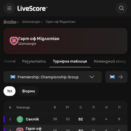
Футбол
Шотландія
Гарт оф Мідлотіан
Гарт оф Мідлотіан
Шотландія
Матчі
Результати
Турнірна таблиця
Командний склад
Premiership: Championship Group
Усі
Форми
#
Команда
В
РГ
О
П
Н
П
Селтік
82
1
38
32
26
4
8
Гарт оф
80
2
38
33
24
8
6