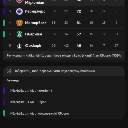
Мідлотіан
Рейнджерс
72
3
38
33
20
12
6
Мотервелл
61
4
38
23
16
13
9
Гіберніан
57
5
38
14
15
12
11
Фолкерк
49
6
38
-12
14
7
17
Результат Кубка [дія] 1 додаткове місце у кваліфікації Ліги Європи УЄФА
Поверніть, щоб переглянути розгорнуту таблицю
Легенда
Кваліфікація Ліги чемпіонів
Кваліфікація Ліги Європи
Кваліфікація Ліги конференцій Європи