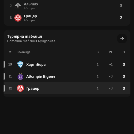
Альтах
3
2
Австрія
Грацер
2
3
Австрія
Турнірна таблиця
Поточна таблиця Бундесліга
#
Команда
В
РГ
О
Хартберг
0
10
1
-1
Австрія Відень
0
11
1
-3
Грацер
0
12
1
-3