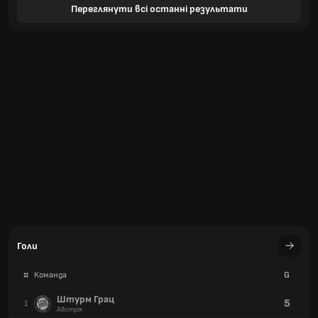
Переглянути всі останні результати
Голи
#
Команда
G
Штурм Грац
5
1
Австрія