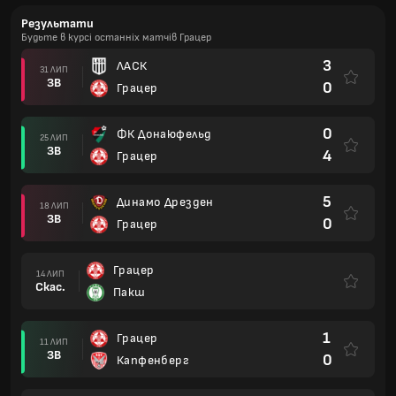
Результати
Будьте в курсі останніх матчів Грацер
3
ЛАСК
31 ЛИП
ЗВ
0
Грацер
0
ФК Донаюфельд
25 ЛИП
ЗВ
4
Грацер
5
Динамо Дрезден
18 ЛИП
ЗВ
0
Грацер
Грацер
14 ЛИП
Скас.
Пакш
1
Грацер
11 ЛИП
ЗВ
0
Капфенберг