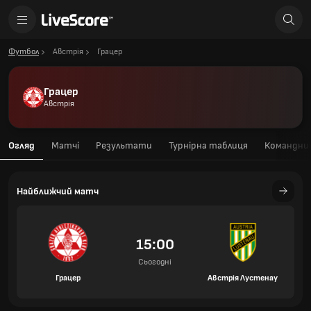
Футбол
Австрія
Грацер
Грацер
Австрія
Огляд
Матчі
Результати
Турнірна таблиця
Командний
Найближчий матч
15:00
Сьогодні
Грацер
Австрія Лустенау