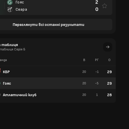
2
Гояс
0
Сеара
Переглянути всі останні результати
а таблиця
таблиця Серія Б
анда
В
РГ
О
П
КБР
29
20
-1
8
Гояс
29
20
-5
8
Атлетичний клуб
28
20
1
6