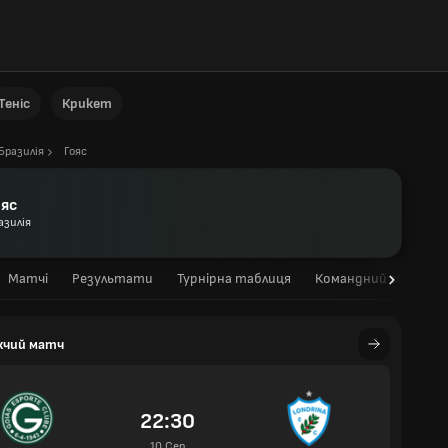
Теніс
Крикет
Бразилія
Гояс
ояс
азилія
Матчі
Результати
Турнірна таблиця
Командний склад
жчий матч
22:30
10 Сер