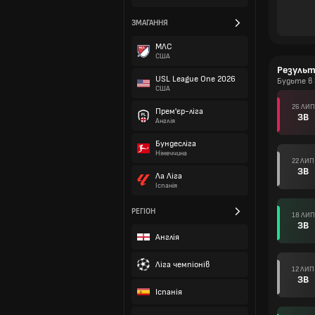
ЗМАГАННЯ
МЛС
США
Резуль
USL League One 2026
Будьте в 
США
26 ЛИП
Прем'єр-ліга
ЗВ
Англія
Бундесліга
Німеччина
22 ЛИП
ЗВ
Ла Ліга
Іспанія
РЕГІОН
18 ЛИП
ЗВ
Англія
Ліга чемпіонів
12 ЛИП
ЗВ
Іспанія