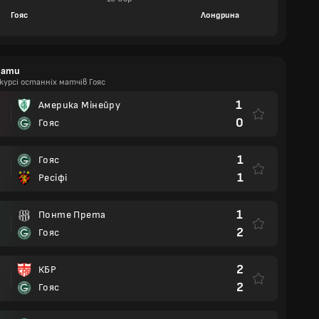
Гояс
Лондрина
тати
курсі останніх матчів Гояс
1
Америка Мінейру
0
Гояс
1
Гояс
1
Ресіфі
1
Понте Прета
2
Гояс
2
КБР
2
Гояс