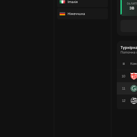
Італія
04 ЛИП
ЗВ
Німеччина
Турнірн
Поточна 
#
Ком
10
11
12