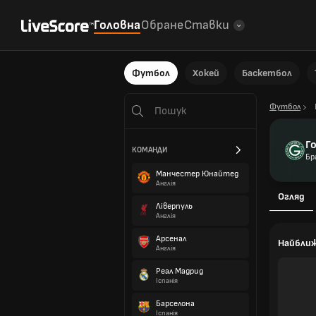
Головна
Обране
Ставки
Футбол
Хокей
Баскетбол
Футбол
Г
КОМАНДИ
Бр
Манчестер Юнайтед
Англія
Огляд
Ліверпуль
Англія
Арсенал
Найбли
Англія
Реал Мадрид
Іспанія
Барселона
Іспанія