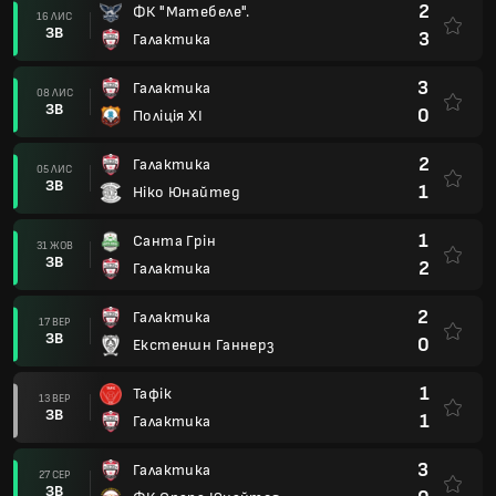
2
ФК "Матебеле".
16 ЛИС
ЗВ
3
Галактика
3
Галактика
08 ЛИС
ЗВ
0
Поліція XI
2
Галактика
05 ЛИС
ЗВ
1
Ніко Юнайтед
1
Санта Грін
31 ЖОВ
ЗВ
2
Галактика
2
Галактика
17 ВЕР
ЗВ
0
Екстеншн Ганнерз
1
Тафік
13 ВЕР
ЗВ
1
Галактика
3
Галактика
27 СЕР
ЗВ