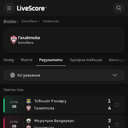
Футбол
Ботсвана
Галактика
Галактика
Ботсвана
Огляд
Матчі
Результати
Турнірна таблиця
Командний
Усі змагання
Прем'єр-Ліга
1
Товншіп Роллерз
23 ТРА
ЗВ
4
Галактика
3
Морупуле Вандерерс
13 ТРА
ЗВ
1
Галактика