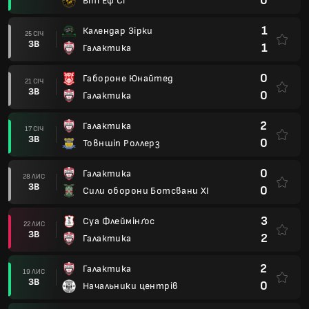
0
Вті Еф Сі
1
Календар Зірки
25 СІЧ
ЗВ
1
Галактика
0
Габороне Юнайтед
21 СІЧ
ЗВ
0
Галактика
2
Галактика
17 СІЧ
ЗВ
0
Товншіп Роллерз
0
Галактика
28 ЛИС
ЗВ
0
Сили оборони Ботсвани XI
3
Суа Флеймінґос
22 ЛИС
ЗВ
2
Галактика
2
Галактика
19 ЛИС
ЗВ
0
Начальники центрів