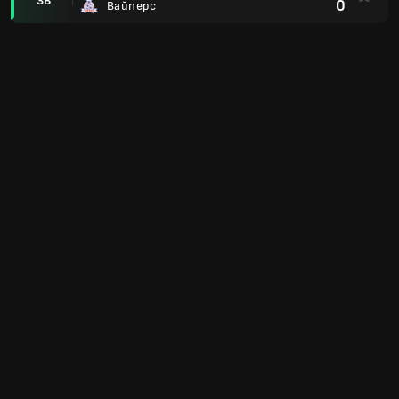
ЗВ
0
Вайперс