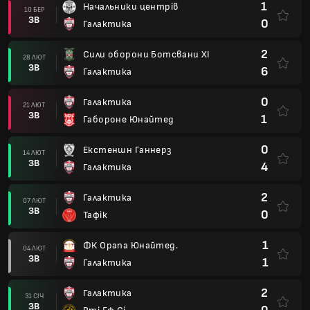
1
Начальники центрів
10 БЕР
ЗВ
0
Галактика
2
Сили оборони Ботсвани XI
28 ЛЮТ
ЗВ
6
Галактика
0
Галактика
21 ЛЮТ
ЗВ
1
Габороне Юнайтед
0
Екстеншн Ганнерз
14 ЛЮТ
ЗВ
4
Галактика
2
Галактика
07 ЛЮТ
ЗВ
0
Тафік
1
ФК Орапа Юнайтед.
04 ЛЮТ
ЗВ
1
Галактика
2
Галактика
31 СІЧ
ЗВ