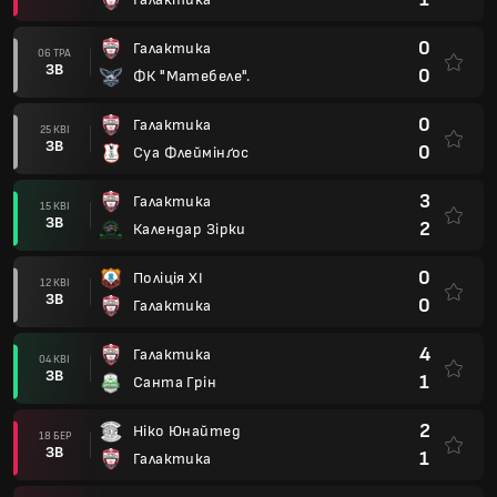
0
Галактика
06 ТРА
ЗВ
0
ФК "Матебеле".
0
Галактика
25 КВІ
ЗВ
0
Суа Флеймінґос
3
Галактика
15 КВІ
ЗВ
2
Календар Зірки
0
Поліція XI
12 КВІ
ЗВ
0
Галактика
4
Галактика
04 КВІ
ЗВ
1
Санта Грін
2
Ніко Юнайтед
18 БЕР
ЗВ
1
Галактика