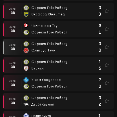
0
Форест Грін Роверз
29 КВІ
ЗВ
3
Оксфорд Юнайтед
3
Челтенхем Таун
22 КВІ
ЗВ
1
Форест Грін Роверз
0
Форест Грін Роверз
18 КВІ
ЗВ
0
Флітвуд Таун
1
Форест Грін Роверз
15 КВІ
ЗВ
5
Барнслі
2
Уіком Уондерерс
10 КВІ
ЗВ
0
Форест Грін Роверз
0
Форест Грін Роверз
07 КВІ
ЗВ
2
Дербі Каунті
1
Портсмут
01 КВІ