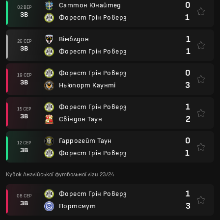
0
Саттон Юнайтед
02 ВЕР
ЗВ
1
Форест Грін Роверз
1
Вімблдон
26 СЕР
ЗВ
1
Форест Грін Роверз
0
Форест Грін Роверз
19 СЕР
ЗВ
3
Ньюпорт Каунті
1
Форест Грін Роверз
15 СЕР
ЗВ
2
Свіндон Таун
0
Гаррогейт Таун
12 СЕР
ЗВ
1
Форест Грін Роверз
Кубок Англійської футбольної ліги 23/24
1
Форест Грін Роверз
08 СЕР
ЗВ
3
Портсмут