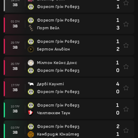
14 СІЧ
ЗВ
1
Форест Грін Роверз
1
Форест Грін Роверз
01 СІЧ
ЗВ
3
Порт Вейл
1
Форест Грін Роверз
29 ГРУ
ЗВ
2
Бертон Альбіон
1
Мілтон Кейнс Донс
26 ГРУ
ЗВ
0
Форест Грін Роверз
4
Дербі Каунті
17 ГРУ
ЗВ
0
Форест Грін Роверз
1
Форест Грін Роверз
10 ГРУ
ЗВ
0
Челтенхем Таун
2
Форест Грін Роверз
03 ГРУ
ЗВ
1
Кембридж Юнайтед