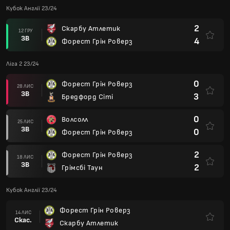
Кубок Англії 23/24
2
Скарбу Атлетик
12 ГРУ
ЗВ
4
Форест Грін Роверз
Ліга 2 23/24
0
Форест Грін Роверз
28 ЛИС
ЗВ
3
Бредфорд Сіті
0
Волсолл
25 ЛИС
ЗВ
0
Форест Грін Роверз
2
Форест Грін Роверз
18 ЛИС
ЗВ
2
Грімсбі Таун
Кубок Англії 23/24
Форест Грін Роверз
14 ЛИС
Скас.
Скарбу Атлетик