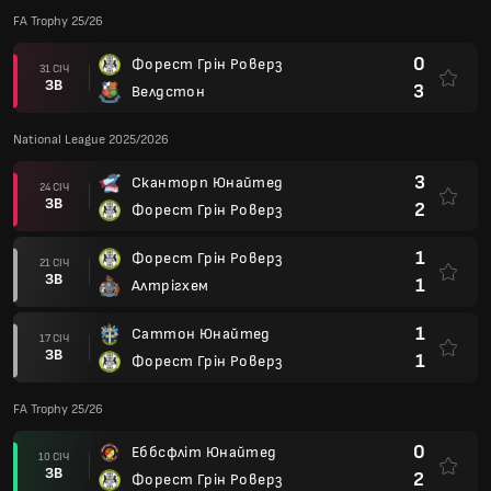
FA Trophy 25/26
0
Форест Грін Роверз
31 СІЧ
ЗВ
3
Велдстон
National League 2025/2026
3
Сканторп Юнайтед
24 СІЧ
ЗВ
2
Форест Грін Роверз
1
Форест Грін Роверз
21 СІЧ
ЗВ
1
Алтрігхем
1
Саттон Юнайтед
17 СІЧ
ЗВ
1
Форест Грін Роверз
FA Trophy 25/26
0
Еббсфліт Юнайтед
10 СІЧ
ЗВ
2
Форест Грін Роверз