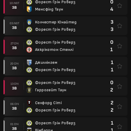
0
Форест Грін Роверз
10 ЛЮТ
ЗВ
4
Менсфілд Таун
3
Колчестер Юнайтед
03 ЛЮТ
ЗВ
3
Форест Грін Роверз
0
Форест Грін Роверз
27 СІЧ
ЗВ
1
Аккрінгтон Стенлі
1
Джиллінгем
20 СІЧ
ЗВ
1
Форест Грін Роверз
0
Форест Грін Роверз
13 СІЧ
ЗВ
2
Гаррогейт Таун
2
Селфорд Сіті
06 СІЧ
ЗВ
2
Форест Грін Роверз
1
Форест Грін Роверз
01 СІЧ
ЗВ
1
Вімблдон