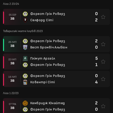
Ліга 2 23/24
0
Форест Грін Роверз
05 СЕР
ЗВ
2
Селфорд Сіті
Товариські матчі клубів 2023
2
Форест Грін Роверз
28 ЛИП
ЗВ
0
Вест Бромвіч Альбіон
5
Плімут Аргайл
22 ЛИП
ЗВ
1
Форест Грін Роверз
0
Форест Грін Роверз
18 ЛИП
ЗВ
4
Ковентрі Сіті
Ліга 1 22/23
2
Кембридж Юнайтед
07 ТРА
ЗВ
0
Форест Грін Роверз