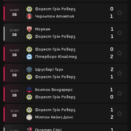
0
Форест Грін Роверз
14 ЛЮТ
ЗВ
1
Чарльтон Атлетик
1
Моркам
11 ЛЮТ
ЗВ
1
Форест Грін Роверз
0
Форест Грін Роверз
04 ЛЮТ
ЗВ
2
Пітерборо Юнайтед
2
Шрусбері Таун
28 СІЧ
ЗВ
1
Форест Грін Роверз
1
Болтон Вондерерс
24 СІЧ
ЗВ
0
Форест Грін Роверз
1
Форест Грін Роверз
21 СІЧ
ЗВ
2
Мілтон Кейнс Донс
1
Ексетер Сіті