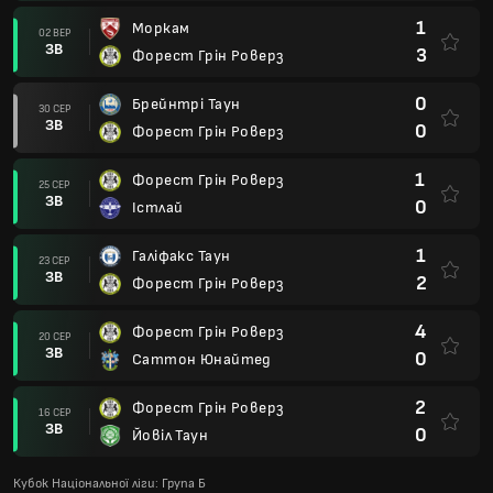
1
Моркам
02 ВЕР
ЗВ
3
Форест Грін Роверз
0
Брейнтрі Таун
30 СЕР
ЗВ
0
Форест Грін Роверз
1
Форест Грін Роверз
25 СЕР
ЗВ
0
Істлай
1
Галіфакс Таун
23 СЕР
ЗВ
2
Форест Грін Роверз
4
Форест Грін Роверз
20 СЕР
ЗВ
0
Саттон Юнайтед
2
Форест Грін Роверз
16 СЕР
ЗВ
0
Йовіл Таун
Кубок Національної ліги: Група Б