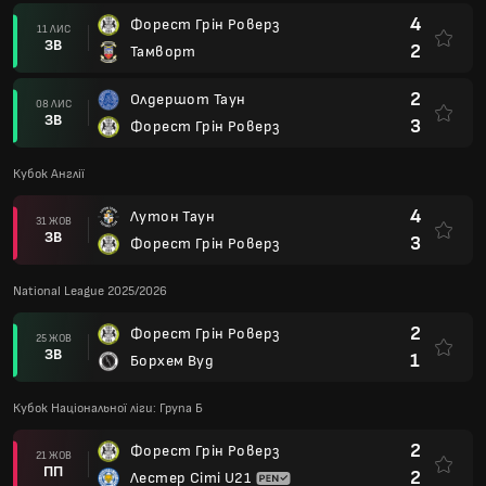
4
Форест Грін Роверз
11 ЛИС
ЗВ
2
Тамворт
2
Олдершот Таун
08 ЛИС
ЗВ
3
Форест Грін Роверз
Кубок Англії
4
Лутон Таун
31 ЖОВ
ЗВ
3
Форест Грін Роверз
National League 2025/2026
2
Форест Грін Роверз
25 ЖОВ
ЗВ
1
Борхем Вуд
Кубок Національної ліги: Група Б
2
Форест Грін Роверз
21 ЖОВ
ПП
2
Лестер Сіті U21