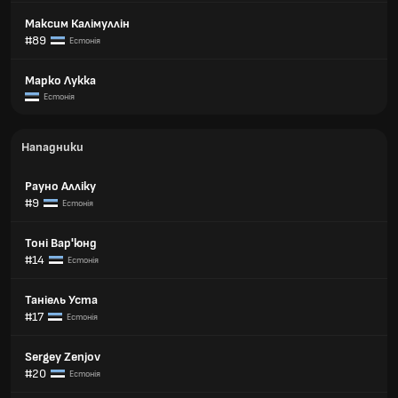
Максим Калімуллін
#89
Естонія
Марко Лукка
Естонія
Нападники
Рауно Алліку
#9
Естонія
Тоні Вар'юнд
#14
Естонія
Таніель Уста
#17
Естонія
Sergey Zenjov
#20
Естонія