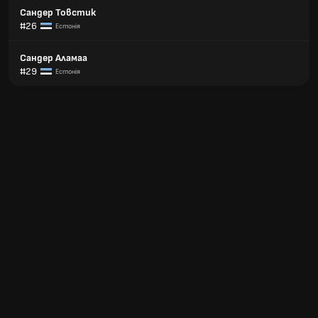
Сандер Товстик
#26
Естонія
Сандер Аламаа
#29
Естонія