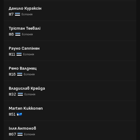
Данило Кураксін
#7
Естонія
Трістан Теевалі
#8
Естонія
Рауно Саппінен
#11
Естонія
Ремо Валдмец
#18
Естонія
Владислав Крейда
#32
Естонія
Marten Kukkonen
#51
Ілля Антонов
#67
Естонія