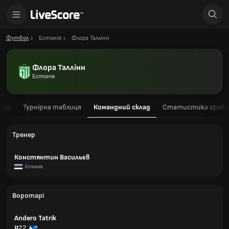
Футбол
Естонія
Флора Таллінн
Флора Таллінн
Естонія
ати
Турнірна таблиця
Командний склад
Статистика гравц
Тренер
Констянтин Васильєв
Естонія
Воротарі
Andero Tatrik
#22