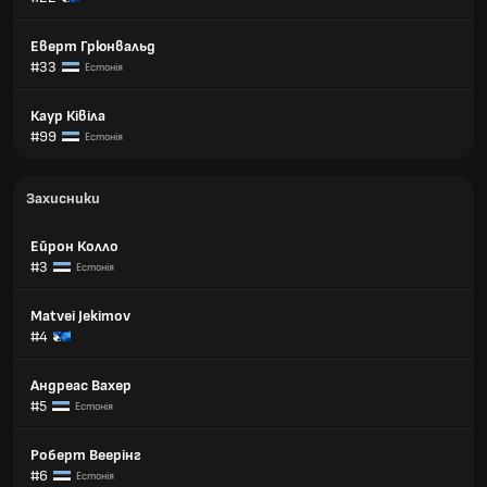
Еверт Грюнвальд
#33
Естонія
Каур Ківіла
#99
Естонія
Захисники
Ейрон Колло
#3
Естонія
Matvei Jekimov
#4
Андреас Вахер
#5
Естонія
Роберт Веерінг
#6
Естонія