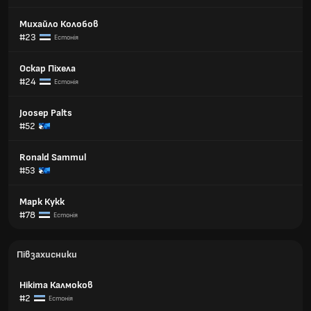
Михайло Колобов
#23
Естонія
Оскар Піхела
#24
Естонія
Joosep Palts
#52
Ronald Sammul
#53
Марк Кукк
#78
Естонія
Півзахисники
Нікіта Калмоков
#2
Естонія