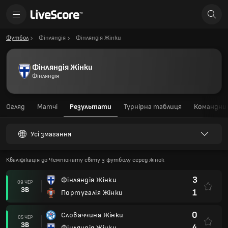
Футбол
Фінляндія
Фінляндія Жінки
Фінляндія Жінки
Фінляндія
Огляд
Матчі
Результати
Турнірна таблиця
Командний
Усі змагання
Кваліфікація до Чемпіонату світу з футболу серед жінок
3
Фінляндія Жінки
09 ЧЕР
ЗВ
1
Португалія Жінки
0
Словаччина Жінки
05 ЧЕР
ЗВ
4
Фінляндія Жінки