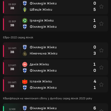
0
Фінляндія Жінки
06 ВЕР
ЗВ
5
Швеція Жінки
1
Ірландія Жінки
01 ВЕР
ЗВ
0
Фінляндія Жінки
Євро-2022 серед жінок
0
Фінляндія Жінки
16 ЛИП
ЗВ
3
Німеччина Жінки
1
Данія Жінки
12 ЛИП
ЗВ
0
Фінляндія Жінки
4
Іспанія Жінки
08 ЛИП
ЗВ
1
Фінляндія Жінки
Кваліфікація на чемпіонат світу з футболу серед жінок 2023 року
6
Фінляндія Жінки
12 КВІ