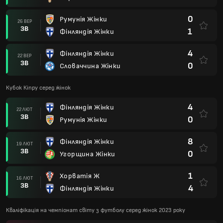
0
Румунія Жінки
26 ВЕР
ЗВ
1
Фінляндія Жінки
4
Фінляндія Жінки
22 ВЕР
ЗВ
0
Словаччина Жінки
Кубок Кіпру серед жінок
4
Фінляндія Жінки
22 ЛЮТ
ЗВ
0
Румунія Жінки
8
Фінляндія Жінки
19 ЛЮТ
ЗВ
0
Угорщина Жінки
1
Хорватія Ж
16 ЛЮТ
ЗВ
4
Фінляндія Жінки
Кваліфікація на чемпіонат світу з футболу серед жінок 2023 року