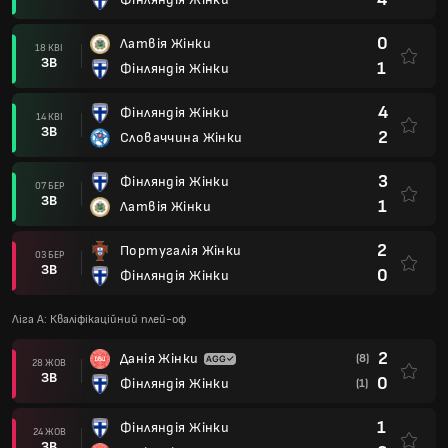
0
Латвія Жінки
18 КВІ
ЗВ
1
Фінляндія Жінки
4
Фінляндія Жінки
14 КВІ
ЗВ
2
Словаччина Жінки
3
Фінляндія Жінки
07 БЕР
ЗВ
1
Латвія Жінки
2
Португалія Жінки
03 БЕР
ЗВ
0
Фінляндія Жінки
Ліга A: Кваліфікаційний плей-оф
2
Данія Жінки
(8)
28 ЖОВ
ЗВ
0
Фінляндія Жінки
(1)
1
Фінляндія Жінки
24 ЖОВ
ЗВ