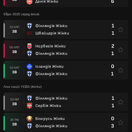
6
Данія Жінки
Євро-2025 серед жінок
1
Фінляндія Жінки
10 ЛИП
ЗВ
1
Швейцарія Жінки
2
Норвегія Жінки
06 ЛИП
ЗВ
1
Фінляндія Жінки
0
Ісландія Жінки
02 ЛИП
ЗВ
1
Фінляндія Жінки
Ліга націй УЄФА (жінки)
1
Фінляндія Жінки
03 ЧЕР
ЗВ
1
Сербія Жінки
0
Білорусь Жінки
30 ТРА
ЗВ
3
Фінляндія Жінки