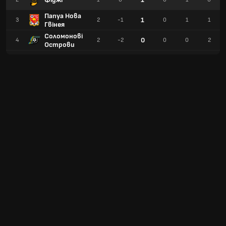
Папуа Нова
1
3
2
-1
0
1
1
Гвінея
Соломонові
0
4
2
-2
0
0
2
Острови