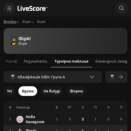
Футбол
Фіджі
Фіджі
Фіджі
Фіджі
Матчі
Результати
Турнірна таблиця
Командний склад
Кваліфікація ОФК: Група А
Усі
Вдома
На виїзді
Форми
#
Команда
В
РГ
О
П
Н
П
Нова
3
1
1
2
1
0
0
Каледонія
Фіджі
1
2
1
0
0
1
0