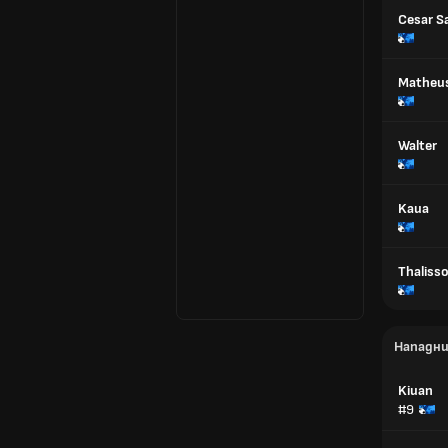
Cesar S
Matheu
Walter
Kaua
Thaliss
Нападн
Kiuan
#9