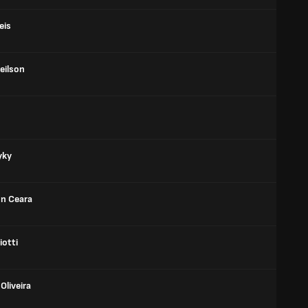
eis
eilson
yky
n Ceara
iotti
 Oliveira