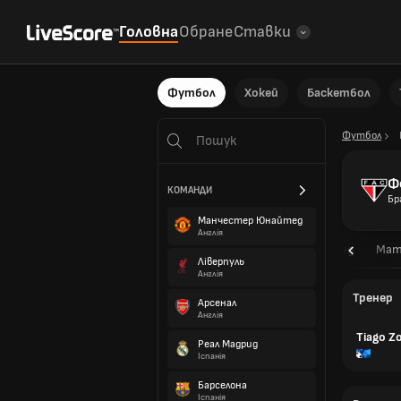
Головна
Обране
Ставки
Футбол
Хокей
Баскетбол
Футбол
Ф
КОМАНДИ
Бр
Манчестер Юнайтед
Англія
Огляд
Мат
Ліверпуль
Англія
Тренер
Арсенал
Англія
Tiago Z
Реал Мадрид
Іспанія
Барселона
Іспанія