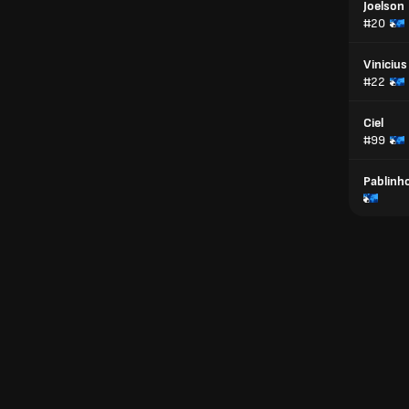
Joelson
#20
Vinicius
#22
Ciel
#99
Pablinh