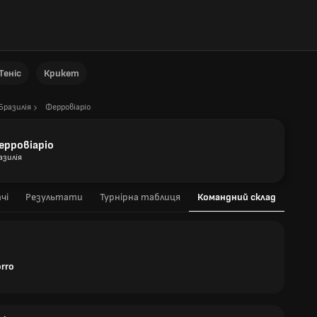
Теніс
Крикет
Бразилія
Ферровіаріо
ерровіаріо
азилія
чі
Результати
Турнірна таблиця
Командний склад
orro