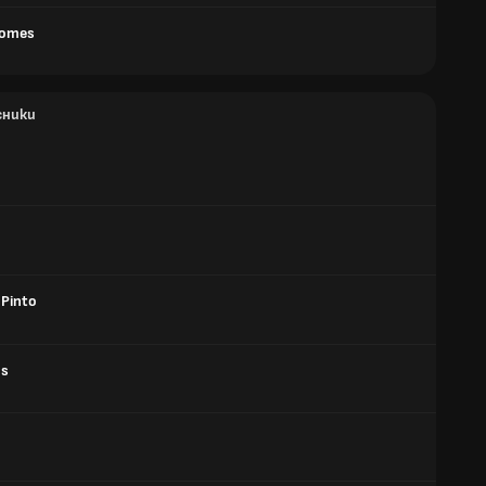
Gomes
сники
 Pinto
os