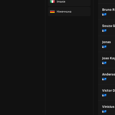
Італія
Bruno R
Німеччина
Souza G
Jonas
Joao Ka
Anderso
Victor D
Vinicius