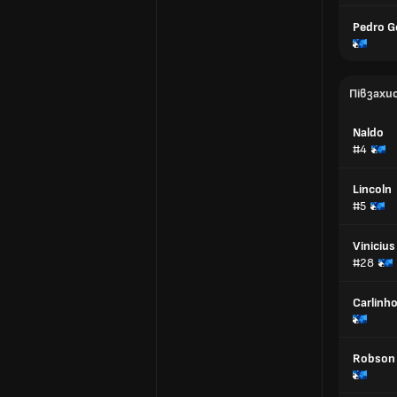
Pedro 
Півзахи
Naldo
#4
Lincoln
#5
Vinicius
#28
Carlinh
Robson