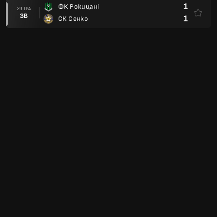
1
ФК Рокицані
29 ТРА
ЗВ
1
СК Сенко