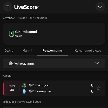
Футбол
Чехія
ФК Рокицані
ФК Рокицані
Чехія
Огляд
Матчі
Результати
Командний склад
Усі змагання
Кубок
0
ФК Рокицані
27 СЕР
ЗВ
6
ФК Гютерсло
Товариські матчі клубів 2020