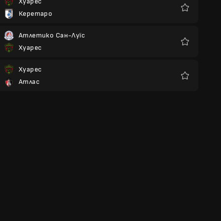
Хуарес
Керетаро
Улюблені
Атлетико Сан-Луїс
Хуарес
Улюблені
Хуарес
Атлас
Улюблені