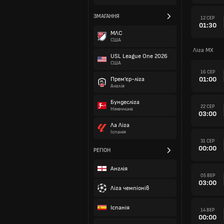
ЗМАГАННЯ
12 СЕР
01:30
МЛС
США
Ліга MX
USL League One 2026
США
16 СЕР
01:00
Прем'єр-ліга
Англія
Бундесліга
22 СЕР
Німеччина
03:00
Ла Ліга
Іспанія
31 СЕР
00:00
РЕГІОН
Англія
05 ВЕР
03:00
Ліга чемпіонів
Іспанія
14 ВЕР
00:00