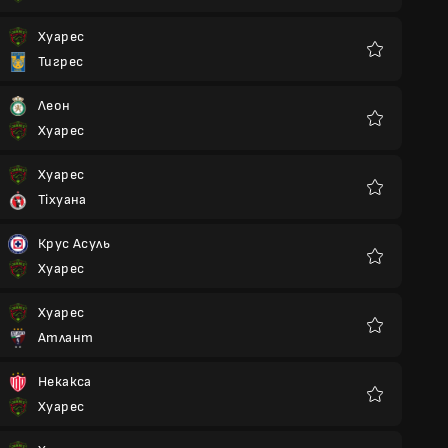
Хуарес
Тигрес
Улюблені
Леон
Хуарес
Улюблені
Хуарес
Тіхуана
Улюблені
Крус Асуль
Хуарес
Улюблені
Хуарес
Атлант
Улюблені
Некакса
Хуарес
Улюблені