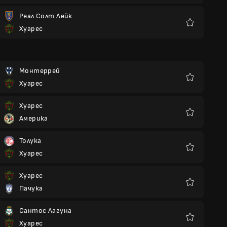
Реал Солт Лейк
Хуарес
Улюблені
Монтеррей
Хуарес
Улюблені
Хуарес
Америка
Улюблені
Толука
Хуарес
Улюблені
Хуарес
Пачука
Улюблені
Сантос Лагуна
Хуарес
Улюблені