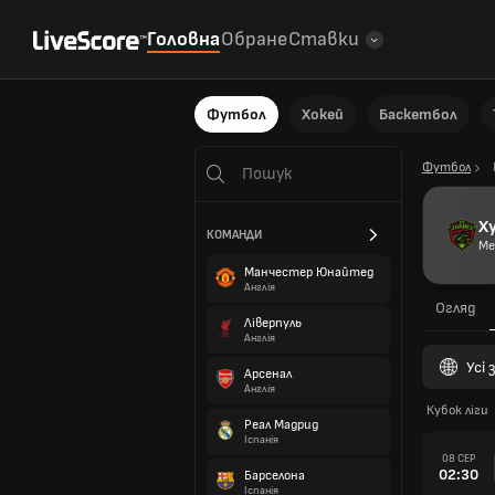
Головна
Обране
Ставки
Футбол
Хокей
Баскетбол
Футбол
Х
КОМАНДИ
Ме
Манчестер Юнайтед
Англія
Огляд
Ліверпуль
Англія
Усі
Арсенал
Англія
Кубок ліги
Реал Мадрид
Іспанія
08 СЕР
02:30
Барселона
Іспанія