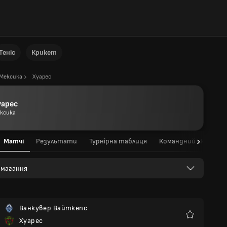
Теніс
Крикет
Мексика
Хуарес
уарес
ксика
Матчі
Результати
Турнірна таблиця
Командний склад
 змагання
Ванкувер Вайткепс
Хуарес
Улюблені