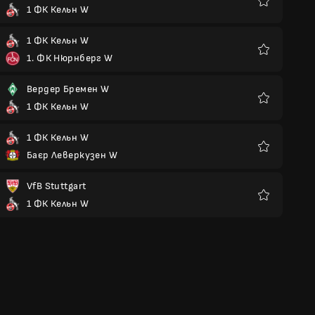
1 ФК Кельн W
Улюблені
1 ФК Кельн W
1. ФК Нюрнберг W
Улюблені
Вердер Бремен W
1 ФК Кельн W
Улюблені
1 ФК Кельн W
Баєр Леверкузен W
Улюблені
VfB Stuttgart
1 ФК Кельн W
Улюблені