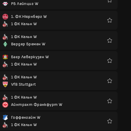
РБ Лейпциг W
Улюблені
1. ФК Нюрнберг W
1 ФК Кельн W
Улюблені
1 ФК Кельн W
Вердер Бремен W
Улюблені
Баєр Леверкузен W
1 ФК Кельн W
Улюблені
1 ФК Кельн W
VfB Stuttgart
Улюблені
1 ФК Кельн W
Айнтрахт Франкфурт W
Улюблені
Гоффенгайм W
1 ФК Кельн W
Улюблені