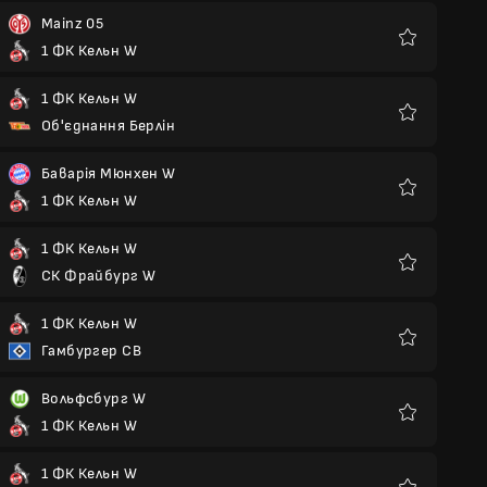
Mainz 05
1 ФК Кельн W
Улюблені
1 ФК Кельн W
Об'єднання Берлін
Улюблені
Баварія Мюнхен W
1 ФК Кельн W
Улюблені
1 ФК Кельн W
СК Фрайбург W
Улюблені
1 ФК Кельн W
Гамбургер СВ
Улюблені
Вольфсбург W
1 ФК Кельн W
Улюблені
1 ФК Кельн W