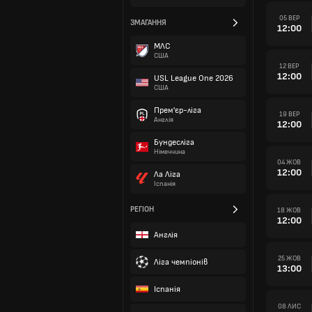
05 ВЕР
ЗМАГАННЯ
12:00
МЛС
США
12 ВЕР
12:00
USL League One 2026
США
Прем'єр-ліга
19 ВЕР
Англія
12:00
Бундесліга
Німеччина
04 ЖОВ
12:00
Ла Ліга
Іспанія
РЕГІОН
18 ЖОВ
12:00
Англія
25 ЖОВ
Ліга чемпіонів
13:00
Іспанія
08 ЛИС