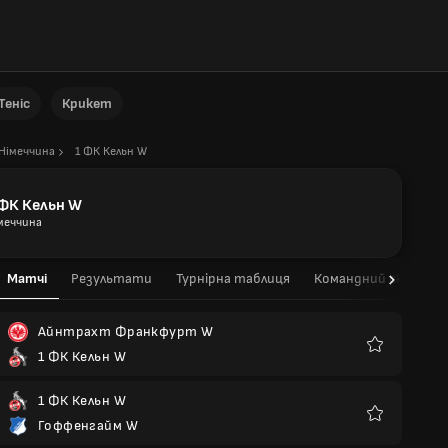
Теніс
Крикет
Німеччина
1 ФК Кельн W
 ФК Кельн W
меччина
Матчі
Результати
Турнірна таблиця
Командний склад
Айнтрахт Франкфурт W
1 ФК Кельн W
Улюблені
1 ФК Кельн W
Гоффенгайм W
Улюблені