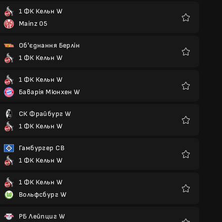
1 ФК Кельн W
Mainz 05
Улюблені
Об'єднання Берлін
1 ФК Кельн W
Улюблені
1 ФК Кельн W
Баварія Мюнхен W
Улюблені
СК Фрайбург W
1 ФК Кельн W
Улюблені
Гамбургер СВ
1 ФК Кельн W
Улюблені
1 ФК Кельн W
Вольфсбург W
Улюблені
РБ Лейпциг W