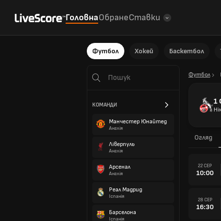
Головна
Обране
Ставки
Футбол
Хокей
Баскетбол
Футбол
1
КОМАНДИ
Ні
Манчестер Юнайтед
Англія
Огляд
Ліверпуль
Англія
22 СЕР
Арсенал
10:00
Англія
Реал Мадрид
Іспанія
28 СЕР
16:30
Барселона
Іспанія