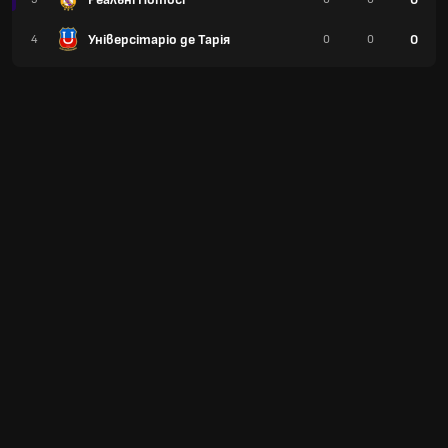
Універсітаріо де Тарія
0
4
0
0