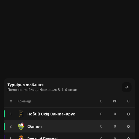
Турнірна таблиця
Поточна таблиця Насьональ B: 1-й етап
#
Команда
В
РГ
О
Новий Схід Санта-Крус
0
1
0
0
Фатич
0
2
0
0
Реальні Потосі
0
3
0
0