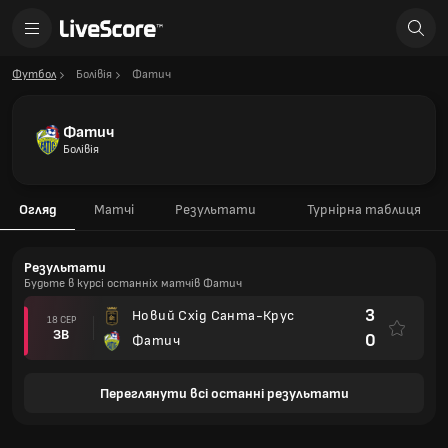
Футбол
Болівія
Фатич
Фатич
Болівія
Огляд
Матчі
Результати
Турнірна таблиця
Результати
Будьте в курсі останніх матчів Фатич
3
Новий Схід Санта-Крус
18 СЕР
ЗВ
0
Фатич
Переглянути всі останні результати