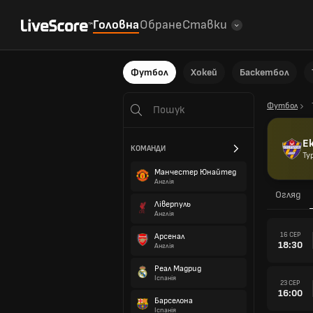
Головна
Обране
Ставки
Футбол
Хокей
Баскетбол
Футбол
Е
КОМАНДИ
Ту
Манчестер Юнайтед
Англія
Огляд
Ліверпуль
Англія
16 СЕР
Арсенал
18:30
Англія
Реал Мадрид
Іспанія
23 СЕР
16:00
Барселона
Іспанія