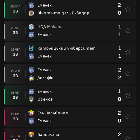
2
Емелек
05 ЛИП
ЗВ
0
Вінотінто дель Еквадор
1
ЦСД Макара
29 ЧЕР
ЗВ
1
Емелек
1
Католицький університет
26 ЧЕР
ЗВ
1
Емелек
2
Емелек
21 ЧЕР
ЗВ
2
Дельфін
1
Емелек
01 ЧЕР
ЗВ
0
Оренсе
2
Ель Насьйональ
25 ТРА
ЗВ
0
Емелек
2
Барселона
18 ТРА