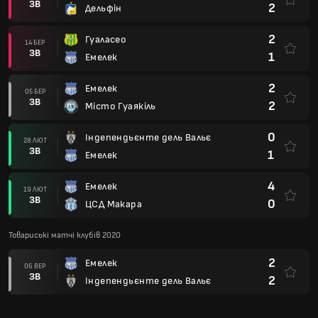
ЗВ
2
Дельфін
2
Гуаласео
14 БЕР
ЗВ
1
Емелек
2
Емелек
05 БЕР
ЗВ
2
Місто Гуаякіль
0
Індепендьєнте дель Вальє
28 ЛЮТ
ЗВ
1
Емелек
4
Емелек
19 ЛЮТ
ЗВ
0
ЦСД Макара
Товариські матчі клубів 2020
2
Емелек
06 ВЕР
ЗВ
2
Індепендьєнте дель Вальє