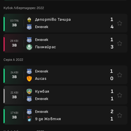
Кубок Лібертадорес 2022
1
Депортіво Тачира
03 ТРА
ЗВ
4
Емелек
1
Емелек
28 КВІ
ЗВ
3
Палмейрас
Серія А 2022
1
Емелек
24 КВІ
ЗВ
0
Aucas
1
Кумбая
21 КВІ
ЗВ
1
Емелек
2
Емелек
17 КВІ
ЗВ
1
9 де Жовтня