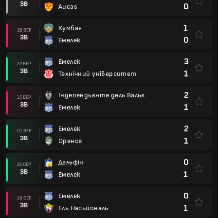
ЗВ
0
Aucas
1
Кумбая
28 ВЕР
ЗВ
0
Емелек
3
Емелек
22 ВЕР
ЗВ
1
Технічний університет
2
Індепендьєнте дель Вальє
15 ВЕР
ЗВ
1
Емелек
2
Емелек
01 ВЕР
ЗВ
1
Оренсе
0
Дельфін
24 СЕР
ЗВ
1
Емелек
0
Емелек
18 СЕР
ЗВ
1
Ель Насьйональ