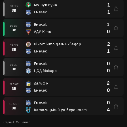
1
Мушук Руна
30 БЕР
ЗВ
1
Емелек
1
Емелек
16 БЕР
ЗВ
0
ЛДУ Кіто
2
Вінотінто дель Еквадор
09 БЕР
ЗВ
1
Емелек
0
Емелек
01 БЕР
ЗВ
0
ЦСД Макара
2
Дельфін
22 ЛЮТ
ЗВ
0
Емелек
0
Емелек
16 ЛЮТ
ЗВ
4
Католицький університет
Серія А: 2-й етап