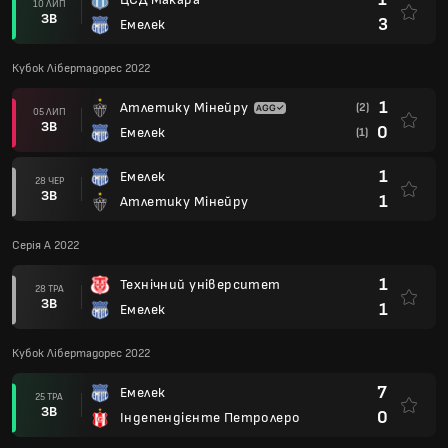
10 ЛИП
ЗВ
3
Емелек
Кубок Лібертадорес 2022
1
Атлетику Мінейру
(2)
05 ЛИП
ЗВ
0
Емелек
(1)
1
Емелек
28 ЧЕР
ЗВ
1
Атлетику Мінейру
Серія А 2022
1
Технічний університет
28 ТРА
ЗВ
1
Емелек
Кубок Лібертадорес 2022
7
Емелек
25 ТРА
ЗВ
0
Індепендієнте Петролеро