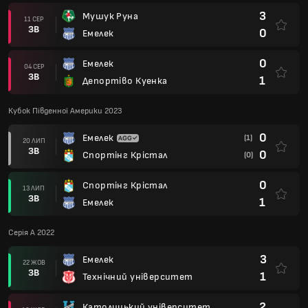
3
Мушук Руна
11 СЕР
ЗВ
0
Емелек
0
Емелек
04 СЕР
ЗВ
1
Депортіво Куенка
Кубок Південної Америки 2023
0
Емелек
(1)
20 ЛИП
ЗВ
0
Спортінг Крістал
(0)
0
Спортінг Крістал
13 ЛИП
ЗВ
1
Емелек
Серія А 2022
3
Емелек
22 ЖОВ
ЗВ
1
Технічний університет
2
Католицький університет