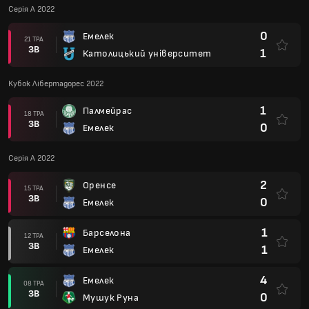
Серія А 2022
0
Емелек
21 ТРА
ЗВ
1
Католицький університет
Кубок Лібертадорес 2022
1
Палмейрас
18 ТРА
ЗВ
0
Емелек
Серія А 2022
2
Оренсе
15 ТРА
ЗВ
0
Емелек
1
Барселона
12 ТРА
ЗВ
1
Емелек
4
Емелек
08 ТРА
ЗВ
0
Мушук Руна