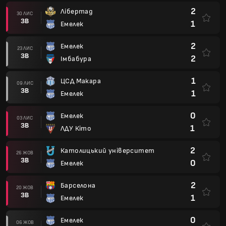
2
Лібертад
30 ЛИС
ЗВ
1
Емелек
2
Емелек
23 ЛИС
ЗВ
2
Імбабура
1
ЦСД Макара
09 ЛИС
ЗВ
1
Емелек
0
Емелек
03 ЛИС
ЗВ
1
ЛДУ Кіто
2
Католицький університет
26 ЖОВ
ЗВ
0
Емелек
2
Барселона
20 ЖОВ
ЗВ
1
Емелек
0
Емелек
06 ЖОВ