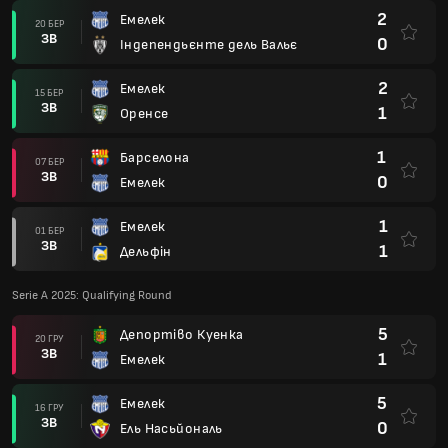
2
Емелек
20 БЕР
ЗВ
0
Індепендьєнте дель Вальє
2
Емелек
15 БЕР
ЗВ
1
Оренсе
1
Барселона
07 БЕР
ЗВ
0
Емелек
1
Емелек
01 БЕР
ЗВ
1
Дельфін
Serie A 2025: Qualifying Round
5
Депортіво Куенка
20 ГРУ
ЗВ
1
Емелек
5
Емелек
16 ГРУ
ЗВ
0
Ель Насьйональ