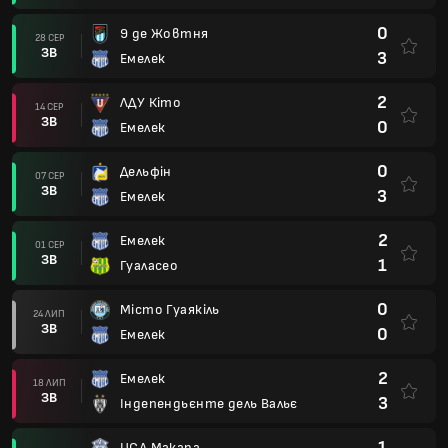
0
9 де Жовтня
28 СЕР
ЗВ
3
Емелек
2
ЛДУ Кіто
14 СЕР
ЗВ
0
Емелек
0
Дельфін
07 СЕР
ЗВ
3
Емелек
2
Емелек
01 СЕР
ЗВ
1
Гуаласео
0
Місто Гуаякіль
24 ЛИП
ЗВ
0
Емелек
2
Емелек
18 ЛИП
ЗВ
3
Індепендьєнте дель Вальє
1
ЦСД Макара