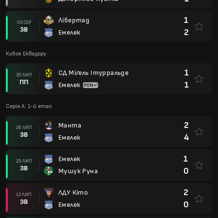
1
Лібертад
03 СЕР
ЗВ
2
Емелек
Кубок Еквадору
1
СД Міґель Ітурральде
30 ЛИП
ПП
1
Емелек
Серія А: 1-й етап
2
Манта
26 ЛИП
ЗВ
4
Емелек
1
Емелек
20 ЛИП
ЗВ
0
Мушук Руна
2
ЛДУ Кіто
12 ЛИП
ЗВ
0
Емелек