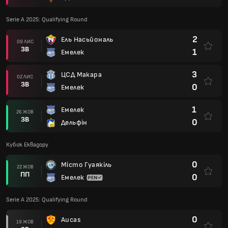
Serie A 2025: Qualifying Round
2
Ель Насьйональ
09 ЛИС
ЗВ
1
Емелек
3
ЦСД Макара
02 ЛИС
ЗВ
0
Емелек
1
Емелек
26 ЖОВ
ЗВ
0
Дельфін
Кубок Еквадору
0
Місто Гуаякіль
22 ЖОВ
ПП
0
Емелек
Serie A 2025: Qualifying Round
0
Aucas
19 ЖОВ