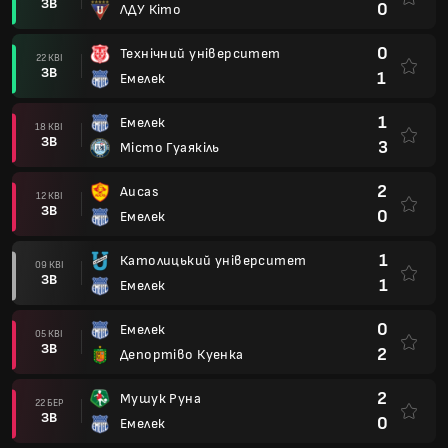
ЗВ
0
ЛДУ Кіто
0
Технічний університет
22 КВІ
ЗВ
1
Емелек
1
Емелек
18 КВІ
ЗВ
3
Місто Гуаякіль
2
Aucas
12 КВІ
ЗВ
0
Емелек
1
Католицький університет
09 КВІ
ЗВ
1
Емелек
0
Емелек
05 КВІ
ЗВ
2
Депортіво Куенка
2
Мушук Руна
22 БЕР
ЗВ
0
Емелек