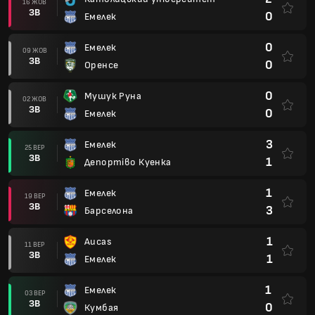
16 ЖОВ
ЗВ
0
Емелек
0
Емелек
09 ЖОВ
ЗВ
0
Оренсе
0
Мушук Руна
02 ЖОВ
ЗВ
0
Емелек
3
Емелек
25 ВЕР
ЗВ
1
Депортіво Куенка
1
Емелек
19 ВЕР
ЗВ
3
Барселона
1
Aucas
11 ВЕР
ЗВ
1
Емелек
1
Емелек
03 ВЕР
ЗВ
0
Кумбая