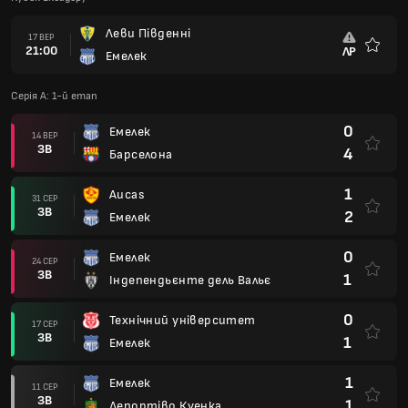
Леви Південні
17 ВЕР
21:00
ЛР
Емелек
Улюбле
Серія А: 1-й етап
0
Емелек
14 ВЕР
ЗВ
4
Барселона
1
Aucas
31 СЕР
ЗВ
2
Емелек
0
Емелек
24 СЕР
ЗВ
1
Індепендьєнте дель Вальє
0
Технічний університет
17 СЕР
ЗВ
1
Емелек
1
Емелек
11 СЕР
ЗВ
1
Депортіво Куенка