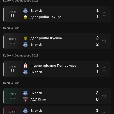
Кубок Лібертадорес 2022
1
Емелек
15 КВІ
ЗВ
1
Депортіво Тачира
Серія А 2022
2
Депортіво Куенка
10 КВІ
ЗВ
2
Емелек
Кубок Лібертадорес 2022
1
Індепендієнте Петролеро
07 КВІ
ЗВ
1
Емелек
Серія А 2022
2
Емелек
02 КВІ
ЗВ
0
ЛДУ Кіто
1
Емелек
21 БЕР