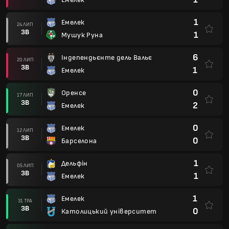
1
Емелек
24 ЛИП
ЗВ
1
Мушук Руна
6
Індепендьєнте дель Вальє
20 ЛИП
ЗВ
1
Емелек
0
Оренсе
17 ЛИП
ЗВ
2
Емелек
0
Емелек
12 ЛИП
ЗВ
0
Барселона
1
Дельфін
05 ЛИП
ЗВ
1
Емелек
1
Емелек
31 ТРА
ЗВ
0
Католицький університет