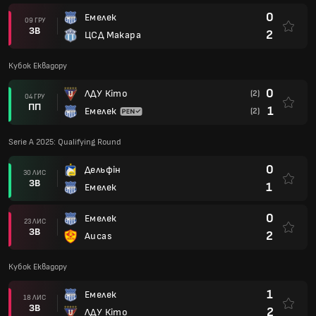
0
Емелек
09 ГРУ
ЗВ
2
ЦСД Макара
Кубок Еквадору
0
ЛДУ Кіто
(2)
04 ГРУ
ПП
1
Емелек
(2)
Serie A 2025: Qualifying Round
0
Дельфін
30 ЛИС
ЗВ
1
Емелек
0
Емелек
23 ЛИС
ЗВ
2
Aucas
Кубок Еквадору
1
Емелек
18 ЛИС
ЗВ
2
ЛДУ Кіто