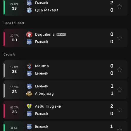
2
Емелек
24 ТРА
ЗВ
0
ЦСД Макара
Copa Ecuador
0
Daquilema
20 ТРА
ПП
0
Емелек
Серія А
0
Манта
17 ТРА
ЗВ
0
Емелек
1
Емелек
10 ТРА
ЗВ
1
Лібертад
2
Леви Південні
03 ТРА
ЗВ
0
Емелек
1
Емелек
25 КВІ