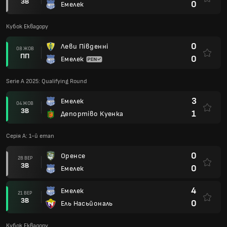
ЗВ
0
Емелек
Кубок Еквадору
0
Леви Південні
08 ЖОВ
ПП
0
Емелек
Serie A 2025: Qualifying Round
3
Емелек
04 ЖОВ
ЗВ
1
Депортіво Куенка
Серія А: 1-й етап
0
Оренсе
28 ВЕР
ЗВ
0
Емелек
4
Емелек
21 ВЕР
ЗВ
0
Ель Насьйональ
Кубок Еквадору