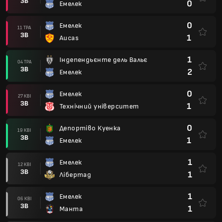
ЗВ
0
Емелек
0
Емелек
11 ТРА
ЗВ
1
Aucas
1
Індепендьєнте дель Вальє
04 ТРА
ЗВ
2
Емелек
0
Емелек
27 КВІ
ЗВ
1
Технічний університет
0
Депортіво Куенка
19 КВІ
ЗВ
1
Емелек
1
Емелек
12 КВІ
ЗВ
1
Лібертад
1
Емелек
06 КВІ
ЗВ
1
Манта