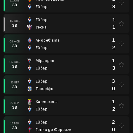
21 ЖОВ
ЗВ
3
Ейбар
1
Ейбар
15 ЖОВ
ЗВ
1
Уеска
1
Амореб'єта
08 ЖОВ
ЗВ
2
Ейбар
1
Мірандес
05 ЖОВ
ЗВ
3
Ейбар
3
Ейбар
30 ВЕР
ЗВ
0
Тенеріфе
1
Картахена
22 ВЕР
ЗВ
2
Ейбар
2
Ейбар
17 ВЕР
ЗВ
0
Гонки де Ферроль