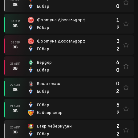
ЗВ
0
Ейбар
1
Фортуна Дюссельдорф
04 СЕР
ЗВ
2
Ейбар
3
Фортуна Дюссельдорф
03 СЕР
ЗВ
2
Ейбар
4
Вердер
28 ЛИП
ЗВ
0
Ейбар
0
Бешикташ
27 ЛИП
ЗВ
2
Ейбар
5
Ейбар
21 ЛИП
ЗВ
2
Кайсеріспор
2
Баєр Леверкузен
20 ЛИП
ЗВ
2
Ейбар