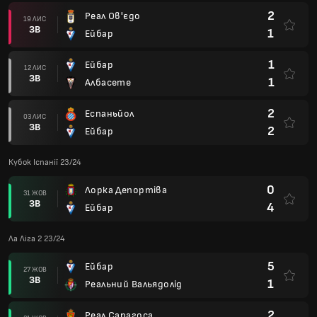
2
Реал Ов'єдо
19 ЛИС
ЗВ
1
Ейбар
1
Ейбар
12 ЛИС
ЗВ
1
Албасете
2
Еспаньйол
03 ЛИС
ЗВ
2
Ейбар
Кубок Іспанії 23/24
0
Лорка Депортіва
31 ЖОВ
ЗВ
4
Ейбар
Ла Ліга 2 23/24
5
Ейбар
27 ЖОВ
ЗВ
1
Реальний Вальядолід
2
Реал Сарагоса