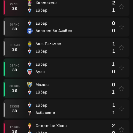
2
Картахена
27 ЛИС
ЗВ
1
Ейбар
0
Ейбар
20 ЛИС
ЗВ
0
Депортіво Алавес
1
Лас-Пальмас
06 ЛИС
ЗВ
1
Ейбар
1
Ейбар
02 ЛИС
ЗВ
0
Луго
0
Малага
30 ЖОВ
ЗВ
1
Ейбар
1
Ейбар
23 ЖОВ
ЗВ
1
Албасете
2
Спортінг Хіхон
17 ЖОВ
ЗВ