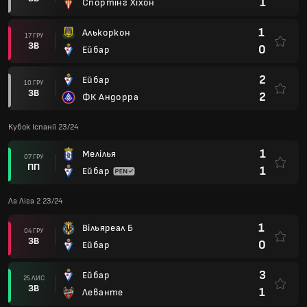
1
Спортінг Хіхон
1
Алькоркон
17 ГРУ
ЗВ
0
Ейбар
2
Ейбар
10 ГРУ
ЗВ
2
ФК Андорра
Кубок Іспанії 23/24
1
Мелілья
07 ГРУ
ПП
1
Ейбар
Ла Ліга 2 23/24
1
Вільяреал Б
04 ГРУ
ЗВ
0
Ейбар
3
Ейбар
25 ЛИС
ЗВ
1
Леванте