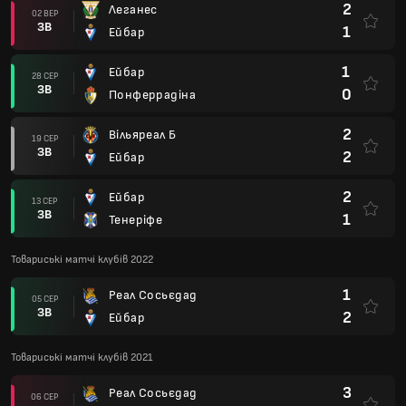
2
Леганес
02 ВЕР
ЗВ
1
Ейбар
1
Ейбар
28 СЕР
ЗВ
0
Понферрадіна
2
Вільяреал Б
19 СЕР
ЗВ
2
Ейбар
2
Ейбар
13 СЕР
ЗВ
1
Тенеріфе
Товариські матчі клубів 2022
1
Реал Сосьєдад
05 СЕР
ЗВ
2
Ейбар
Товариські матчі клубів 2021
3
Реал Сосьєдад
06 СЕР