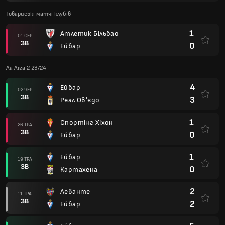
Товариські матчі клубів
1
Атлетик Більбао
01 СЕР
ЗВ
0
Ейбар
Ла Ліга 2 23/24
4
Ейбар
02 ЧЕР
ЗВ
3
Реал Ов'єдо
1
Спортінг Хіхон
26 ТРА
ЗВ
0
Ейбар
1
Ейбар
19 ТРА
ЗВ
0
Картахена
2
Леванте
11 ТРА
ЗВ
2
Ейбар