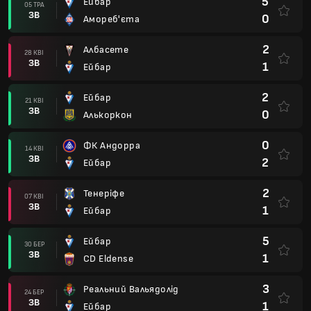
5
Ейбар
05 ТРА
ЗВ
0
Амореб'єта
2
Албасете
28 КВІ
ЗВ
1
Ейбар
2
Ейбар
21 КВІ
ЗВ
0
Алькоркон
0
ФК Андорра
14 КВІ
ЗВ
2
Ейбар
2
Тенеріфе
07 КВІ
ЗВ
1
Ейбар
5
Ейбар
30 БЕР
ЗВ
1
CD Eldense
3
Реальний Вальядолід
24 БЕР
ЗВ
1
Ейбар