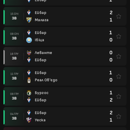
2
Ейбар
15 СІЧ
ЗВ
1
Малага
1
Ейбар
08 СІЧ
ЗВ
0
Ібіца
0
Леванте
18 ГРУ
ЗВ
0
Ейбар
1
Ейбар
11 ГРУ
ЗВ
0
Реал Ов'єдо
1
Бургос
08 ГРУ
ЗВ
2
Ейбар
2
Ейбар
04 ГРУ
ЗВ
1
Уеска