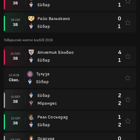
ЗВ
1
Ейбар
0
Райо Вальєкано
28 СЕР
ЗВ
1
Ейбар
Товариські матчі клубів 2019
4
Атлетик Більбао
15 ЛИС
ЗВ
1
Ейбар
Тулуза
10 ЖОВ
Скас.
Ейбар
2
Ейбар
04 ВЕР
ЗВ
2
Мірандес
1
Реал Сосьєдад
10 СЕР
ЗВ
2
Ейбар
0
Осасуна
08 СЕР