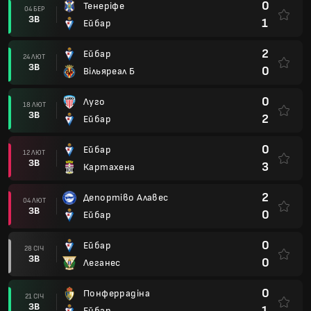
0
Тенеріфе
04 БЕР
ЗВ
1
Ейбар
2
Ейбар
24 ЛЮТ
ЗВ
0
Вільяреал Б
0
Луго
18 ЛЮТ
ЗВ
2
Ейбар
0
Ейбар
12 ЛЮТ
ЗВ
3
Картахена
2
Депортіво Алавес
04 ЛЮТ
ЗВ
0
Ейбар
0
Ейбар
28 СІЧ
ЗВ
0
Леганес
0
Понферрадіна
21 СІЧ
ЗВ
1
Ейбар