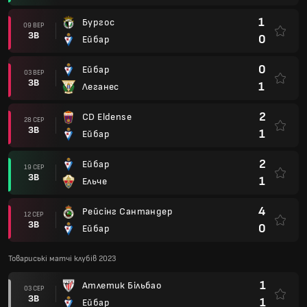
1
Бургос
09 ВЕР
ЗВ
0
Ейбар
0
Ейбар
03 ВЕР
ЗВ
1
Леганес
2
CD Eldense
28 СЕР
ЗВ
1
Ейбар
2
Ейбар
19 СЕР
ЗВ
1
Ельче
4
Рейсінг Сантандер
12 СЕР
ЗВ
0
Ейбар
Товариські матчі клубів 2023
1
Атлетик Більбао
03 СЕР
ЗВ
1
Ейбар