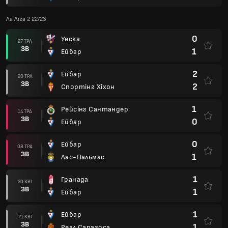
Ла Ліга 2 22/23
0
Уеска
27 ТРА
ЗВ
1
Ейбар
2
Ейбар
20 ТРА
ЗВ
2
Спортінг Хіхон
1
Рейсінг Сантандер
14 ТРА
ЗВ
0
Ейбар
0
Ейбар
08 ТРА
ЗВ
1
Лас-Пальмас
1
Гранада
30 КВІ
ЗВ
1
Ейбар
1
Ейбар
21 КВІ
ЗВ
1
Реал Сарагоса