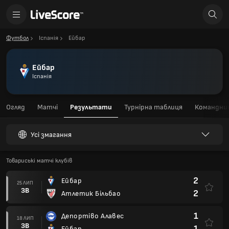
Футбол
Іспанія
Ейбар
Ейбар
Іспанія
Огляд
Матчі
Результати
Турнірна таблиця
Командний
Усі змагання
Товариські матчі клубів
2
Ейбар
25 ЛИП
ЗВ
2
Атлетик Більбао
1
Депортіво Алавес
18 ЛИП
ЗВ
1
Ейбар