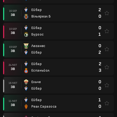
2
Ейбар
16 БЕР
ЗВ
0
Вільяреал Б
0
Ейбар
10 БЕР
ЗВ
1
Бургос
0
Леганес
03 БЕР
ЗВ
2
Ейбар
2
Ейбар
24 ЛЮТ
ЗВ
3
Еспаньйол
0
Ельче
18 ЛЮТ
ЗВ
0
Ейбар
1
Ейбар
11 ЛЮТ
ЗВ
0
Реал Сарагоса