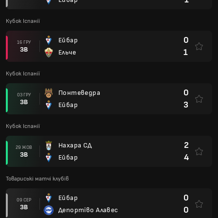
Кубок Іспанії
0
Ейбар
16 ГРУ
ЗВ
1
Ельче
Кубок Іспанії
0
Понтеведра
03 ГРУ
ЗВ
3
Ейбар
Кубок Іспанії
2
Нахара СД
29 ЖОВ
ЗВ
4
Ейбар
Товариські матчі клубів
0
Ейбар
09 СЕР
ЗВ
0
Депортіво Алавес