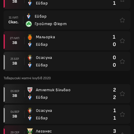
ЗВ
1
Ейбар
Ейбар
31 ЛИП
Скас.
Гройтер Фюрт
1
Мальорка
27 ЛИП
ЗВ
0
Ейбар
0
Осасуна
25 БЕР
ЗВ
0
Ейбар
Товариські матчі клубів 2020
2
Атлетик Більбао
05 ВЕР
ЗВ
2
Ейбар
1
Осасуна
04 ВЕР
ЗВ
1
Ейбар
3
Леганес
29 СЕР