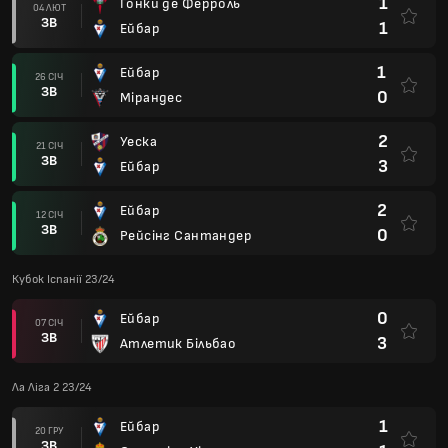
1
Гонки де Ферроль
04 ЛЮТ
ЗВ
1
Ейбар
1
Ейбар
26 СІЧ
ЗВ
0
Мірандес
2
Уеска
21 СІЧ
ЗВ
3
Ейбар
2
Ейбар
12 СІЧ
ЗВ
0
Рейсінг Сантандер
Кубок Іспанії 23/24
0
Ейбар
07 СІЧ
ЗВ
3
Атлетик Більбао
Ла Ліга 2 23/24
1
Ейбар
20 ГРУ
ЗВ