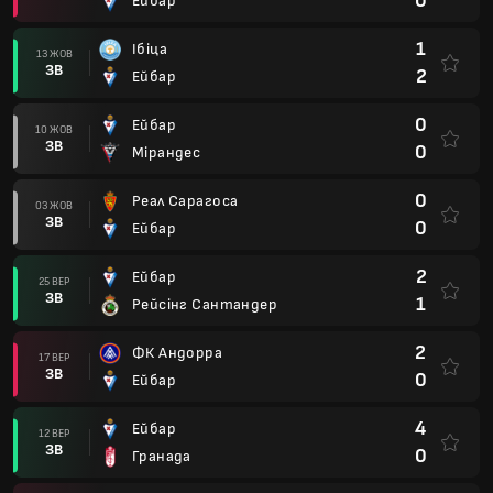
0
Ейбар
1
Ібіца
13 ЖОВ
ЗВ
2
Ейбар
0
Ейбар
10 ЖОВ
ЗВ
0
Мірандес
0
Реал Сарагоса
03 ЖОВ
ЗВ
0
Ейбар
2
Ейбар
25 ВЕР
ЗВ
1
Рейсінг Сантандер
2
ФК Андорра
17 ВЕР
ЗВ
0
Ейбар
4
Ейбар
12 ВЕР
ЗВ
0
Гранада