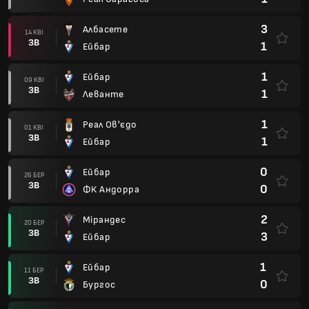
3
Албасете
14 КВІ
ЗВ
1
Ейбар
1
Ейбар
09 КВІ
ЗВ
1
Леванте
1
Реал Ов'єдо
01 КВІ
ЗВ
1
Ейбар
0
Ейбар
26 БЕР
ЗВ
0
ФК Андорра
2
Мірандес
20 БЕР
ЗВ
3
Ейбар
1
Ейбар
11 БЕР
ЗВ
0
Бургос