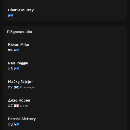
Charlie Murray
Півзахисники
Kieran Millar
#4
Reis Peggie
#6
Майлз Гаффні
#7
Шотландія
Джес Норей
#7
Англія
Patrick Slattery
#8