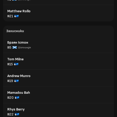
Matthew Rollo
#21
Захисники
Браян Істон
#5
Шотландія
Tom Milne
#15
Andrew Munro
#19
Mamadou Bah
#20
Rhys Berry
#22