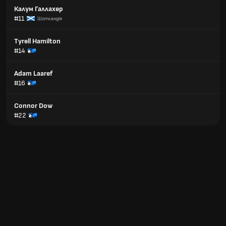
Калум Галлахер
#11
Шотландія
Tyrell Hamilton
#14
Adam Laaref
#16
Connor Dow
#22