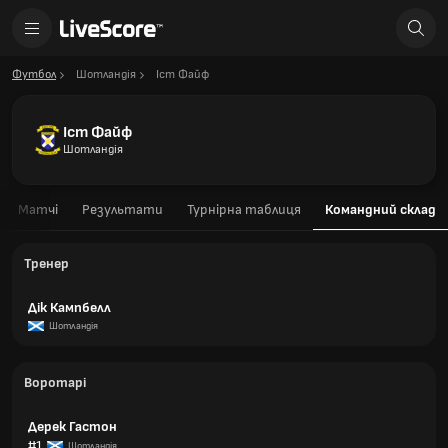
Футбол
Шотландія
Іст Файф
Іст Файф
Шотландія
Матчі
Результати
Турнірна таблиця
Командний склад
Тренер
Дік Кампбелл
Шотландія
Воротарі
Дерек Гастон
#1
Шотландія