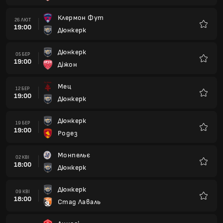
Дюнкерк
30 КВІ
18:00
Сошо
Улюбле
Ред Стар
07 ТРА
18:00
Дюнкерк
Улюбле
Дюнкерк
14 ТРА
18:00
Реймс
Улюбле
Гренобль
22 ТРА
18:00
Дюнкерк
Улюбле