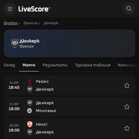
Футбол
Франція
Дюнкерк
Дюнкерк
Франція
Огляд
Матчі
Результати
Турнірна таблиця
Командний
Реймс
14 СЕР
18:45
Дюнкерк
Улюбле
Дюнкерк
21 СЕР
18:00
Монпельє
Улюбле
Нансі
28 СЕР
18:00
Дюнкерк
Улюбле