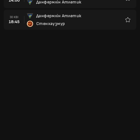
14:00
Данфермлін Атлетик
Улюбле
Данфермлін Атлетик
30 КВІ
18:45
Стенхаузмур
Улюбле