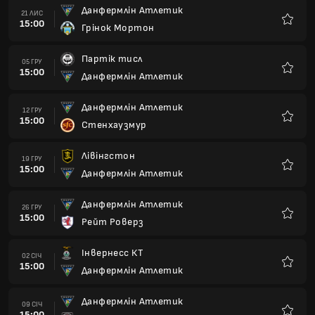
Данфермлін Атлетик
21 ЛИС
15:00
Грінок Мортон
Улюбле
Партік тисл
05 ГРУ
15:00
Данфермлін Атлетик
Улюбле
Данфермлін Атлетик
12 ГРУ
15:00
Стенхаузмур
Улюбле
Лівінгстон
19 ГРУ
15:00
Данфермлін Атлетик
Улюбле
Данфермлін Атлетик
26 ГРУ
15:00
Рейт Роверз
Улюбле
Інвернесс КТ
02 СІЧ
15:00
Данфермлін Атлетик
Улюбле
Данфермлін Атлетик
09 СІЧ
15:00