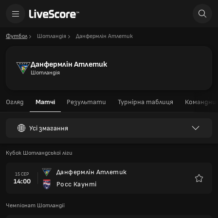
Футбол
Шотландія
Данфермлін Атлетик
Данфермлін Атлетик
Шотландія
Огляд
Матчі
Результати
Турнірна таблиця
Командний
Усі змагання
Кубок Шотландської ліги
Данфермлін Атлетик
15 СЕР
14:00
Росс Каунті
Улюбле
Чемпіонат Шотландії