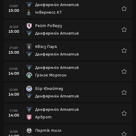
Данфермлін Атлетик
13 БЕР
15:00
Інвернесс КТ
Улюбле
Рейт Роверз
20 БЕР
15:00
Данфермлін Атлетик
Улюбле
Квінз Парк
27 БЕР
15:00
Данфермлін Атлетик
Улюбле
Данфермлін Атлетик
03 КВІ
14:00
Грінок Мортон
Улюбле
Ейр Юнайтед
10 КВІ
14:00
Данфермлін Атлетик
Улюбле
Данфермлін Атлетик
17 КВІ
14:00
Арброт
Улюбле
Партік тисл
24 КВІ