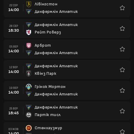
Лівінгстон
22 СЕР
14:00
Данфермлін Атлетик
Улюбле
Данфермлін Атлетик
28 СЕР
18:30
Рейт Роверз
Улюбле
Арброт
05 ВЕР
14:00
Данфермлін Атлетик
Улюбле
Данфермлін Атлетик
12 ВЕР
14:00
Квінз Парк
Улюбле
Грінок Мортон
19 ВЕР
14:00
Данфермлін Атлетик
Улюбле
Данфермлін Атлетик
25 ВЕР
18:45
Партік тисл
Улюбле
Стенхаузмур
03 ЖОВ
14:00