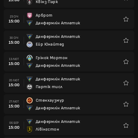
Квінз Парк
Улюбле
Арброт
23 СІЧ
15:00
Данфермлін Атлетик
Улюбле
Данфермлін Атлетик
30 СІЧ
15:00
Ейр Юнайтед
Улюбле
Грінок Мортон
13 ЛЮТ
15:00
Данфермлін Атлетик
Улюбле
Данфермлін Атлетик
20 ЛЮТ
15:00
Партік тисл
Улюбле
Стенхаузмур
27 ЛЮТ
15:00
Данфермлін Атлетик
Улюбле
Данфермлін Атлетик
06 БЕР
15:00
Лівінгстон
Улюбле