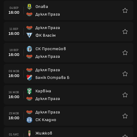
Опава
04 ВЕР
16:00
Дукля Прага
Улюбле
Дукля Прага
11 ВЕР
16:00
ФК Власім
Улюбле
СК Простейов
18 ВЕР
16:00
Дукля Прага
Улюбле
Дукля Прага
09 ЖОВ
16:00
Банік Острава Б
Улюбле
Карвіна
16 ЖОВ
16:00
Дукля Прага
Улюбле
Дукля Прага
23 ЖОВ
16:00
СК Кладно
Улюбле
Жижков
01 ЛИС