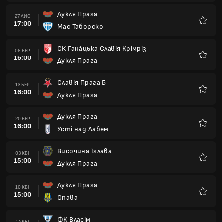
Височина Їглава
03 КВІ
15:00
Дукля Прага
Улюбле
Дукля Прага
10 КВІ
15:00
Опава
Улюбле
ФК Власім
14 КВІ
15:00
Дукля Прага
Улюбле
Дукля Прага
17 КВІ
15:00
СК Простейов
Улюбле
Банік Острава Б
24 КВІ
15:00
Дукля Прага
Улюбле
Дукля Прага
01 ТРА
15:00
Карвіна
Улюбле
СК Кладно
05 ТРА