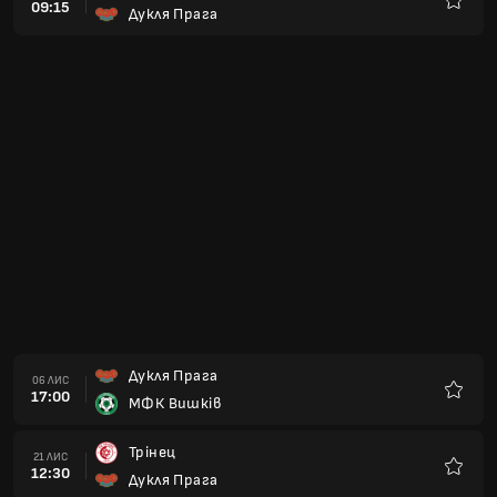
09:15
Дукля Прага
Улюбле
Дукля Прага
06 ЛИС
17:00
МФК Вишків
Улюбле
Трінец
21 ЛИС
12:30
Дукля Прага
Улюбле
Дукля Прага
27 ЛИС
17:00
Мас Таборско
Улюбле
СК Ганáцька Славія Крімріз
06 БЕР
16:00
Дукля Прага
Улюбле
Славія Прага Б
13 БЕР
16:00
Дукля Прага
Улюбле
Дукля Прага
20 БЕР
16:00
Усті над Лабем
Улюбле