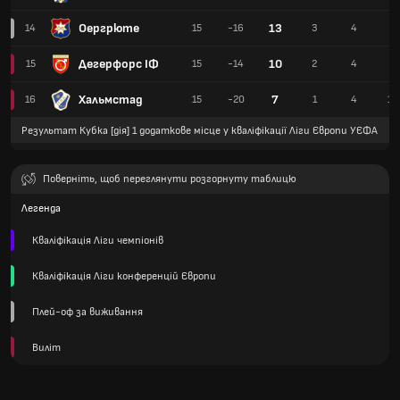
Оергрюте
13
14
15
-16
3
4
8
Дегерфорс ІФ
10
15
15
-14
2
4
9
Хальмстад
7
16
15
-20
1
4
10
Результат Кубка [дія] 1 додаткове місце у кваліфікації Ліги Європи УЄФА
Поверніть, щоб переглянути розгорнуту таблицю
Легенда
Кваліфікація Ліги чемпіонів
Кваліфікація Ліги конференцій Європи
Плей-оф за виживання
Виліт