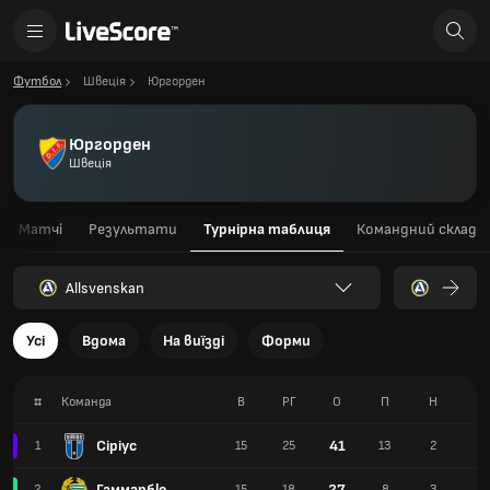
Футбол
Швеція
Юргорден
Юргорден
Швеція
Матчі
Результати
Турнірна таблиця
Командний склад
Allsvenskan
Усі
Вдома
На виїзді
Форми
#
Команда
В
РГ
О
П
Н
П
Сіріус
41
1
15
25
13
2
0
Гаммарбю
27
2
15
18
8
3
4