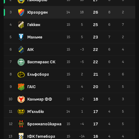
Юргорден
26
3
14
18
8
2
4
Геккен
25
4
15
5
6
7
2
Мальме
23
5
15
5
7
2
6
АІК
22
6
15
-3
6
4
5
Вастераас СК
22
7
15
-5
6
4
5
Ельфсборг
21
8
15
2
5
6
4
ГАІС
20
9
15
4
5
5
5
Кальмар ФФ
18
10
15
-2
5
3
7
М'єльбю
17
11
14
1
4
5
5
Броммапойкарна
17
12
15
-4
4
5
6
ІФК Гетеборг
16
13
15
-14
4
4
7