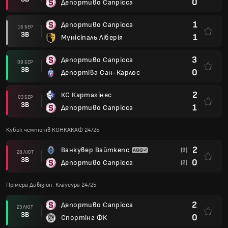
0
Депортиво Сапрісса
1
Депортиво Сапрісса
16 БЕР
ЗВ
1
Мунісіпаль Ліберія
3
Депортиво Сапрісса
09 БЕР
ЗВ
0
Депортіва Сан-Карлос
2
КС Картагінес
03 БЕР
ЗВ
1
Депортиво Сапрісса
Кубок чемпіонів КОНКАКАФ 24/25
2
Ванкувер Вайткепс
(3)
28 ЛЮТ
ЗВ
0
Депортиво Сапрісса
(2)
Прімера Дивізіон: Клаусура 24/25
2
Депортиво Сапрісса
23 ЛЮТ
ЗВ
0
Спортінг ФК