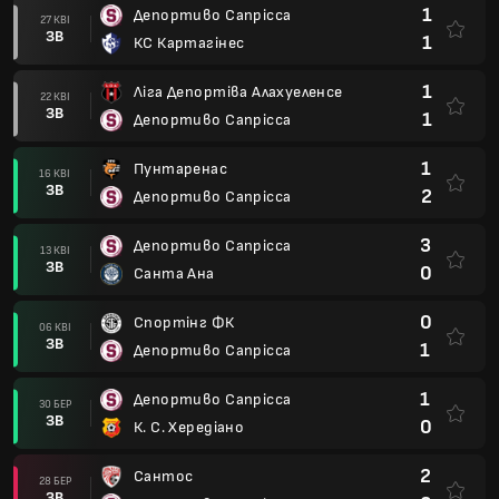
1
Депортиво Сапрісса
27 КВІ
ЗВ
1
КС Картагінес
1
Ліга Депортіва Алахуеленсе
22 КВІ
ЗВ
1
Депортиво Сапрісса
1
Пунтаренас
16 КВІ
ЗВ
2
Депортиво Сапрісса
3
Депортиво Сапрісса
13 КВІ
ЗВ
0
Санта Ана
0
Спортінг ФК
06 КВІ
ЗВ
1
Депортиво Сапрісса
1
Депортиво Сапрісса
30 БЕР
ЗВ
0
К. С. Хередіано
2
Сантос
28 БЕР
ЗВ