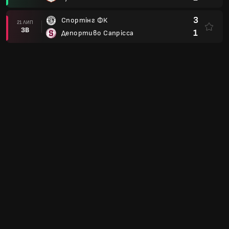
3
Спортінг ФК
21 ЛИП
ЗВ
1
Депортиво Сапрісса