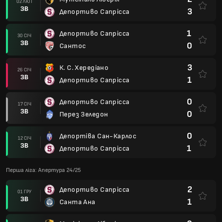
02 ЛЮТ
ЗВ
3
Депортиво Сапрісса
1
Депортиво Сапрісса
30 СІЧ
ЗВ
0
Сантос
3
К. С. Хередіано
26 СІЧ
ЗВ
1
Депортиво Сапрісса
0
Депортиво Сапрісса
17 СІЧ
ЗВ
0
Перез Зеледон
0
Депортіва Сан-Карлос
12 СІЧ
ЗВ
1
Депортиво Сапрісса
Перша ліга: Апертура 24/25
2
Депортиво Сапрісса
01 ГРУ
ЗВ
1
Санта Ана