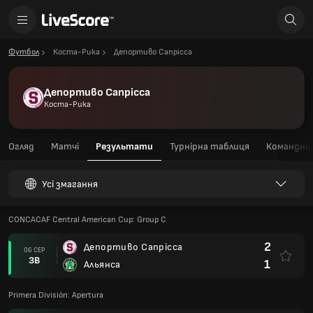
Футбол
Коста-Рика
Депортиво Сапрісса
Депортиво Сапрісса
Коста-Рика
Огляд
Матчі
Результати
Турнірна таблиця
Командний
Усі змагання
CONCACAF Central American Cup: Group C
2
Депортиво Сапрісса
06 СЕР
ЗВ
1
Альянса
Primera División: Apertura