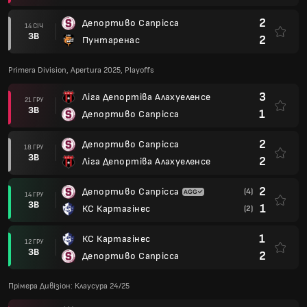
2
Депортиво Сапрісса
14 СІЧ
ЗВ
2
Пунтаренас
Primera Division, Apertura 2025, Playoffs
3
Ліга Депортіва Алахуеленсе
21 ГРУ
ЗВ
1
Депортиво Сапрісса
2
Депортиво Сапрісса
18 ГРУ
ЗВ
2
Ліга Депортіва Алахуеленсе
2
Депортиво Сапрісса
(4)
14 ГРУ
ЗВ
1
КС Картагінес
(2)
1
КС Картагінес
12 ГРУ
ЗВ
2
Депортиво Сапрісса
Прімера Дивізіон: Клаусура 24/25