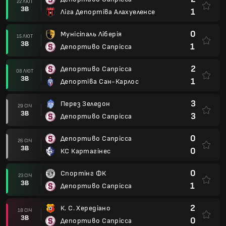
22 ЛЮТ
ЗВ
1
Ліга Депортіва Алахуеленсе
0
Мунісіпаль Ліберія
15 ЛЮТ
ЗВ
1
Депортиво Сапрісса
2
Депортиво Сапрісса
08 ЛЮТ
ЗВ
1
Депортіва Сан-Карлос
3
Перез Зеледон
29 СІЧ
ЗВ
3
Депортиво Сапрісса
0
Депортиво Сапрісса
26 СІЧ
ЗВ
0
КС Картагінес
0
Спортінг ФК
23 СІЧ
ЗВ
1
Депортиво Сапрісса
2
К. С. Хередіано
18 СІЧ
ЗВ
0
Депортиво Сапрісса