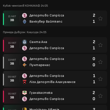
Кубок чемпіонів КОНКАКАФ 24/25
2
Депортиво Сапрісса
21 ЛЮТ
ЗВ
1
Ванкувер Вайткепс
Прімера Дивізіон: Клаусура 24/25
2
Санта Ана
16 ЛЮТ
ЗВ
1
Депортиво Сапрісса
0
Депортиво Сапрісса
13 ЛЮТ
ЗВ
0
Пунтаренас
1
Депортиво Сапрісса
09 ЛЮТ
ЗВ
1
Ліга Депортіва Алахуеленсе
2
Гуанакастека
05 ЛЮТ
ЗВ
0
Депортиво Сапрісса
2
Мунісіпаль Ліберія