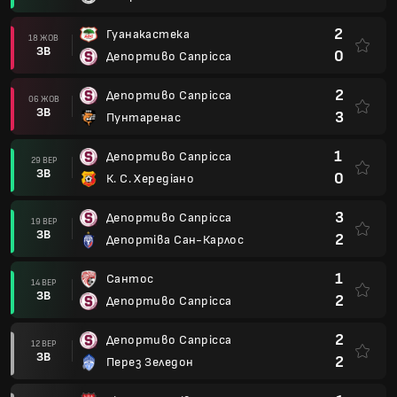
2
Гуанакастека
18 ЖОВ
ЗВ
0
Депортиво Сапрісса
2
Депортиво Сапрісса
06 ЖОВ
ЗВ
3
Пунтаренас
1
Депортиво Сапрісса
29 ВЕР
ЗВ
0
К. С. Хередіано
3
Депортиво Сапрісса
19 ВЕР
ЗВ
2
Депортіва Сан-Карлос
1
Сантос
14 ВЕР
ЗВ
2
Депортиво Сапрісса
2
Депортиво Сапрісса
12 ВЕР
ЗВ
2
Перез Зеледон