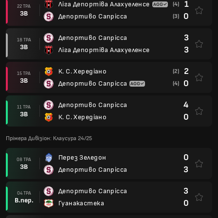
1
Ліга Депортіва Алахуеленсе
(4)
22 ТРА
ЗВ
0
Депортиво Сапрісса
(3)
3
Депортиво Сапрісса
18 ТРА
ЗВ
3
Ліга Депортіва Алахуеленсе
2
К. С. Хередіано
(2)
15 ТРА
ЗВ
0
Депортиво Сапрісса
(4)
4
Депортиво Сапрісса
11 ТРА
ЗВ
0
К. С. Хередіано
Прімера Дивізіон: Клаусура 24/25
0
Перез Зеледон
08 ТРА
ЗВ
3
Депортиво Сапрісса
3
Депортиво Сапрісса
04 ТРА
В.пер.
0
Гуанакастека