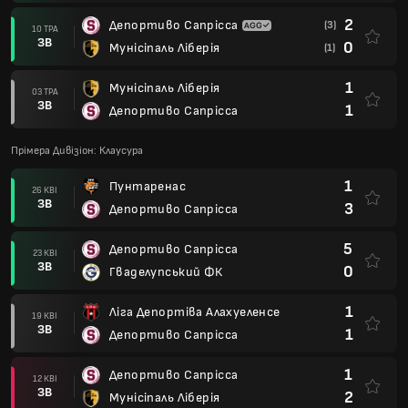
2
Депортиво Сапрісса
(3)
10 ТРА
ЗВ
0
Мунісіпаль Ліберія
(1)
1
Мунісіпаль Ліберія
03 ТРА
ЗВ
1
Депортиво Сапрісса
Прімера Дивізіон: Клаусура
1
Пунтаренас
26 КВІ
ЗВ
3
Депортиво Сапрісса
5
Депортиво Сапрісса
23 КВІ
ЗВ
0
Гваделупський ФК
1
Ліга Депортіва Алахуеленсе
19 КВІ
ЗВ
1
Депортиво Сапрісса
1
Депортиво Сапрісса
12 КВІ
ЗВ
2
Мунісіпаль Ліберія