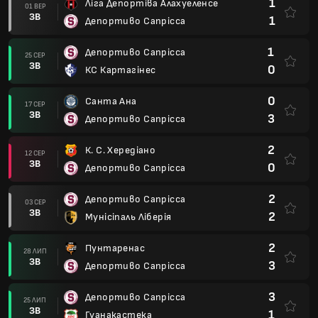
1
Ліга Депортіва Алахуеленсе
01 ВЕР
ЗВ
1
Депортиво Сапрісса
1
Депортиво Сапрісса
25 СЕР
ЗВ
0
КС Картагінес
0
Санта Ана
17 СЕР
ЗВ
3
Депортиво Сапрісса
2
К. С. Хередіано
12 СЕР
ЗВ
0
Депортиво Сапрісса
2
Депортиво Сапрісса
03 СЕР
ЗВ
2
Мунісіпаль Ліберія
2
Пунтаренас
28 ЛИП
ЗВ
3
Депортиво Сапрісса
3
Депортиво Сапрісса
25 ЛИП
ЗВ
1
Гуанакастека