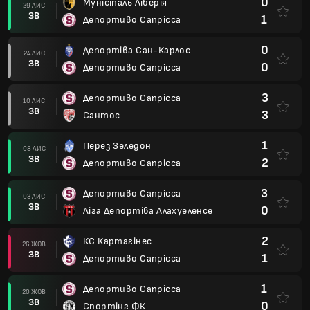
0
Мунісіпаль Ліберія
29 ЛИС
ЗВ
1
Депортиво Сапрісса
0
Депортіва Сан-Карлос
24 ЛИС
ЗВ
0
Депортиво Сапрісса
3
Депортиво Сапрісса
10 ЛИС
ЗВ
3
Сантос
1
Перез Зеледон
08 ЛИС
ЗВ
2
Депортиво Сапрісса
3
Депортиво Сапрісса
03 ЛИС
ЗВ
0
Ліга Депортіва Алахуеленсе
2
КС Картагінес
26 ЖОВ
ЗВ
1
Депортиво Сапрісса
1
Депортиво Сапрісса
20 ЖОВ
ЗВ
0
Спортінг ФК