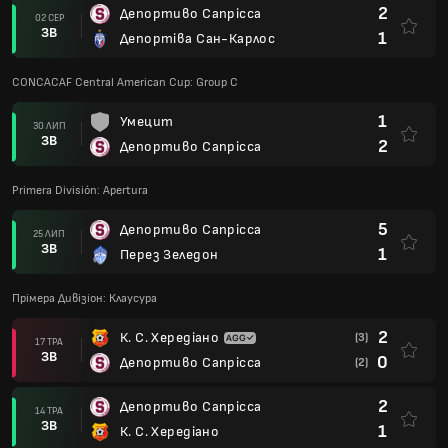
2
Депортиво Сапрісса
02 СЕР
ЗВ
1
Депортіва Сан-Карлос
CONCACAF Central American Cup: Group C
1
Умецит
30 ЛИП
ЗВ
2
Депортиво Сапрісса
Primera División: Apertura
5
Депортиво Сапрісса
25 ЛИП
ЗВ
1
Перез Зеледон
Прімера Дивізіон: Клаусура
2
К. С. Хередіано
(3)
17 ТРА
ЗВ
0
Депортиво Сапрісса
(2)
2
Депортиво Сапрісса
14 ТРА
ЗВ
1
К. С. Хередіано