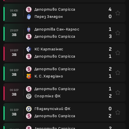
4
Депортиво Сапрісса
05 КВІ
ЗВ
0
Перез Зеледон
1
Депортіва Сан-Карлос
23 БЕР
ЗВ
3
Депортиво Сапрісса
2
КС Картагінес
15 БЕР
ЗВ
1
Депортиво Сапрісса
2
Депортиво Сапрісса
08 БЕР
ЗВ
1
К. С. Хередіано
1
Депортиво Сапрісса
06 БЕР
ЗВ
2
Спортінг ФК
0
Гваделупський ФК
01 БЕР
ЗВ
2
Депортиво Сапрісса
2
Депортиво Сапрісса