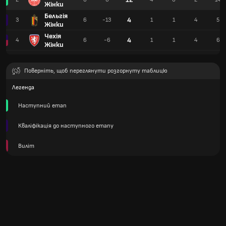
Жінки
Бельгія
4
3
6
-13
1
1
4
5
Жінки
Чехія
4
4
6
-6
1
1
4
6
Жінки
Поверніть, щоб переглянути розгорнуту таблицю
Легенда
Наступний етап
Кваліфікація до наступного етапу
Виліт