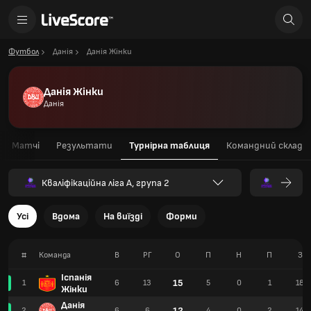
Футбол
Данія
Данія Жінки
Данія Жінки
Данія
Матчі
Результати
Турнірна таблиця
Командний склад
Кваліфікаційна ліга А, група 2
Усі
Вдома
На виїзді
Форми
#
Команда
В
РГ
О
П
Н
П
З
Іспанія
15
1
6
13
5
0
1
18
Жінки
Данія
12
2
6
6
4
0
2
14