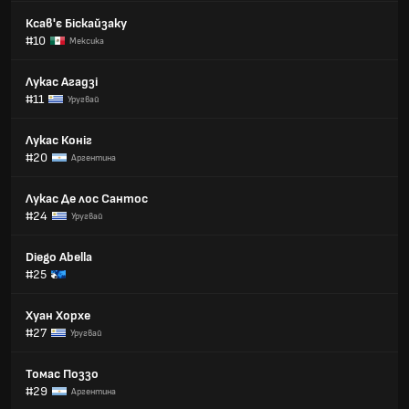
Ксав'є Біскайзаку
#10
Мексика
Лукас Агадзі
#11
Уругвай
Лукас Коніг
#20
Аргентина
Лукас Де лос Сантос
#24
Уругвай
Diego Abella
#25
Хуан Хорхе
#27
Уругвай
Томас Поззо
#29
Аргентина