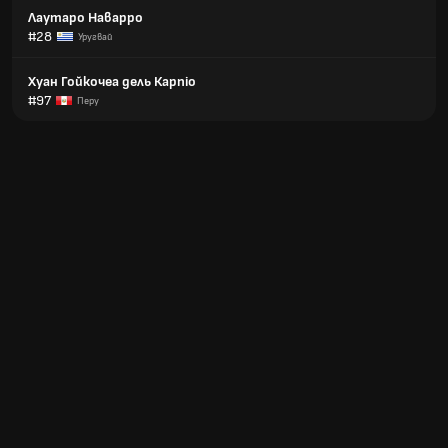
Лаутаро Наварро
#28
Уругвай
Хуан Гойкочеа дель Карпіо
#97
Перу