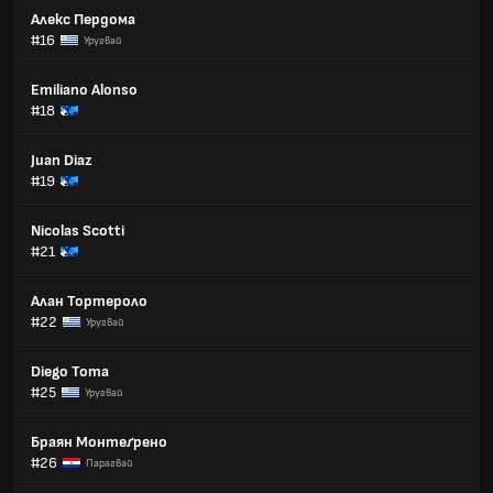
Алекс Пердома
#16
Уругвай
Emiliano Alonso
#18
Juan Diaz
#19
Nicolas Scotti
#21
Алан Тортероло
#22
Уругвай
Diego Toma
#25
Уругвай
Браян Монтеґрено
#26
Парагвай