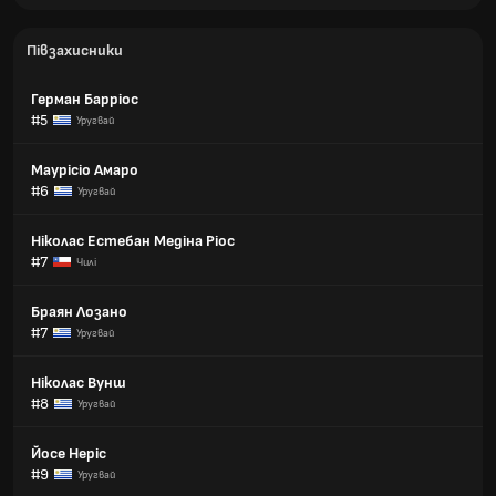
Півзахисники
Герман Барріос
#5
Уругвай
Маурісіо Амаро
#6
Уругвай
Ніколас Естебан Медіна Ріос
#7
Чилі
Браян Лозано
#7
Уругвай
Ніколас Вунш
#8
Уругвай
Йосе Неріс
#9
Уругвай