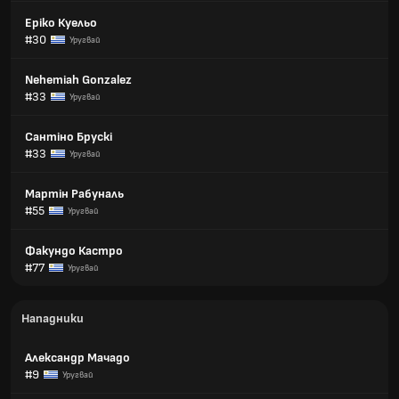
Еріко Куельо
#30
Уругвай
Nehemiah Gonzalez
#33
Уругвай
Сантіно Брускі
#33
Уругвай
Мартін Рабуналь
#55
Уругвай
Факундо Кастро
#77
Уругвай
Нападники
Александр Мачадо
#9
Уругвай