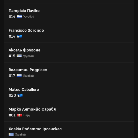
Патрісіо Пачіко
#14
Уругвай
Francisco Sorondo
#14
Аксель Фругоне
#15
Уругвай
Валентин Родрігес
#17
Уругвай
Mateo Caballero
#20
Марко Антонйо Саравя
#61
Перу
Хоакін Робатто Ірсанскас
Уругвай