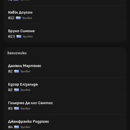
Кевін Доусон
#12
Уругвай
Бруно Симоне
#23
Уругвай
Захисники
Даніель Мартінес
#2
Уругвай
Едгар Елізальде
#2
Уругвай
Гільєрмо Де лос Сантос
#3
Уругвай
Джанфранко Родрігес
#4
Уругвай