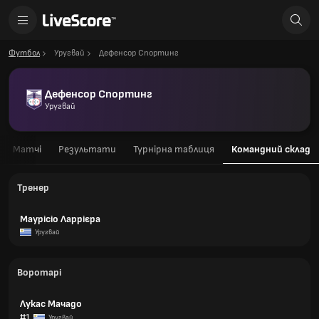
Футбол
Уругвай
Дефенсор Спортинг
Дефенсор Спортинг
Уругвай
Матчі
Результати
Турнірна таблиця
Командний склад
Тренер
Маурісіо Ларрієра
Уругвай
Воротарі
Лукас Мачадо
#1
Уругвай