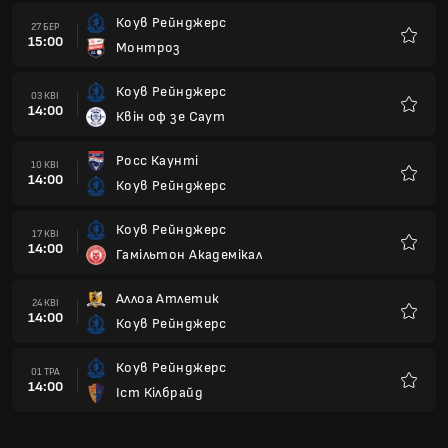
Коув Рейнджерс
27 БЕР
15:00
Монтроз
Улюбле
Коув Рейнджерс
03 КВІ
14:00
Квін оф зе Саут
Улюбле
Росс Каунті
10 КВІ
14:00
Коув Рейнджерс
Улюбле
Коув Рейнджерс
17 КВІ
14:00
Гамільтон Академікал
Улюбле
Аллоа Атлетик
24 КВІ
14:00
Коув Рейнджерс
Улюбле
Коув Рейнджерс
01 ТРА
14:00
Іст Кілбрайд
Улюбле