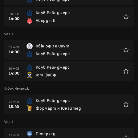
Улюбле
Коув Рейнджерс
26 ВЕР
14:00
Абердін Б
Улюбле
Ліга 1
Квін оф зе Саут
03 ЖОВ
14:00
Коув Рейнджерс
Улюбле
Коув Рейнджерс
10 ЖОВ
14:00
Іст Файф
Улюбле
Кубок Челендж
Коув Рейнджерс
13 ЖОВ
18:45
Формартін Юнайтед
Улюбле
Ліга 1
Пітерхед
17 ЖОВ