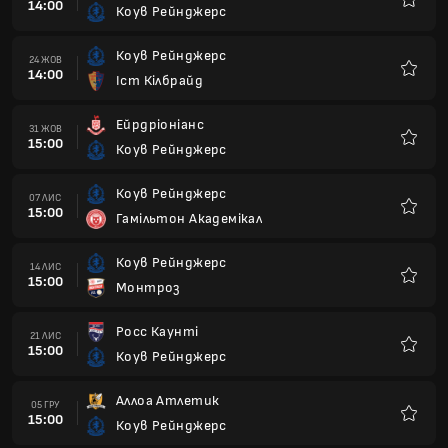
14:00
Коув Рейнджерс
Улюбле
Коув Рейнджерс
24 ЖОВ
14:00
Іст Кілбрайд
Улюбле
Ейрдріоніанс
31 ЖОВ
15:00
Коув Рейнджерс
Улюбле
Коув Рейнджерс
07 ЛИС
15:00
Гамільтон Академікал
Улюбле
Коув Рейнджерс
14 ЛИС
15:00
Монтроз
Улюбле
Росс Каунті
21 ЛИС
15:00
Коув Рейнджерс
Улюбле
Аллоа Атлетик
05 ГРУ
15:00
Коув Рейнджерс
Улюбле