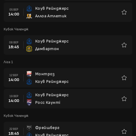
Коув Рейнджерс
05 ВЕР
14:00
Аллоа Атлетик
Улюбле
Кубок Челендж
Коув Рейнджерс
08 ВЕР
18:45
Дамбартон
Улюбле
Ліга 1
Монтроз
12 ВЕР
14:00
Коув Рейнджерс
Улюбле
Коув Рейнджерс
19 ВЕР
14:00
Росс Каунті
Улюбле
Кубок Челендж
Фрейшберг
22 ВЕР
18:45
Коув Рейнджерс