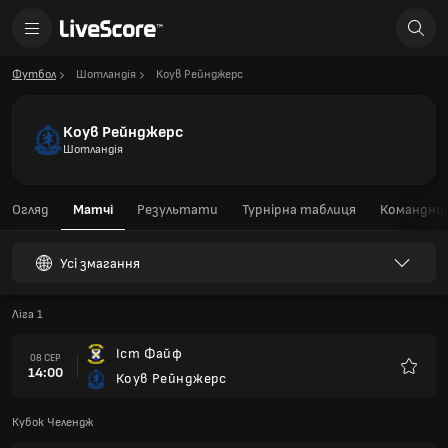
Футбол
Шотландія
Коув Рейнджерс
Коув Рейнджерс
Шотландія
Огляд
Матчі
Результати
Турнірна таблиця
Командний
Усі змагання
Ліга 1
Іст Файф
08 СЕР
14:00
Коув Рейнджерс
Улюбле
Кубок Челендж