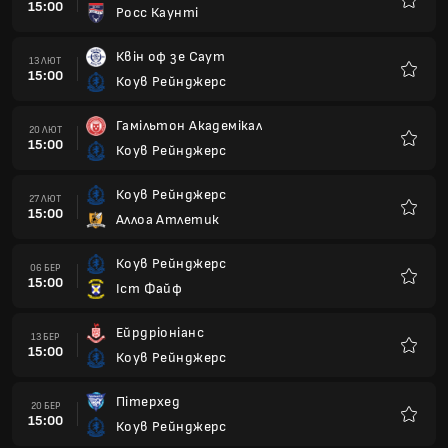
15:00
Росс Каунті
Улюбле
Квін оф зе Саут
13 ЛЮТ
15:00
Коув Рейнджерс
Улюбле
Гамільтон Академікал
20 ЛЮТ
15:00
Коув Рейнджерс
Улюбле
Коув Рейнджерс
27 ЛЮТ
15:00
Аллоа Атлетик
Улюбле
Коув Рейнджерс
06 БЕР
15:00
Іст Файф
Улюбле
Ейрдріоніанс
13 БЕР
15:00
Коув Рейнджерс
Улюбле
Пітерхед
20 БЕР
15:00
Коув Рейнджерс
Улюбле