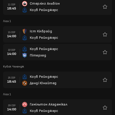
Стерлінг Альбіон
11 СЕР
18:45
Коув Рейнджерс
Улюбле
Ліга 1
Іст Кілбрайд
15 СЕР
14:00
Коув Рейнджерс
Улюбле
Коув Рейнджерс
22 СЕР
14:00
Пітерхед
Улюбле
Кубок Челендж
Коув Рейнджерс
25 СЕР
18:45
Данді Юнайтед
Улюбле
Ліга 1
Гамільтон Академікал
29 СЕР
14:00
Коув Рейнджерс
Улюбле