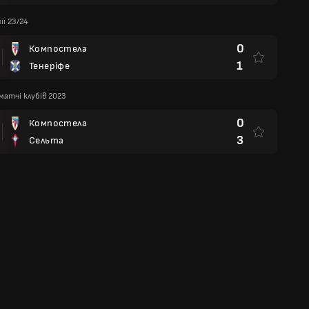
ії 23/24
0
Компостела
1
Тенеріфе
 матчі клубів 2023
0
Компостела
3
Сельта