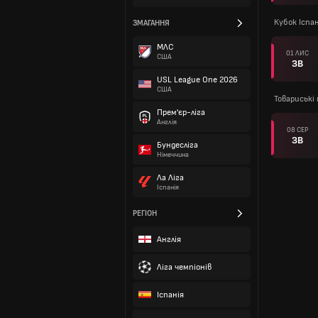
Кубок Іспан
ЗМАГАННЯ
МЛС
01 ЛИС
США
ЗВ
USL League One 2026
США
Товариські
Прем'єр-ліга
Англія
08 СЕР
ЗВ
Бундесліга
Німеччина
Ла Ліга
Іспанія
РЕГІОН
Англія
Ліга чемпіонів
Іспанія