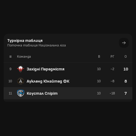
Турнірна таблиця
Поточна таблиця Національна ліга
#
Команда
В
РГ
О
Західні Передмістя
10
9
10
-2
Аукленд Юнайтед ФК
8
10
10
-8
Коустал Спіріт
7
11
10
-18