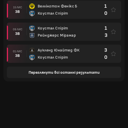
1
Веллінгтон Фенікс Б
15 ЛИС
ЗВ
0
Коустал Спіріт
1
Коустал Спіріт
09 ЛИС
ЗВ
3
Рейнджерс Мірамар
3
Аукленд Юнайтед ФК
01 ЛИС
ЗВ
0
Коустал Спіріт
Переглянути всі останні результати