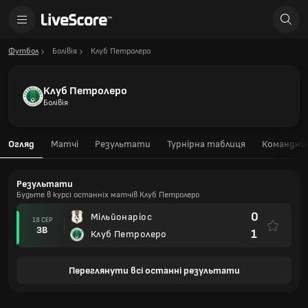
Футбол
Болівія
Клуб Петролеро
Клуб Петролеро
Болівія
Огляд
Матчі
Результати
Турнірна таблиця
Командний
Результати
Будьте в курсі останніх матчів Клуб Петролеро
0
Мільйонаріос
18 СЕР
ЗВ
1
Клуб Петролеро
Переглянути всі останні результати