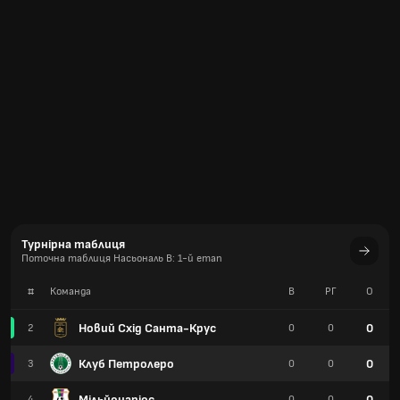
Турнірна таблиця
Поточна таблиця Насьональ B: 1-й етап
#
Команда
В
РГ
О
Новий Схід Санта-Крус
0
2
0
0
Клуб Петролеро
0
3
0
0
Мільйонаріос
0
4
0
0