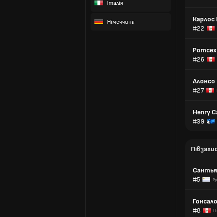
Італія
Карлос 
Німеччина
#22
Ротсех 
#26
Алонсо
#27
Henry C
#39
Півзахи
Сантья
#5
У
Гонсало
#8
П