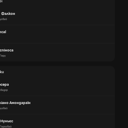
рі
о Фалкон
угвай
ncal
спіноса
Перу
ки
есера
квадор
ліано Амондараїн
ругвай
 Нуньєс
Парагвай