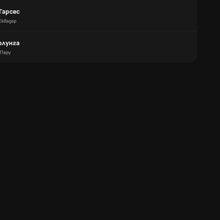
Гарсес
Еквадор
олунга
Перу