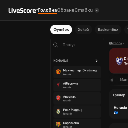
Головна
Обране
Ставки
Футбол
Хокей
Баскетбол
Футбол
C
КОМАНДИ
Пе
Манчестер Юнайтед
Англія
Огляд
Мат
Ліверпуль
Англія
Тренер
Арсенал
Англія
Horacio
Реал Мадрид
Іспанія
Барселона
Іспанія