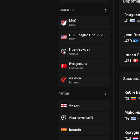
Ворота
ЗМАГАННЯ
Гонзал
#1
МЛС
Ур
США
Jean Ro
USL League One 2026
США
#30
Прем'єр-ліга
Англія
Італо Е
#31
Бундесліга
Німеччина
Ла Ліга
Захисни
Іспанія
Кевін Б
РЕГІОН
#3
Е
Англія
Максімі
Ліга чемпіонів
#4
У
Іспанія
Клаудіо
#13