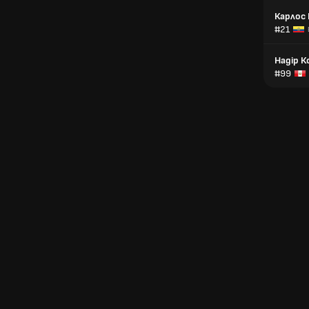
Карлос 
#21
Надір К
#99