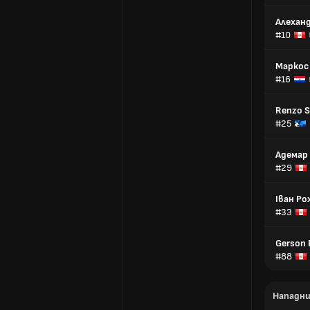
Алехан
#10
Маркос
#16
Renzo S
#25
Адемар
#29
Іван Ро
#33
Gersоn 
#88
Нападн