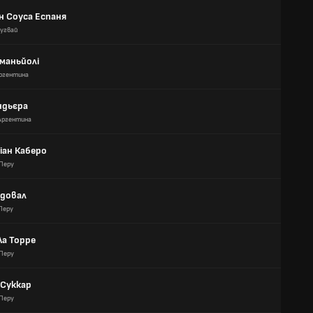
н Соуса Еспаня
ругвай
маньйолі
ргентина
ндьєра
Аргентина
іан Каберо
Перу
ндовал
Перу
Ла Торре
Перу
 Суккар
Перу