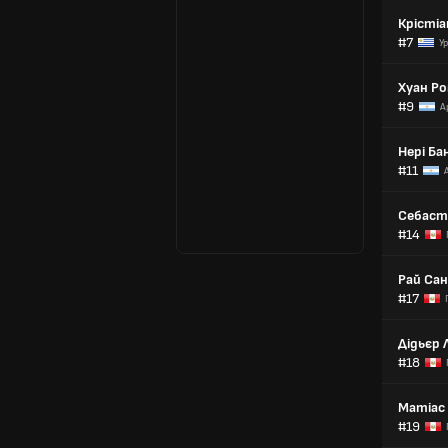
Крістіа
#7
У
Хуан Ро
#9
А
Нері Ба
#11
Себаст
#14
Рай Са
#17
Дідьєр 
#18
Матіас
#19