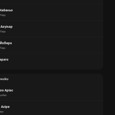
Кабельо
Перу
Агуілар
Перу
 Йовера
Перу
aparo
сники
го Аріас
ругвай
 Агіре
еру