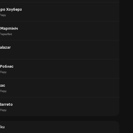
дро Хоуберг
Перу
 Мартініч
Парагвай
alazar
 Роблес
Перу
хас
Перу
Barretо
Перу
ики