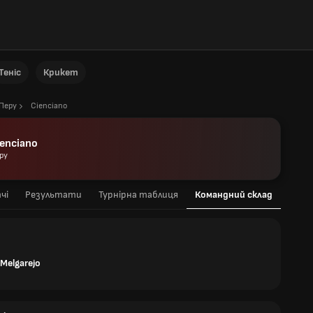
Теніс
Крикет
Перу
Cienciano
ienciano
ру
чі
Результати
Турнірна таблиця
Командний склад
 Melgarejo