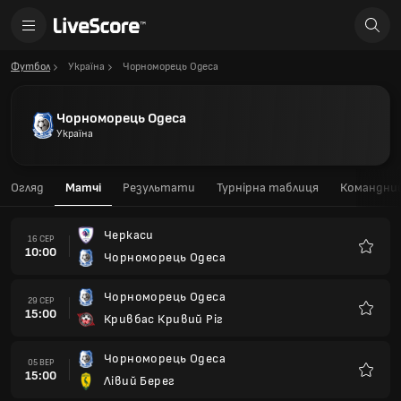
Футбол
Україна
Чорноморець Одеса
Чорноморець Одеса
Україна
Огляд
Матчі
Результати
Турнірна таблиця
Командний
Черкаси
16 СЕР
10:00
Чорноморець Одеса
Улюбле
Чорноморець Одеса
29 СЕР
15:00
Кривбас Кривий Ріг
Улюбле
Чорноморець Одеса
05 ВЕР
15:00
Лівий Берег
Улюбле