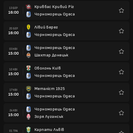
Кривбас Кривий Ріг
13 БЕР
16:00
Чорноморець Одеса
Улюбле
Лівий Берег
20 БЕР
16:00
Чорноморець Одеса
Улюбле
Чорноморець Одеса
03 КВІ
15:00
Шахтар Донецьк
Улюбле
Оболонь Київ
10 КВІ
15:00
Чорноморець Одеса
Улюбле
Металіст 1925
17 КВІ
15:00
Чорноморець Одеса
Улюбле
Чорноморець Одеса
24 КВІ
15:00
Зоря Луганськ
Улюбле
Карпати Львів
01 ТРА