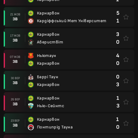
5
Карнарвон
21 ЖОВ
ЗВ
1
Кардіффський Мет Університет
3
Карнарвон
17 ЖОВ
ЗВ
0
Абериствіт
4
Ньютаун
07 ЖОВ
ЗВ
0
Карнарвон
0
Баррі Таун
30 ВЕР
ЗВ
3
Карнарвон
1
Карнарвон
26 ВЕР
ЗВ
3
Нью-Сейнтс
1
Карнарвон
23 ВЕР
ЗВ
0
Понтипрід Тауна