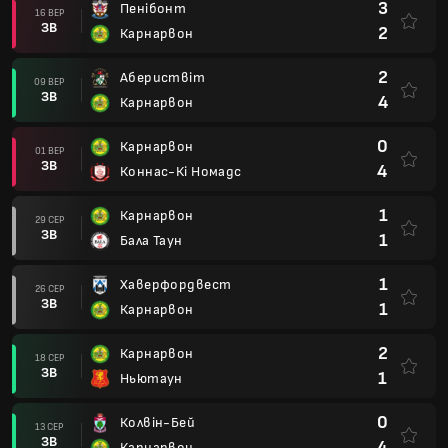
3
Пенібонт
16 ВЕР
ЗВ
2
Карнарвон
2
Абериствіт
09 ВЕР
ЗВ
4
Карнарвон
0
Карнарвон
01 ВЕР
ЗВ
4
Коннас-Кі Номадс
1
Карнарвон
29 СЕР
ЗВ
1
Бала Таун
1
Хаверфордвест
26 СЕР
ЗВ
1
Карнарвон
2
Карнарвон
18 СЕР
ЗВ
1
Ньютаун
0
Колвін-Бей
13 СЕР
ЗВ
4
Карнарвон