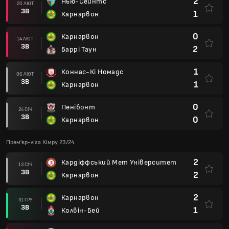
2
Нью-Сейнтс
20 ЛЮТ
ЗВ
1
Карнарвон
0
Карнарвон
14 ЛЮТ
ЗВ
2
Баррі Таун
1
Коннас-Кі Номадс
06 ЛЮТ
ЗВ
1
Карнарвон
0
Пенібонт
24 СІЧ
ЗВ
0
Карнарвон
Прем'єр-ліга Кімру 23/24
2
Кардіффський Мет Університет
13 СІЧ
ЗВ
2
Карнарвон
2
Карнарвон
31 ГРУ
ЗВ
1
Колвін-Бей