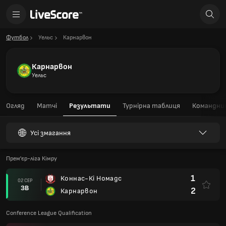
Футбол
Уельс
Карнарвон
Карнарвон
Уельс
Огляд
Матчі
Результати
Турнірна таблиця
Командний
Усі змагання
Прем'єр-ліга Кімру
1
Коннас-Кі Номадс
02 СЕР
ЗВ
2
Карнарвон
Conference League Qualification