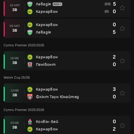
5
Левадія
(10)
16 ЛИП
ЗВ
0
Карнарвон
(0)
0
Карнарвон
09 ЛИП
ЗВ
5
Левадія
Cymru Premier 2025/2026
2
Карнарвон
18 КВІ
ЗВ
0
Пенібонт
Welsh Cup 25/26
3
Карнарвон
12 КВІ
ЗВ
0
Флінт Таун Юнайтед
Cymru Premier 2025/2026
0
Колвін-Бей
03 КВІ
ЗВ
2
Карнарвон