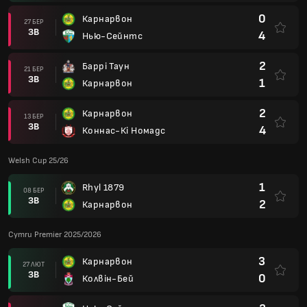
0
Карнарвон
27 БЕР
ЗВ
4
Нью-Сейнтс
2
Баррі Таун
21 БЕР
ЗВ
1
Карнарвон
2
Карнарвон
13 БЕР
ЗВ
4
Коннас-Кі Номадс
Welsh Cup 25/26
1
Rhyl 1879
08 БЕР
ЗВ
2
Карнарвон
Cymru Premier 2025/2026
3
Карнарвон
27 ЛЮТ
ЗВ
0
Колвін-Бей