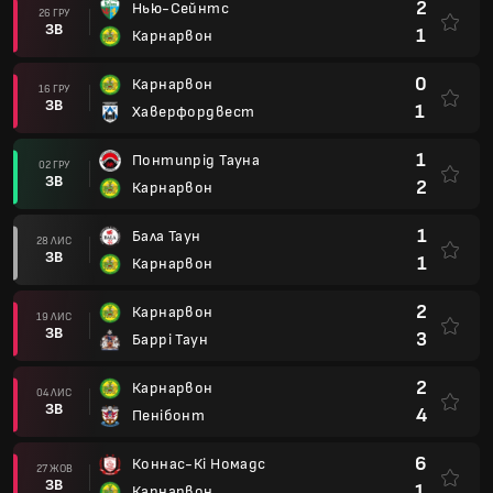
2
Нью-Сейнтс
26 ГРУ
ЗВ
1
Карнарвон
0
Карнарвон
16 ГРУ
ЗВ
1
Хаверфордвест
1
Понтипрід Тауна
02 ГРУ
ЗВ
2
Карнарвон
1
Бала Таун
28 ЛИС
ЗВ
1
Карнарвон
2
Карнарвон
19 ЛИС
ЗВ
3
Баррі Таун
2
Карнарвон
04 ЛИС
ЗВ
4
Пенібонт
6
Коннас-Кі Номадс
27 ЖОВ
ЗВ
1
Карнарвон