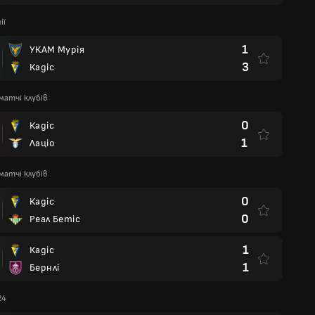
ії
1
УКАМ Мурія
3
Кадіс
матчі клубів
0
Кадіс
1
Лаціо
матчі клубів
0
Кадіс
0
Реал Бетіс
1
Кадіс
1
Бернлі
24