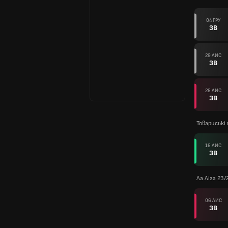
04 ГРУ
ЗВ
29 ЛИС
ЗВ
26 ЛИС
ЗВ
Товариські
16 ЛИС
ЗВ
Ла Ліга 23/
06 ЛИС
ЗВ