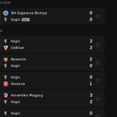
ії 23/24
0
ФК Бадалона Футур
0
Кадіс
24
2
Кадіс
2
Севілья
2
Валенсія
0
Кадіс
0
Кадіс
1
Жирона
3
Атлетіко Мадрид
2
Кадіс
0
Кадіс