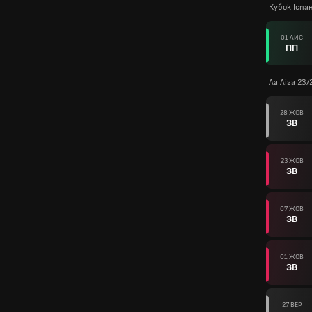
Кубок Іспан
01 ЛИС
ПП
Ла Ліга 23/
28 ЖОВ
ЗВ
23 ЖОВ
ЗВ
07 ЖОВ
ЗВ
01 ЖОВ
ЗВ
27 ВЕР