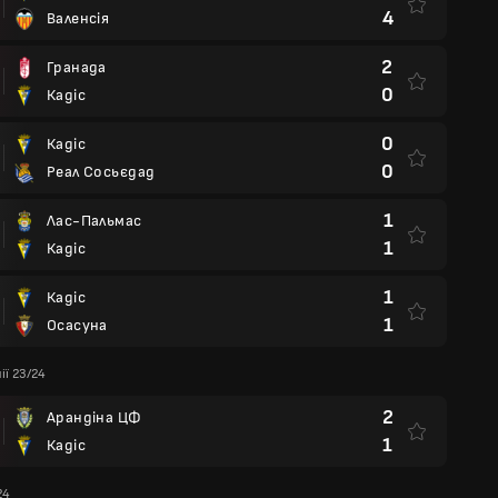
4
Валенсія
2
Гранада
0
Кадіс
0
Кадіс
0
Реал Сосьєдад
1
Лас-Пальмас
1
Кадіс
1
Кадіс
1
Осасуна
ії 23/24
2
Арандіна ЦФ
1
Кадіс
24