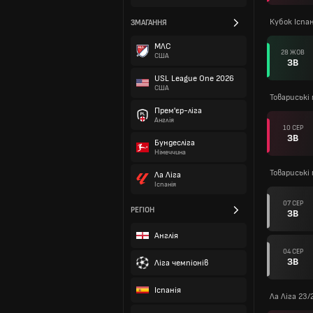
Кубок Іспан
ЗМАГАННЯ
МЛС
28 ЖОВ
США
ЗВ
USL League One 2026
США
Товариські 
Прем'єр-ліга
Англія
10 СЕР
ЗВ
Бундесліга
Німеччина
Товариські 
Ла Ліга
Іспанія
07 СЕР
РЕГІОН
ЗВ
Англія
04 СЕР
ЗВ
Ліга чемпіонів
Іспанія
Ла Ліга 23/