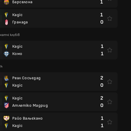
1
Барселона
1
Кадіс
0
Гранада
матчі клубів
1
Кадіс
1
Комо
24
2
Реал Сосьєдад
0
Кадіс
2
Кадіс
0
Атлетіко Мадрид
1
Райо Вальєкано
1
Кадіс