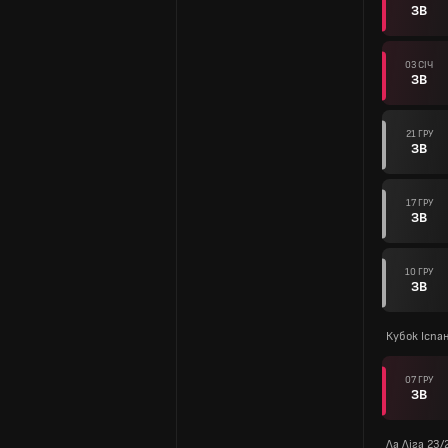
ЗВ
03 СІЧ
ЗВ
21 ГРУ
ЗВ
17 ГРУ
ЗВ
10 ГРУ
ЗВ
Кубок Іспан
07 ГРУ
ЗВ
Ла Ліга 23/