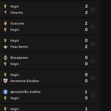
2
Кадіс
2
Сельта
2
Осасуна
0
Кадіс
0
Кадіс
2
Реал Бетіс
0
Вільярреал
0
Кадіс
0
Кадіс
0
Атлетик Більбао
1
Депортіво Алавес
0
Кадіс
1
Кадіс