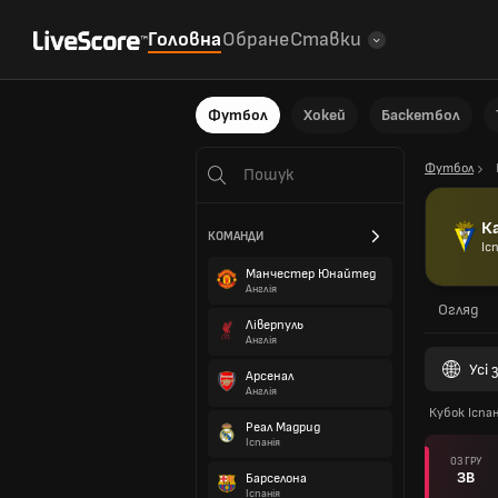
Головна
Обране
Ставки
Футбол
Хокей
Баскетбол
Футбол
К
КОМАНДИ
Іс
Манчестер Юнайтед
Англія
Огляд
Ліверпуль
Англія
Усі
Арсенал
Англія
Кубок Іспан
Реал Мадрид
Іспанія
03 ГРУ
ЗВ
Барселона
Іспанія