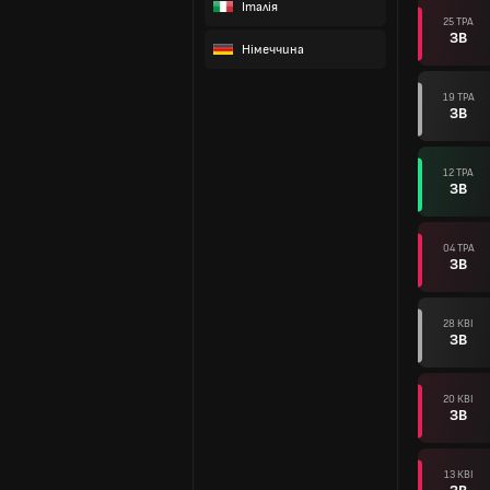
Італія
25 ТРА
ЗВ
Німеччина
19 ТРА
ЗВ
12 ТРА
ЗВ
04 ТРА
ЗВ
28 КВІ
ЗВ
20 КВІ
ЗВ
13 КВІ