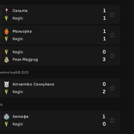
1
Сельта
1
Кадіс
1
Мальорка
1
Кадіс
0
Кадіс
3
Реал Мадрид
 матчі клубів 2023
0
Атлетіко Санлукено
2
Кадіс
24
1
Хетафе
0
Кадіс