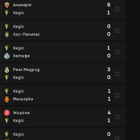
6
Альмерія
1
Кадіс
0
Кадіс
0
Лас-Пальмас
1
Кадіс
0
Хетафе
3
Реал Мадрид
0
Кадіс
1
Кадіс
1
Мальорка
4
Жирона
1
Кадіс
0
Кадіс