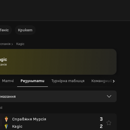
Теніс
Крикет
Іспанія
Кадіс
адіс
панія
Матчі
Результати
Турнірна таблиця
Командний склад
 змагання
ії
3
Справжня Мурсія
2
Кадіс