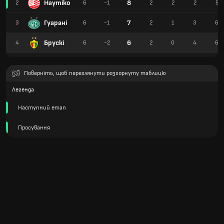
Наутіко
8
2
6
-1
2
2
2
5
Гуарані
7
3
6
-1
2
1
3
6
Брускі
6
4
6
-2
2
0
4
6
Поверніть, щоб переглянути розгорнуту таблицю
Легенда
Наступний етап
Просування