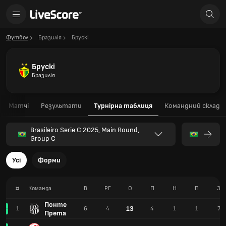
Футбол
Бразилія
Брускі
Брускі
Бразилія
Матчі
Результати
Турнірна таблиця
Командний склад
Brasileiro Serie C 2025, Main Round,
Group C
Усі
Форми
#
Команда
В
РГ
О
П
Н
П
З
Понте
13
1
6
4
4
1
1
7
Прета