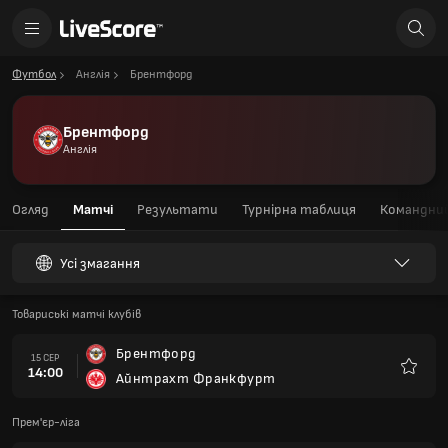
Футбол
Англія
Брентфорд
Брентфорд
Англія
Огляд
Матчі
Результати
Турнірна таблиця
Командний
Усі змагання
Товариські матчі клубів
Брентфорд
15 СЕР
14:00
Айнтрахт Франкфурт
Улюбле
Прем'єр-ліга