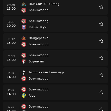
Ньюкасл Юнайтед
27 ЛЮТ
15:00
Брентфорд
Улюбле
Брентфорд
03 БЕР
20:00
Іпсвіч Таун
Улюбле
Сандерленд
13 БЕР
15:00
Брентфорд
Улюбле
Брентфорд
20 БЕР
15:00
Борнмут
Улюбле
Тоттенгем Готспур
10 КВІ
14:00
Брентфорд
Улюбле
Брентфорд
17 КВІ
14:00
Лідс
Улюбле
Брентфорд
24 КВІ