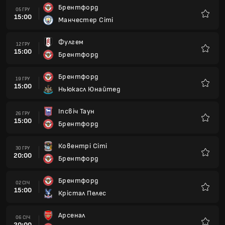
Брентфорд
05 ГРУ
15:00
Манчестер Сіті
Улюбле
Фулгем
12 ГРУ
15:00
Брентфорд
Улюбле
Брентфорд
19 ГРУ
15:00
Ньюкасл Юнайтед
Улюбле
Іпсвіч Таун
26 ГРУ
15:00
Брентфорд
Улюбле
Ковентрі Сіті
30 ГРУ
20:00
Брентфорд
Улюбле
Брентфорд
02 СІЧ
15:00
Крістал Пелес
Улюбле
Арсенал
06 СІЧ
20:00