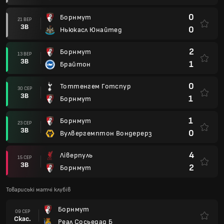
0
Борнмут
21 ВЕР
ЗВ
0
Ньюкасл Юнайтед
2
Борнмут
13 ВЕР
ЗВ
1
Брайтон
0
Тоттенгем Готспур
30 СЕР
ЗВ
1
Борнмут
1
Борнмут
23 СЕР
ЗВ
0
Вулвергемптон Вондерерз
4
Ліверпуль
15 СЕР
ЗВ
2
Борнмут
Товариські матчі клубів
Борнмут
09 СЕР
Скас.
Реал Сосьедад Б