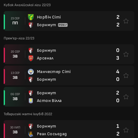
Кубок Англійської ліги 22/23
2
Норвіч Сіті
23 СЕР
ПП
2
Борнмут
Прем'єр-ліга 22/23
0
Борнмут
20 СЕР
ЗВ
3
Арсенал
4
Манчестер Сіті
13 СЕР
ЗВ
0
Борнмут
2
Борнмут
06 СЕР
ЗВ
0
Астон Вілла
Товариські матчі клубів 2022
1
Борнмут
30 ЛИП
ЗВ
2
Реал Сосьєдад