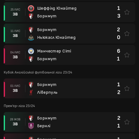
1
Шеффілд Юнайтед
25 ЛИС
ЗВ
3
Борнмут
2
Борнмут
11 ЛИС
ЗВ
0
Ньюкасл Юнайтед
6
Манчестер Сіті
04 ЛИС
ЗВ
1
Борнмут
Кубок Англійської футбольної ліги 23/24
1
Борнмут
01 ЛИС
ЗВ
2
Ліверпуль
Прем'єр-ліга 23/24
2
Борнмут
28 ЖОВ
ЗВ
1
Бернлі