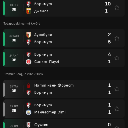
10
Борнмут
04 СЕР
ЗВ
1
Дженоа
Товариські матчі клубів
2
Аугсбург
30 ЛИП
ЗВ
5
Борнмут
4
Борнмут
24 ЛИП
ЗВ
1
Санкт-Паулі
Premier League 2025/2026
1
Ноттінгем Форест
24 ТРА
ЗВ
1
Борнмут
1
Борнмут
19 ТРА
ЗВ
1
Манчестер Сіті
0
Фулгем
09 ТРА