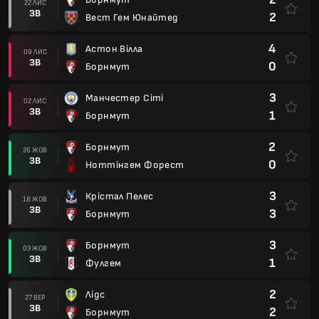
22 ЛИС
ЗВ
2
Вест Гем Юнайтед
4
Астон Вілла
09 ЛИС
ЗВ
0
Борнмут
3
Манчестер Сіті
02 ЛИС
ЗВ
1
Борнмут
2
Борнмут
26 ЖОВ
ЗВ
0
Ноттінгем Форест
3
Крістал Пелес
18 ЖОВ
ЗВ
3
Борнмут
3
Борнмут
03 ЖОВ
ЗВ
1
Фулгем
2
Лідс
27 ВЕР
ЗВ
2
Борнмут