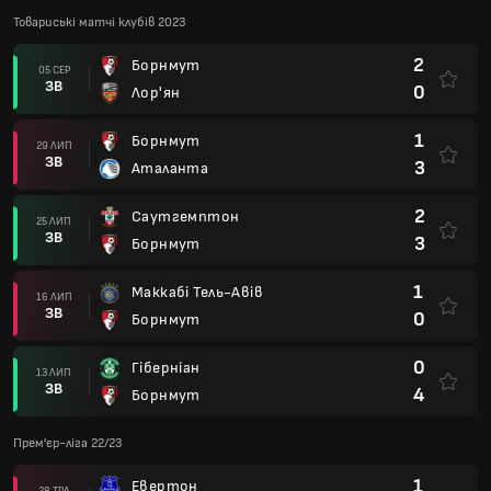
Товариські матчі клубів 2023
2
Борнмут
05 СЕР
ЗВ
0
Лор'ян
1
Борнмут
29 ЛИП
ЗВ
3
Аталанта
2
Саутгемптон
25 ЛИП
ЗВ
3
Борнмут
1
Маккабі Тель-Авів
16 ЛИП
ЗВ
0
Борнмут
0
Гіберніан
13 ЛИП
ЗВ
4
Борнмут
Прем'єр-ліга 22/23
1
Евертон
28 ТРА