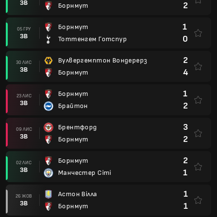
ЗВ
2
Борнмут
1
Борнмут
05 ГРУ
ЗВ
0
Тоттенгем Готспур
2
Вулвергемптон Вондерерз
30 ЛИС
ЗВ
4
Борнмут
1
Борнмут
23 ЛИС
ЗВ
2
Брайтон
3
Брентфорд
09 ЛИС
ЗВ
2
Борнмут
2
Борнмут
02 ЛИС
ЗВ
1
Манчестер Сіті
1
Астон Вілла
26 ЖОВ
ЗВ
1
Борнмут