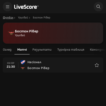
Футбол
Уругвай
Бостон Рівер
Бостон Рівер
Уругвай
Огляд
Матчі
Результати
Турнірна таблиця
Командний
Насіонал
09 СЕР
21:30
Бостон Рівер
Улюбле