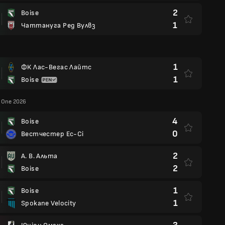
2
Boise
1
Чаттануга Ред Вулвз
1
ФК Лас-Вегас Лайтс
1
Boise
 One 2026
4
Boise
0
Вестчестер Ес-Сі
2
А. В. Альта
2
Boise
1
Boise
1
Spokane Velocity