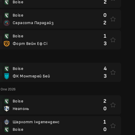
2
Boise
0
Boise
2
Сарасота Парадайз
1
Boise
3
Форт Вейн Еф Сі
4
Boise
3
ФК Монтерей Бей
 One 2026
2
Boise
0
Неаполь
1
Шарлотт Індепенденс
0
Boise