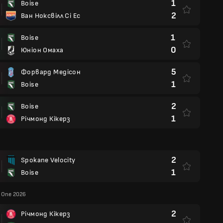
1
Boise
2
Ван Ноксвілл Сі Ес
1
Boise
0
Юніон Омаха
5
Форвард Медісон
1
Boise
2
Boise
1
Річмонд Кікерз
2
Spokane Velocity
1
Boise
 One 2026
2
Річмонд Кікерз