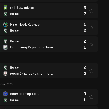
3
Грінвілл Тріумф
2
Boise
1
Нью-Йорк Космос
2
Boise
2
Boise
1
Портленд Хартс оф Пайн
2
Boise
0
Республіка Сакраменто ФК
 One 2026
0
Вестчестер Ес-Сі
1
Boise