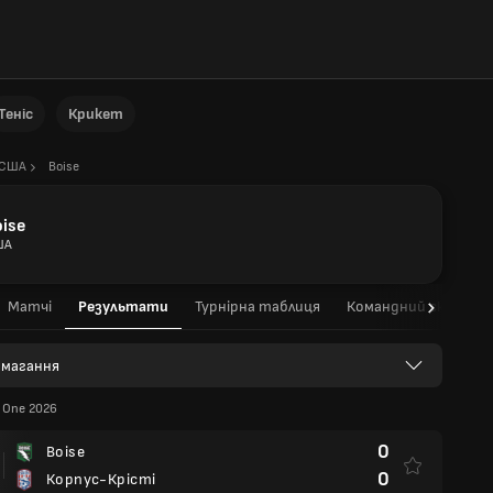
Теніс
Крикет
США
Boise
oise
ША
Матчі
Результати
Турнірна таблиця
Командний склад
 змагання
 One 2026
0
Boise
0
Корпус-Крісті