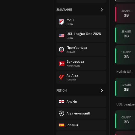
ЗМАГАННЯ
29 ЛИП
ЗВ
МЛС
США
25 ЛИП
USL League One 2026
ЗВ
США
Прем'єр-ліга
Англія
18 ЛИП
ЗВ
Бундесліга
Німеччина
Кубок USL
Ла Ліга
Іспанія
12 ЛИП
ЗВ
РЕГІОН
Англія
USL League
Ліга чемпіонів
05 ЛИП
ЗВ
Іспанія