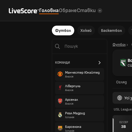
Головна
Обране
Ставки
Футбол
Хокей
Баскетбол
Футбол
B
КОМАНДИ
С
Манчестер Юнайтед
Англія
Огляд
Ліверпуль
Англія
Усі
Арсенал
Англія
USL League
Реал Мадрид
Іспанія
02 СЕР
ЗВ
Барселона
Іспанія