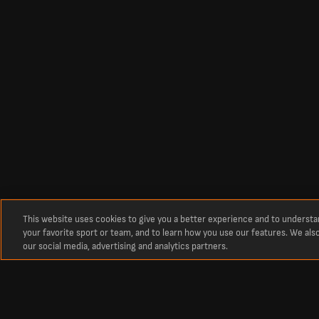
This website uses cookies to give you a better experience and to underst
your favorite sport or team, and to learn how you use our features. We als
our social media, advertising and analytics partners.
Про нас
Останні футбольні рахунки, результати та розклад матчів на Live