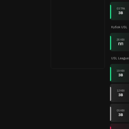
03 ТРА
ЗВ
Кубок USL
26 КВІ
ПП
USL League
19 КВІ
ЗВ
12 КВІ
ЗВ
05 КВІ
ЗВ