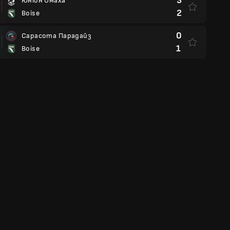
3
Юніон Омаха
2
Boise
0
Сарасота Парадайз
1
Boise