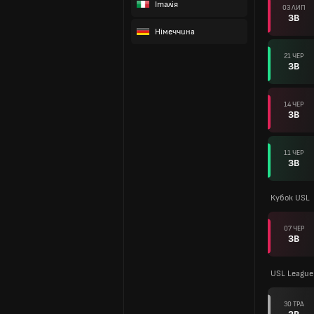
Італія
03 ЛИП
ЗВ
Німеччина
21 ЧЕР
ЗВ
14 ЧЕР
ЗВ
11 ЧЕР
ЗВ
Кубок USL
07 ЧЕР
ЗВ
USL League
30 ТРА