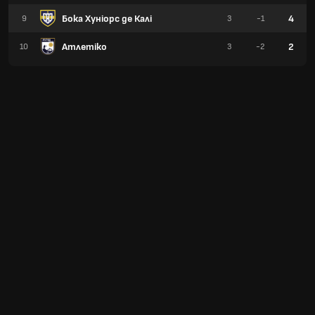
Бока Хуніорс де Калі
4
9
3
-1
Атлетіко
2
10
3
-2