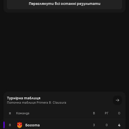
Переглянути всі останні результати
Турнірна таблиця
Поточна таблиця Primera B: Clausura
#
Команда
В
РГ
О
Богота
4
8
3
0