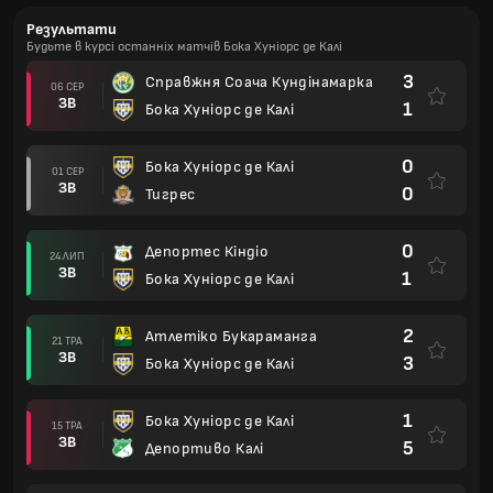
Результати
Будьте в курсі останніх матчів Бока Хуніорс де Калі
3
Справжня Соача Кундінамарка
06 СЕР
ЗВ
1
Бока Хуніорс де Калі
0
Бока Хуніорс де Калі
01 СЕР
ЗВ
0
Тигрес
0
Депортес Кіндіо
24 ЛИП
ЗВ
1
Бока Хуніорс де Калі
2
Атлетіко Букараманга
21 ТРА
ЗВ
3
Бока Хуніорс де Калі
1
Бока Хуніорс де Калі
15 ТРА
ЗВ
5
Депортиво Калі