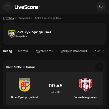
Футбол
Колумбія
Бока Хуніорс де Калі
Бока Хуніорс де Калі
Колумбія
Огляд
Матчі
Результати
Турнірна таблиця
Командний
Найближчий матч
00:45
12 Сер
Бока Хуніорс де Калі
Уніон Магдалена