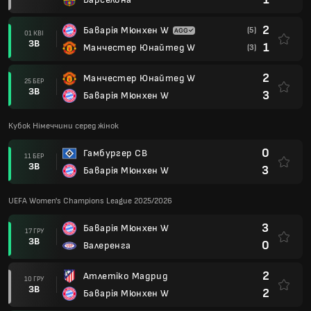
2
Баварія Мюнхен W
(5)
01 КВІ
ЗВ
1
Манчестер Юнайтед W
(3)
2
Манчестер Юнайтед W
25 БЕР
ЗВ
3
Баварія Мюнхен W
Кубок Німеччини серед жінок
0
Гамбургер СВ
11 БЕР
ЗВ
3
Баварія Мюнхен W
UEFA Women's Champions League 2025/2026
3
Баварія Мюнхен W
17 ГРУ
ЗВ
0
Валеренга
2
Атлетіко Мадрид
10 ГРУ
ЗВ
2
Баварія Мюнхен W