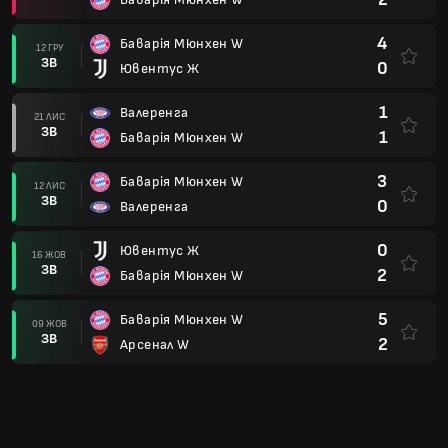
4
Баварія Мюнхен W
12 ГРУ
ЗВ
0
Ювентус Ж
1
Валеренга
21 ЛИС
ЗВ
1
Баварія Мюнхен W
3
Баварія Мюнхен W
12 ЛИС
ЗВ
0
Валеренга
0
Ювентус Ж
16 ЖОВ
ЗВ
2
Баварія Мюнхен W
5
Баварія Мюнхен W
09 ЖОВ
ЗВ
2
Арсенал W