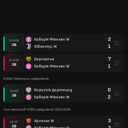
2
Баварія Мюнхен W
16 ЖОВ
ЗВ
1
Ювентус Ж
7
Барселона
07 ЖОВ
ЗВ
1
Баварія Мюнхен W
Кубок Німеччини серед жінок
0
Боруссія Дортмунд
29 ВЕР
ЗВ
2
Баварія Мюнхен W
Ліга чемпіонів УЄФА серед жінок 2024/2025
3
Арсенал W
18 ГРУ
ЗВ
2
Баварія Мюнхен W