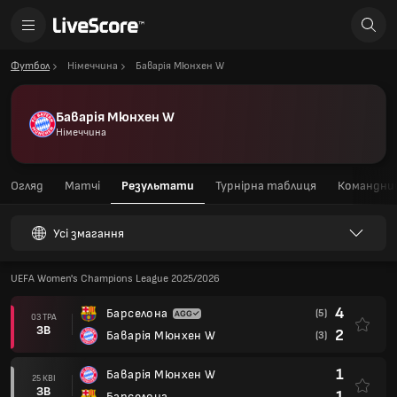
Футбол
Німеччина
Баварія Мюнхен W
Баварія Мюнхен W
Німеччина
Огляд
Матчі
Результати
Турнірна таблиця
Командний
Усі змагання
UEFA Women's Champions League 2025/2026
4
Барселона
(5)
03 ТРА
ЗВ
2
Баварія Мюнхен W
(3)
1
Баварія Мюнхен W
25 КВІ
ЗВ
1
Барселона