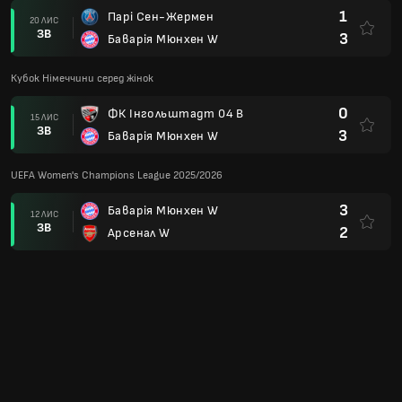
1
Парі Сен-Жермен
20 ЛИС
ЗВ
3
Баварія Мюнхен W
Кубок Німеччини серед жінок
0
ФК Інгольштадт 04 В
15 ЛИС
ЗВ
3
Баварія Мюнхен W
UEFA Women's Champions League 2025/2026
3
Баварія Мюнхен W
12 ЛИС
ЗВ
2
Арсенал W