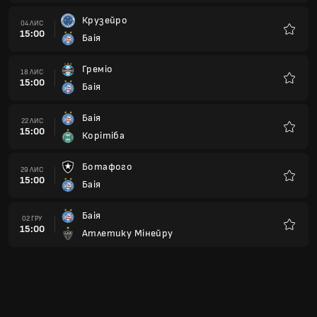
Крузейро
04 ЛИС
15:00
Баія
Улюбле
Греміо
18 ЛИС
15:00
Баія
Улюбле
Баія
22 ЛИС
15:00
Корітіба
Улюбле
Ботафого
29 ЛИС
15:00
Баія
Улюбле
Баія
02 ГРУ
15:00
Атлетику Мінейру
Улюбле