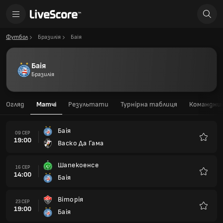
Футбол
Бразилія
Баія
Баія
Бразилія
Огляд
Матчі
Результати
Турнірна таблиця
Командний
Баія
09 СЕР
19:00
Васко Да Гама
Улюбле
Шапекоенсе
16 СЕР
14:00
Баія
Улюбле
Віторія
23 СЕР
19:00
Баія
Улюбле