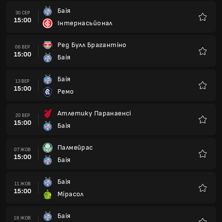
Баія
30 СЕР
15:00
Інтернасьйонал
Улюбле
Ред Булл Брагантіно
06 ВЕР
15:00
Баія
Улюбле
Баія
13 ВЕР
15:00
Ремо
Улюбле
Атлетику Паранаенсі
20 ВЕР
15:00
Баія
Улюбле
Палмейрас
07 ЖОВ
15:00
Баія
Улюбле
Баія
11 ЖОВ
15:00
Мірасол
Улюбле
Баія
18 ЖОВ