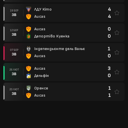
4
ЛДУ Кіто
19 БЕР
ЗВ
4
Aucas
0
Aucas
12 БЕР
ЗВ
0
Депортіво Куенка
1
Індепендьєнте дель Вальє
07 БЕР
ЗВ
0
Aucas
3
Aucas
26 ЛЮТ
ЗВ
0
Дельфін
1
Оренсе
20 ЛЮТ
ЗВ
1
Aucas