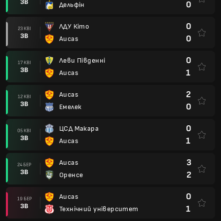
ЗВ
0
Дельфін
0
ЛДУ Кіто
23 КВІ
ЗВ
0
Aucas
0
Леви Південні
17 КВІ
ЗВ
1
Aucas
2
Aucas
12 КВІ
ЗВ
0
Емелек
0
ЦСД Макара
05 КВІ
ЗВ
1
Aucas
3
Aucas
24 БЕР
ЗВ
2
Оренсе
0
Aucas
19 БЕР
ЗВ
1
Технічний університет