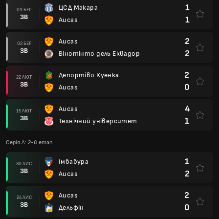
1
ЦСД Макара
09 БЕР
ЗВ
1
Aucas
2
Aucas
02 БЕР
ЗВ
2
Вінотінто дель Еквадор
2
Депортіво Куенка
22 ЛЮТ
ЗВ
0
Aucas
4
Aucas
15 ЛЮТ
ЗВ
1
Технічний університет
Серія А: 2-й етап
1
Імбабура
30 ЛИС
ЗВ
2
Aucas
2
Aucas
24 ЛИС
ЗВ
0
Дельфін