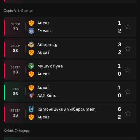
Серія А: 1-й етап
1
Aucas
31 СЕР
ЗВ
2
Емелек
3
Лібертад
23 СЕР
ЗВ
2
Aucas
1
Мушук Руна
16 СЕР
ЗВ
0
Aucas
1
Aucas
09 СЕР
ЗВ
0
ЛДУ Кіто
6
Католицький університет
03 СЕР
ЗВ
2
Aucas
Кубок Еквадору