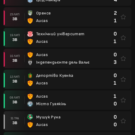
2
Оренсе
23 ЛИП
ЗВ
1
Aucas
0
Технічний університет
19 ЛИП
ЗВ
1
Aucas
0
Aucas
16 ЛИП
ЗВ
3
Індепендьєнте дель Вальє
0
Депортіво Куенка
12 ЛИП
ЗВ
1
Aucas
1
Aucas
08 ЛИП
ЗВ
0
Місто Гуаякіль
0
Мушук Руна
31 ТРА
ЗВ
0
Aucas