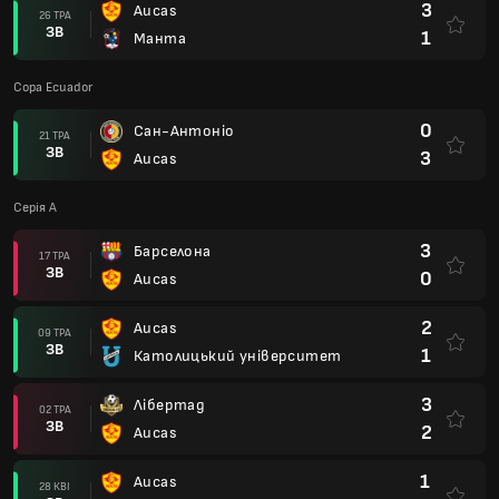
3
Aucas
26 ТРА
ЗВ
1
Манта
Copa Ecuador
0
Сан-Антоніо
21 ТРА
ЗВ
3
Aucas
Серія А
3
Барселона
17 ТРА
ЗВ
0
Aucas
2
Aucas
09 ТРА
ЗВ
1
Католицький університет
3
Лібертад
02 ТРА
ЗВ
2
Aucas
1
Aucas
28 КВІ