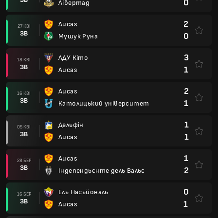
0
Лібертад
2
Aucas
27 КВІ
ЗВ
0
Мушук Руна
3
ЛДУ Кіто
18 КВІ
ЗВ
1
Aucas
2
Aucas
16 КВІ
ЗВ
1
Католицький університет
1
Дельфін
05 КВІ
ЗВ
1
Aucas
1
Aucas
28 БЕР
ЗВ
2
Індепендьєнте дель Вальє
0
Ель Насьйональ
16 БЕР
ЗВ
1
Aucas