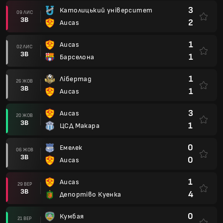
3
Католицький університет
09 ЛИС
ЗВ
2
Aucas
1
Aucas
02 ЛИС
ЗВ
1
Барселона
1
Лібертад
26 ЖОВ
ЗВ
1
Aucas
3
Aucas
20 ЖОВ
ЗВ
1
ЦСД Макара
0
Емелек
06 ЖОВ
ЗВ
0
Aucas
1
Aucas
29 ВЕР
ЗВ
4
Депортіво Куенка
0
Кумбая
21 ВЕР