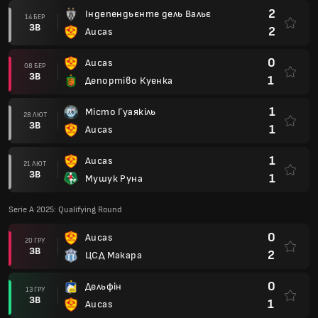
2
Індепендьєнте дель Вальє
14 БЕР
ЗВ
2
Aucas
0
Aucas
08 БЕР
ЗВ
1
Депортіво Куенка
1
Місто Гуаякіль
28 ЛЮТ
ЗВ
1
Aucas
1
Aucas
21 ЛЮТ
ЗВ
1
Мушук Руна
Serie A 2025: Qualifying Round
0
Aucas
20 ГРУ
ЗВ
2
ЦСД Макара
0
Дельфін
13 ГРУ
ЗВ
1
Aucas