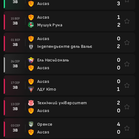
ЗВ
3
Aucas
1
Aucas
15 ВЕР
ЗВ
2
Мушук Руна
0
Aucas
01 ВЕР
ЗВ
2
Індепендьєнте дель Вальє
0
Ель Насьйональ
24 СЕР
ЗВ
0
Aucas
0
Aucas
17 СЕР
ЗВ
1
ЛДУ Кіто
2
Технічний університет
13 СЕР
ЗВ
0
Aucas
4
Оренсе
03 СЕР
ЗВ
0
Aucas