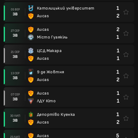
1
Католицький університет
05 ВЕР
ЗВ
2
Aucas
2
Aucas
27 СЕР
ЗВ
1
Місто Гуаякіль
1
ЦСД Макара
21 СЕР
ЗВ
1
Aucas
1
9 де Жовтня
13 СЕР
ЗВ
2
Aucas
1
Aucas
07 СЕР
ЗВ
1
ЛДУ Кіто
1
Депортіво Куенка
30 ЛИП
ЗВ
2
Aucas
5
Aucas
23 ЛИП