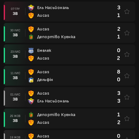
3
Ель Насьйональ
07 ГРУ
ЗВ
1
Aucas
2
Aucas
30 ЛИС
ЗВ
1
Депортіво Куенка
0
Емелек
23 ЛИС
ЗВ
2
Aucas
8
Aucas
11 ЛИС
ЗВ
0
Дельфін
3
Aucas
01 ЛИС
ЗВ
3
Ель Насьйональ
1
Депортіво Куенка
26 ЖОВ
ЗВ
2
Aucas
0
Aucas
19 ЖОВ