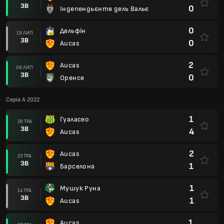
ЗВ
0
Індепендьєнте дель Вальє
0
Дельфін
19 ЛИП
ЗВ
0
Aucas
2
Aucas
09 ЛИП
ЗВ
0
Оренсе
Серія А 2022
1
Гуаласео
28 ТРА
ЗВ
4
Aucas
2
Aucas
23 ТРА
ЗВ
1
Барселона
1
Мушук Руна
14 ТРА
ЗВ
1
Aucas
1
Aucas