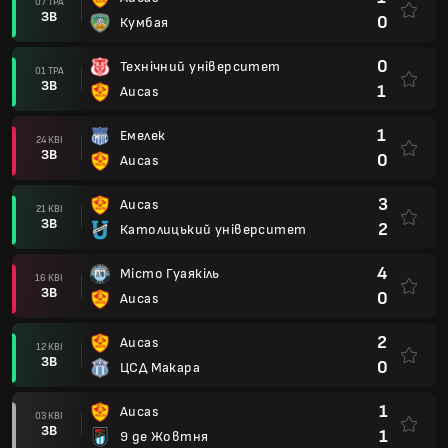
07 ТРА
ЗВ
0
Кумбая
0
Технічний університет
01 ТРА
ЗВ
1
Aucas
1
Емелек
24 КВІ
ЗВ
0
Aucas
3
Aucas
21 КВІ
ЗВ
2
Католицький університет
4
Місто Гуаякіль
16 КВІ
ЗВ
0
Aucas
2
Aucas
12 КВІ
ЗВ
0
ЦСД Макара
1
Aucas
03 КВІ
ЗВ
1
9 де Жовтня