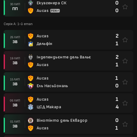
0
Екуагенера СК
30 ЛИП
ПП
0
Aucas
Серія А: 1-й етап
2
Aucas
26 ЛИП
ЗВ
1
Дельфін
2
Індепендьєнте дель Вальє
19 ЛИП
ЗВ
1
Aucas
1
Aucas
15 ЛИП
ЗВ
0
Ель Насьйональ
1
Aucas
06 ЛИП
ЗВ
4
ЦСД Макара
0
Вінотінто дель Еквадор
01 ЛИП
ЗВ
1
Aucas