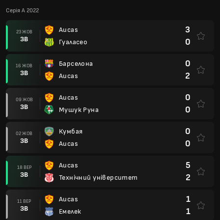
Серія А 2022
3
Aucas
23 ЖОВ
ЗВ
0
Гуаласео
0
Барселона
16 ЖОВ
ЗВ
2
Aucas
0
Aucas
09 ЖОВ
ЗВ
0
Мушук Руна
0
Кумбая
02 ЖОВ
ЗВ
0
Aucas
5
Aucas
18 ВЕР
ЗВ
2
Технічний університет
1
Aucas
11 ВЕР
ЗВ
1
Емелек