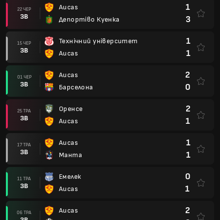
1
Aucas
22 ЧЕР
ЗВ
3
Депортіво Куенка
1
Технічний університет
15 ЧЕР
ЗВ
1
Aucas
2
Aucas
01 ЧЕР
ЗВ
0
Барселона
2
Оренсе
25 ТРА
ЗВ
1
Aucas
1
Aucas
17 ТРА
ЗВ
1
Манта
0
Емелек
11 ТРА
ЗВ
1
Aucas
2
Aucas
06 ТРА
ЗВ