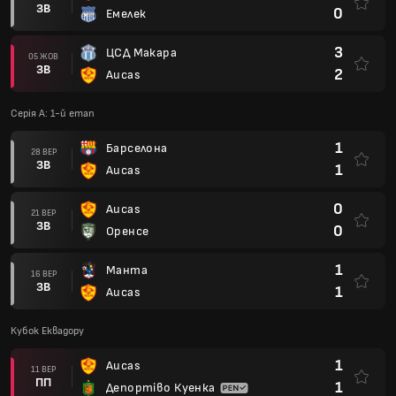
ЗВ
0
Емелек
3
ЦСД Макара
05 ЖОВ
ЗВ
2
Aucas
Серія А: 1-й етап
1
Барселона
28 ВЕР
ЗВ
1
Aucas
0
Aucas
21 ВЕР
ЗВ
0
Оренсе
1
Манта
16 ВЕР
ЗВ
1
Aucas
Кубок Еквадору
1
Aucas
11 ВЕР
ПП
1
Депортіво Куенка