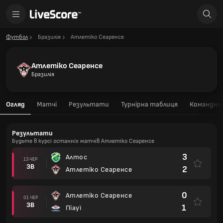
Футбол
Бразилія
Атлетіко Сеаренсе
Атлетіко Сеаренсе
Бразилія
Огляд
Матчі
Результати
Турнірна таблиця
Командний
Результати
Будьте в курсі останніх матчів Атлетіко Сеаренсе
3
Алтос
13 ЧЕР
ЗВ
2
Атлетіко Сеаренсе
0
Атлетіко Сеаренсе
01 ЧЕР
ЗВ
1
Піауї