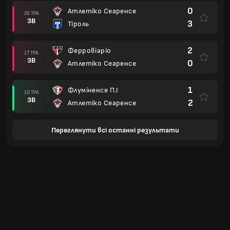
0
Атлетіко Сеаренсе
26 ТРА
ЗВ
3
Тіроль
2
Ферровіаріо
17 ТРА
ЗВ
0
Атлетіко Сеаренсе
1
Флуміненсе П.І
10 ТРА
ЗВ
2
Атлетіко Сеаренсе
Переглянути всі останні результати