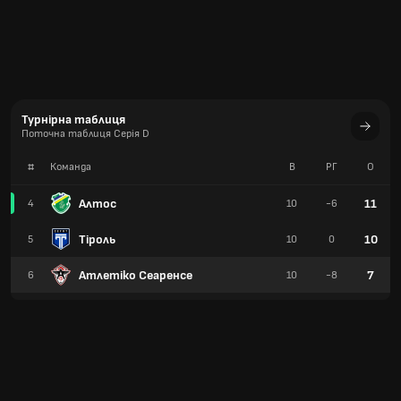
Турнірна таблиця
Поточна таблиця Серія D
#
Команда
В
РГ
О
Алтос
11
4
10
-6
Тіроль
10
5
10
0
Атлетіко Сеаренсе
7
6
10
-8