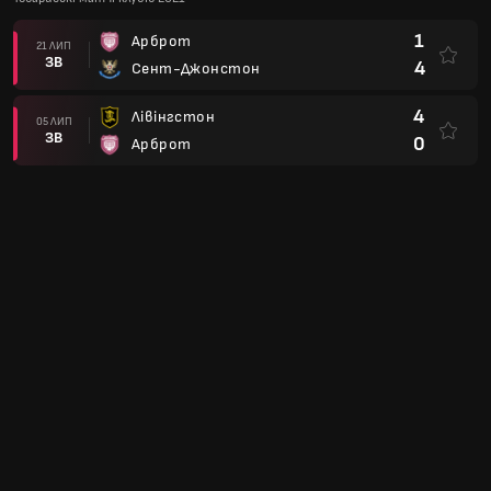
1
Арброт
21 ЛИП
ЗВ
4
Сент-Джонстон
4
Лівінгстон
05 ЛИП
ЗВ
0
Арброт