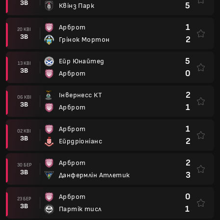
ЗВ
5
Квінз Парк
1
Арброт
20 КВІ
ЗВ
2
Грінок Мортон
5
Ейр Юнайтед
13 КВІ
ЗВ
0
Арброт
2
Інвернесс КТ
06 КВІ
ЗВ
1
Арброт
1
Арброт
02 КВІ
ЗВ
2
Ейрдріоніанс
2
Арброт
30 БЕР
ЗВ
3
Данфермлін Атлетик
0
Арброт
23 БЕР
ЗВ
1
Партік тисл