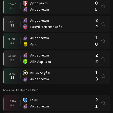
0
Дордрехт
12 ЛИП
ЗВ
5
Андерлехт
2
Андерлехт
12 ЛИП
ЗВ
2
Ракув Ченстохова
1
Андерлехт
05 ЛИП
ЗВ
0
Аріс
2
Андерлехт
02 ЛИП
ЗВ
2
АЕК Ларнака
1
КВСК Лауве
28 ЧЕР
ЗВ
3
Андерлехт
Бельгійська Про Ліга 24/25
2
Генк
25 ТРА
ЗВ
1
Андерлехт