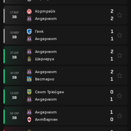
2
Кортрейк
17 ВЕР
ЗВ
2
Андерлехт
1
Генк
03 ВЕР
ЗВ
1
Андерлехт
2
Андерлехт
27 СЕР
ЗВ
1
Шарлеруа
2
Андерлехт
20 СЕР
ЗВ
1
Вестерло
0
Сент Трюйден
13 СЕР
ЗВ
1
Андерлехт
1
Андерлехт
06 СЕР
ЗВ
0
Антверпен