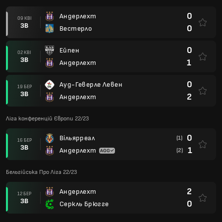
0
Андерлехт
09 КВІ
ЗВ
0
Вестерло
0
Ейпен
02 КВІ
ЗВ
1
Андерлехт
0
Ауд-Геверле Левен
19 БЕР
ЗВ
2
Андерлехт
Ліга конференцій Європи 22/23
0
Вільярреал
(1)
16 БЕР
ЗВ
1
Андерлехт
(2)
Бельгійська Про Ліга 22/23
2
Андерлехт
12 БЕР
ЗВ
0
Серкль Брюгге