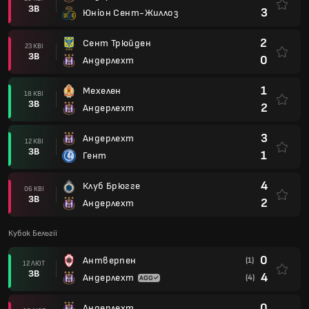
ЗВ
3
Юніон Сент-Жиллоз
2
Сент Трюйден
23 КВІ
ЗВ
0
Андерлехт
1
Мехелен
18 КВІ
ЗВ
2
Андерлехт
3
Андерлехт
12 КВІ
ЗВ
1
Гент
4
Клуб Брюгге
06 КВІ
ЗВ
2
Андерлехт
Кубок Бельгії
0
Антверпен
(1)
12 ЛЮТ
ЗВ
4
Андерлехт
(4)
0
Андерлехт