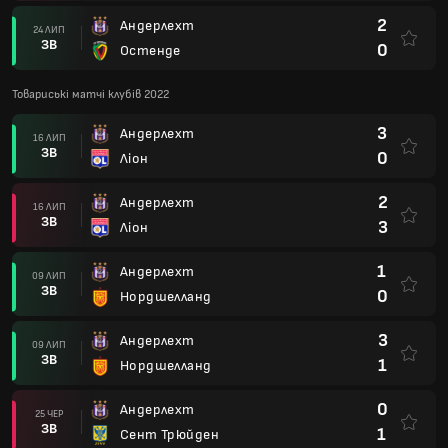
2
Андерлехт
24 ЛИП
ЗВ
0
Остенде
Товариські матчі клубів 2022
3
Андерлехт
16 ЛИП
ЗВ
0
Ліон
2
Андерлехт
16 ЛИП
ЗВ
3
Ліон
1
Андерлехт
09 ЛИП
ЗВ
0
Нордшелланд
3
Андерлехт
09 ЛИП
ЗВ
1
Нордшелланд
0
Андерлехт
25 ЧЕР
ЗВ
1
Сент Трюйден