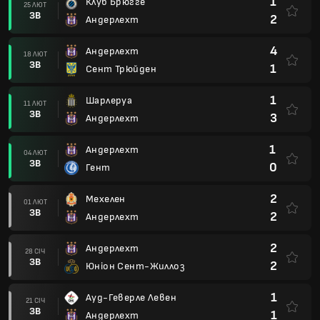
1
Клуб Брюгге
25 ЛЮТ
ЗВ
2
Андерлехт
4
Андерлехт
18 ЛЮТ
ЗВ
1
Сент Трюйден
1
Шарлеруа
11 ЛЮТ
ЗВ
3
Андерлехт
1
Андерлехт
04 ЛЮТ
ЗВ
0
Гент
2
Мехелен
01 ЛЮТ
ЗВ
2
Андерлехт
2
Андерлехт
28 СІЧ
ЗВ
2
Юніон Сент-Жиллоз
1
Ауд-Геверле Левен
21 СІЧ
ЗВ
1
Андерлехт