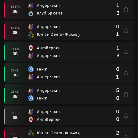
1
Андерлехт
18 ТРА
ЗВ
3
Клуб Брюгге
0
Андерлехт
10 ТРА
ЗВ
1
Юніон Сент-Жиллоз
1
Антверпен
01 ТРА
ЗВ
3
Андерлехт
0
Гент
27 КВІ
ЗВ
1
Андерлехт
5
Андерлехт
23 КВІ
ЗВ
0
Гент
0
Андерлехт
20 КВІ
ЗВ
0
Антверпен
2
Юніон Сент-Жиллоз
12 КВІ