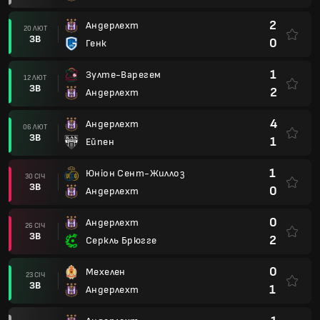
2
Андерлехт
20 ЛЮТ
ЗВ
0
Генк
1
Зулте-Варегем
12 ЛЮТ
ЗВ
2
Андерлехт
4
Андерлехт
06 ЛЮТ
ЗВ
1
Ейпен
1
Юніон Сент-Жиллоз
30 СІЧ
ЗВ
0
Андерлехт
0
Андерлехт
26 СІЧ
ЗВ
2
Серкль Брюгге
0
Мехелен
23 СІЧ
ЗВ
1
Андерлехт