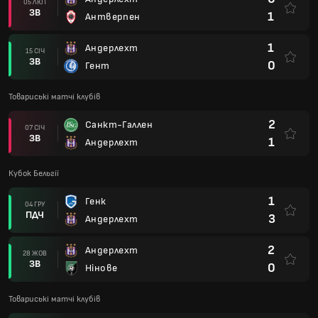
05 ЛЮТ
ЗВ
1
Антверпен
1
Андерлехт
15 СІЧ
ЗВ
0
Гент
Товариські матчі клубів
2
Санкт-Галлен
07 СІЧ
ЗВ
1
Андерлехт
Кубок Бельгії
1
Генк
04 ГРУ
ПДЧ
3
Андерлехт
2
Андерлехт
28 ЖОВ
ЗВ
0
Нінове
Товариські матчі клубів