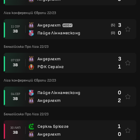
Ліга конференцій Європи 22/23
3
Андерлехт
(5)
11 СЕР
ЗВ
0
Пайде Ліннамесконд
(0)
Бельгійська Про Ліга 22/23
3
Андерлехт
07 СЕР
ЗВ
1
РФК Сераінг
Ліга конференцій Європи 22/23
0
Пайде Ліннамесконд
04 СЕР
ЗВ
2
Андерлехт
Бельгійська Про Ліга 22/23
1
Серкль Брюгге
30 ЛИП
ЗВ
0
Андерлехт