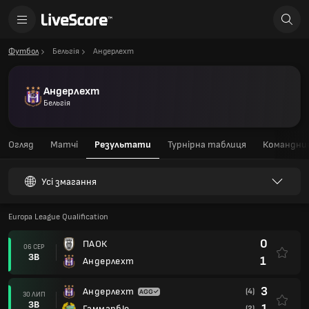
Футбол
Бельгія
Андерлехт
Андерлехт
Бельгія
Огляд
Матчі
Результати
Турнірна таблиця
Командний
Усі змагання
Europa League Qualification
0
ПАОК
06 СЕР
ЗВ
1
Андерлехт
3
Андерлехт
(4)
30 ЛИП
ЗВ
1
Гаммарбю
(2)