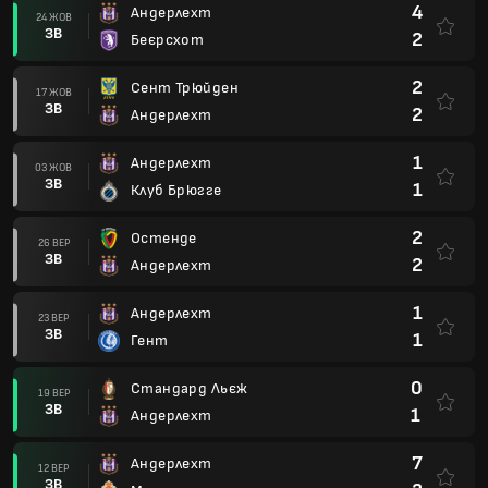
4
Андерлехт
24 ЖОВ
ЗВ
2
Беєрсхот
2
Сент Трюйден
17 ЖОВ
ЗВ
2
Андерлехт
1
Андерлехт
03 ЖОВ
ЗВ
1
Клуб Брюгге
2
Остенде
26 ВЕР
ЗВ
2
Андерлехт
1
Андерлехт
23 ВЕР
ЗВ
1
Гент
0
Стандард Льєж
19 ВЕР
ЗВ
1
Андерлехт
7
Андерлехт
12 ВЕР
ЗВ