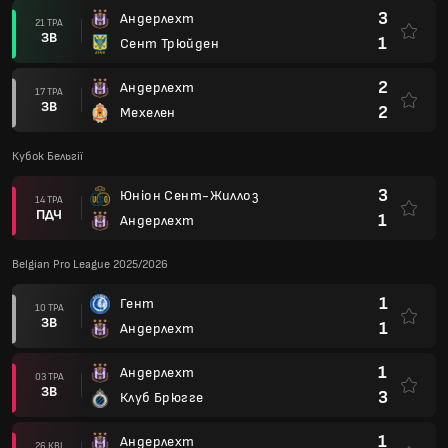
3
Андерлехт
21 ТРА
ЗВ
1
Сент Трюйден
2
Андерлехт
17 ТРА
ЗВ
2
Мехелен
Кубок Бельгії
3
Юніон Сент-Жиллоз
14 ТРА
ПДЧ
1
Андерлехт
Belgian Pro League 2025/2026
1
Гент
10 ТРА
ЗВ
1
Андерлехт
1
Андерлехт
03 ТРА
ЗВ
3
Клуб Брюгге
1
Андерлехт
26 КВІ