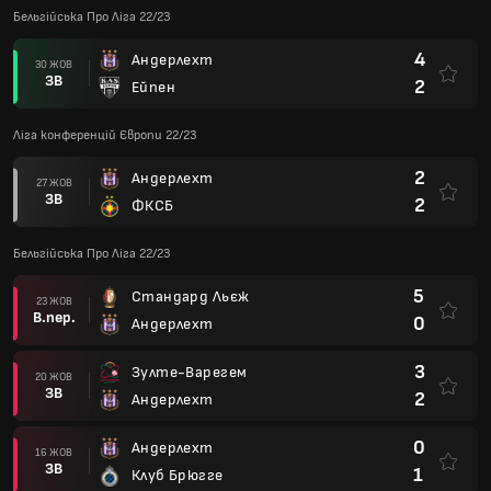
Бельгійська Про Ліга 22/23
4
Андерлехт
30 ЖОВ
ЗВ
2
Ейпен
Ліга конференцій Європи 22/23
2
Андерлехт
27 ЖОВ
ЗВ
2
ФКСБ
Бельгійська Про Ліга 22/23
5
Стандард Льєж
23 ЖОВ
В.пер.
0
Андерлехт
3
Зулте-Варегем
20 ЖОВ
ЗВ
2
Андерлехт
0
Андерлехт
16 ЖОВ
ЗВ
1
Клуб Брюгге