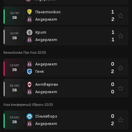
1
Панетолікос
06 ГРУ
ЗВ
2
Андерлехт
1
Крит
03 ГРУ
ЗВ
1
Андерлехт
Бельгійська Про Ліга 22/23
0
Андерлехт
13 ЛИС
ЗВ
2
Генк
0
Антверпен
06 ЛИС
ЗВ
0
Андерлехт
Ліга конференцій Європи 22/23
0
Сількеборг
03 ЛИС
ЗВ
2
Андерлехт