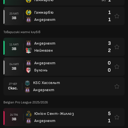
1
Гаммарбю
23 ЛИП
ЗВ
1
Андерлехт
Товариські матчі клубів
3
Андерлехт
11 ЛИП
ЗВ
2
Неймеген
0
Андерлехт
04 ЛИП
ЗВ
0
Булонь
KSC Хассельт
27 ЧЕР
Скас.
Андерлехт
Belgian Pro League 2025/2026
5
Юніон Сент-Жиллоз
24 ТРА
ЗВ
1
Андерлехт