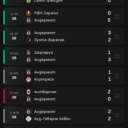
0
Сент Трюйден
0
РФК Сераінг
11 ГРУ
ЗВ
5
Андерлехт
3
Андерлехт
05 ГРУ
ЗВ
2
Зулте-Варегем
1
Шарлеруа
27 ЛИС
ЗВ
3
Андерлехт
1
Андерлехт
21 ЛИС
ЗВ
1
Кортрейк
2
Антверпен
07 ЛИС
ЗВ
0
Андерлехт
2
Андерлехт
31 ЖОВ
ЗВ
2
Ауд-Геверле Левен