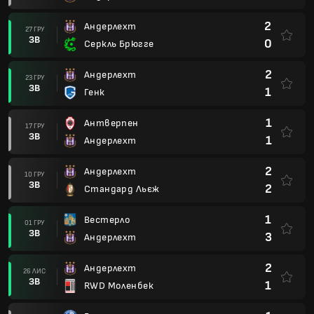
2
Андерлехт
27 ГРУ
ЗВ
0
Серкль Брюгге
2
Андерлехт
23 ГРУ
ЗВ
1
Генк
1
Антверпен
17 ГРУ
ЗВ
1
Андерлехт
2
Андерлехт
10 ГРУ
ЗВ
2
Стандард Льєж
1
Вестерло
01 ГРУ
ЗВ
3
Андерлехт
2
Андерлехт
26 ЛИС
ЗВ
1
RWD Моленбек