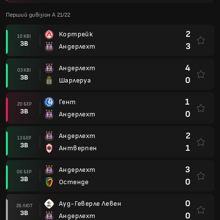
Перший дивізіон А 21/22
2
Кортрейк
10 КВІ
ЗВ
3
Андерлехт
4
Андерлехт
03 КВІ
ЗВ
0
Шарлеруа
1
Гент
20 БЕР
ЗВ
0
Андерлехт
2
Андерлехт
13 БЕР
ЗВ
1
Антверпен
3
Андерлехт
06 БЕР
ЗВ
0
Остенде
0
Ауд-Геверле Левен
26 ЛЮТ
ЗВ
0
Андерлехт