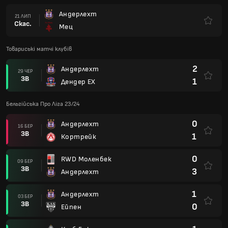
Андерлехт
21 ЛИП
Скас.
Мец
Товариські матчі клубів
2
Андерлехт
29 ЧЕР
ЗВ
1
Дендер ЕХ
Бельгійська Про Ліга 23/24
0
Андерлехт
16 БЕР
ЗВ
1
Кортрейк
0
RWD Моленбек
09 БЕР
ЗВ
3
Андерлехт
1
Андерлехт
03 БЕР
ЗВ
0
Ейпен