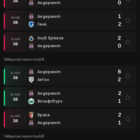
ЗВ
0
Андерлехт
1
Андерлехт
06 КВІ
ЗВ
2
Генк
2
Клуб Брюгге
30 БЕР
ЗВ
0
Андерлехт
Товариські матчі клубів
6
Андерлехт
21 ЛИП
ЗВ
2
Ам'єн
2
Андерлехт
20 ЛИП
ЗВ
1
Вольфсбург
2
Брага
14 ЛИП
ЗВ
1
Андерлехт
Товариські матчі клубів