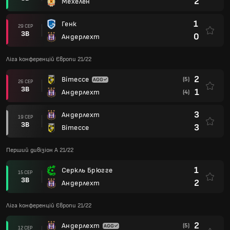
2
Мехелен
1
Генк
29 СЕР
ЗВ
0
Андерлехт
Ліга конференцій Європи 21/22
2
Вітессе
(5)
26 СЕР
ЗВ
1
Андерлехт
(4)
3
Андерлехт
19 СЕР
ЗВ
3
Вітессе
Перший дивізіон А 21/22
1
Серкль Брюгге
15 СЕР
ЗВ
2
Андерлехт
Ліга конференцій Європи 21/22
2
Андерлехт
(5)
12 СЕР