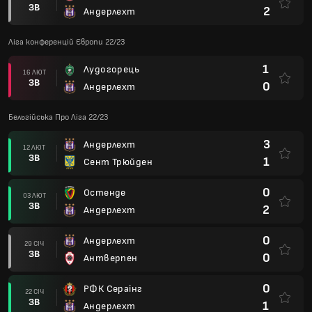
ЗВ
2
Андерлехт
Ліга конференцій Європи 22/23
1
Лудогорець
16 ЛЮТ
ЗВ
0
Андерлехт
Бельгійська Про Ліга 22/23
3
Андерлехт
12 ЛЮТ
ЗВ
1
Сент Трюйден
0
Остенде
03 ЛЮТ
ЗВ
2
Андерлехт
0
Андерлехт
29 СІЧ
ЗВ
0
Антверпен
0
РФК Сераінг
22 СІЧ
ЗВ
1
Андерлехт