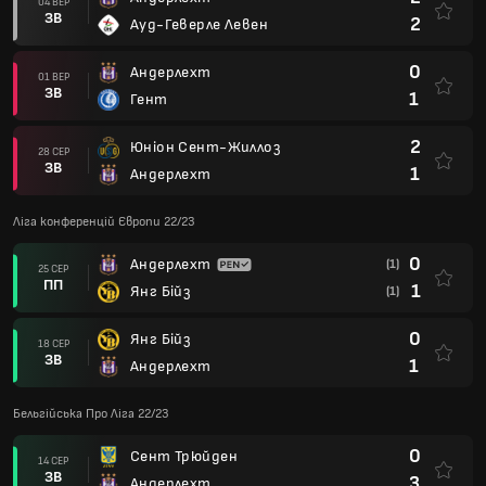
04 ВЕР
ЗВ
2
Ауд-Геверле Левен
0
Андерлехт
01 ВЕР
ЗВ
1
Гент
2
Юніон Сент-Жиллоз
28 СЕР
ЗВ
1
Андерлехт
Ліга конференцій Європи 22/23
0
Андерлехт
(1)
25 СЕР
ПП
1
Янг Бійз
(1)
0
Янг Бійз
18 СЕР
ЗВ
1
Андерлехт
Бельгійська Про Ліга 22/23
0
Сент Трюйден
14 СЕР
ЗВ
3
Андерлехт