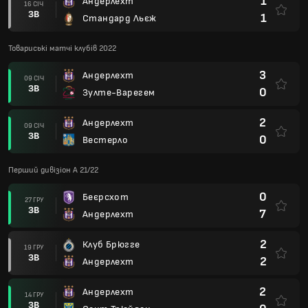
1
Андерлехт
16 СІЧ
ЗВ
1
Стандард Льєж
Товариські матчі клубів 2022
3
Андерлехт
09 СІЧ
ЗВ
0
Зулте-Варегем
2
Андерлехт
09 СІЧ
ЗВ
0
Вестерло
Перший дивізіон А 21/22
0
Беєрсхот
27 ГРУ
ЗВ
7
Андерлехт
2
Клуб Брюгге
19 ГРУ
ЗВ
2
Андерлехт
2
Андерлехт
14 ГРУ
ЗВ