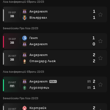
Ліга конференцій Європи 22/23
1
Андерлехт
09 БЕР
ЗВ
1
Вільярреал
Бельгійська Про Ліга 22/23
1
Гент
05 БЕР
ЗВ
0
Андерлехт
2
Андерлехт
26 ЛЮТ
ЗВ
2
Стандард Льєж
Ліга конференцій Європи 22/23
2
Андерлехт
(2)
23 ЛЮТ
ПП
1
Лудогорець
(2)
Бельгійська Про Ліга 22/23
2
Кортрейк
19 ЛЮТ