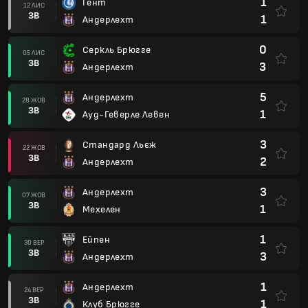
1
Гент
12 ЛИС
ЗВ
1
Андерлехт
0
Серкль Брюгге
05 ЛИС
ЗВ
3
Андерлехт
5
Андерлехт
28 ЖОВ
ЗВ
1
Ауд-Геверле Левен
3
Стандард Льєж
22 ЖОВ
ЗВ
2
Андерлехт
3
Андерлехт
07 ЖОВ
ЗВ
1
Мехелен
1
Ейпен
30 ВЕР
ЗВ
3
Андерлехт
1
Андерлехт
24 ВЕР
ЗВ
1
Клуб Брюгге