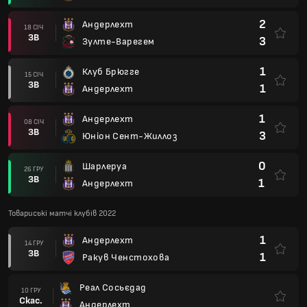
2
Андерлехт
18 СІЧ
ЗВ
3
Зулте-Варегем
1
Клуб Брюгге
15 СІЧ
ЗВ
1
Андерлехт
1
Андерлехт
08 СІЧ
ЗВ
3
Юніон Сент-Жиллоз
0
Шарлеруа
26 ГРУ
ЗВ
1
Андерлехт
Товариські матчі клубів 2022
1
Андерлехт
14 ГРУ
ЗВ
1
Ракув Ченстохова
Реал Сосьєдад
10 ГРУ
Скас.
Андерлехт