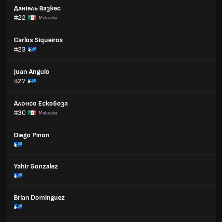
Даніель Вазкес
#22
Мексика
Carlos Siqueiros
#23
Juan Angulo
#27
Алонсо Ескобоза
#30
Мексика
Diego Pinon
Yahir Gonzalez
Brian Dominguez