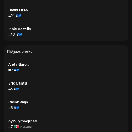
David Oteo
#21
Inaki Castillo
#22
Півзахисники
Andy Garcia
#2
Eric Cantu
#5
Cesar Vega
#6
Луїс Гутьєррес
#7
Мексика