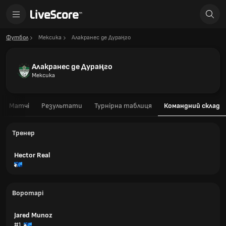
Футбол
Мексика
Алакранес де Дураңго
Алакранес де Дураңго
Мексика
Матчі
Результати
Турнірна таблиця
Командний склад
Тренер
Hector Real
Воротарі
Jared Munoz
#1