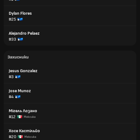
Dylan Flores
#25
Alejandro Pelaez
#33
Захисники
Jesus Gonzalez
#3
Jose Munoz
#4
Мігель Лозано
#12
Мексика
Хосе Кастільйо
#20
Мексика