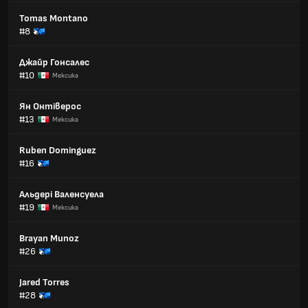
Tomas Montano
#8
Джайр Гонсалес
#10
Мексика
Ян Онтіверос
#13
Мексика
Ruben Dominguez
#16
Альдері Валенсуела
#19
Мексика
Brayan Munoz
#26
Jared Torres
#28