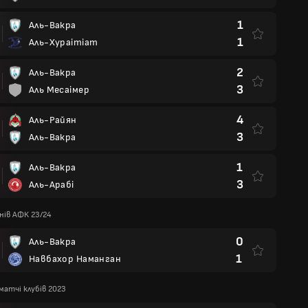
1
Аль-Вакра
1
Аль-Хураітіат
2
Аль-Вакра
3
Аль Месаімер
4
Аль-Райян
3
Аль-Вакра
1
Аль-Вакра
3
Аль-Арабі
онів АФК 23/24
0
Аль-Вакра
1
Навбахор Наманган
 матчі клубів 2023