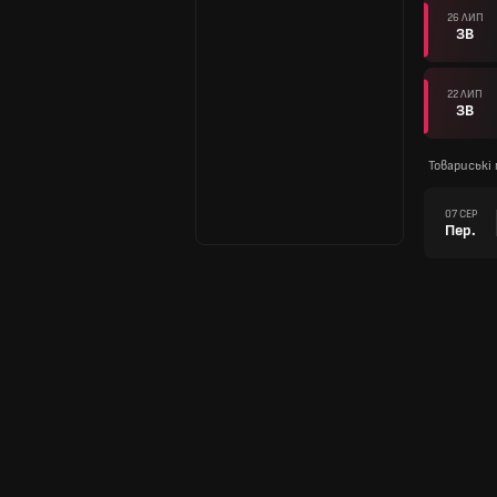
26 ЛИП
ЗВ
22 ЛИП
ЗВ
Товариські 
07 СЕР
Пер.