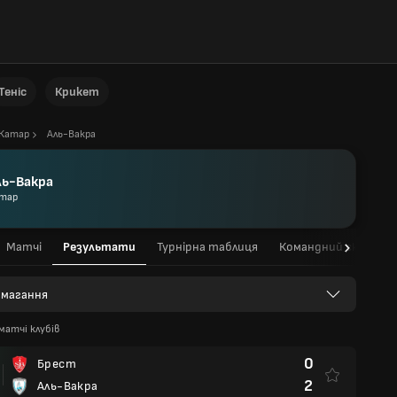
Теніс
Крикет
Катар
Аль-Вакра
ль-Вакра
тар
Матчі
Результати
Турнірна таблиця
Командний склад
 змагання
матчі клубів
0
Брест
2
Аль-Вакра