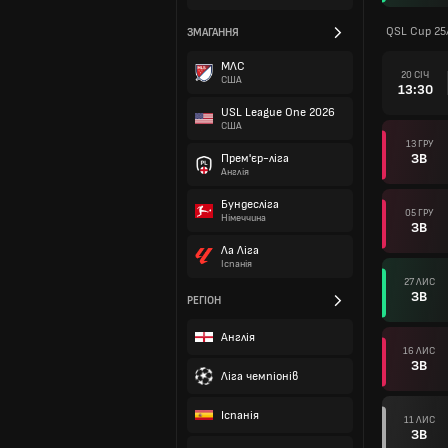
QSL Cup 25
ЗМАГАННЯ
МЛС
20 СІЧ
США
13:30
USL League One 2026
США
13 ГРУ
ЗВ
Прем'єр-ліга
Англія
Бундесліга
05 ГРУ
Німеччина
ЗВ
Ла Ліга
Іспанія
27 ЛИС
ЗВ
РЕГІОН
Англія
16 ЛИС
ЗВ
Ліга чемпіонів
Іспанія
11 ЛИС
ЗВ