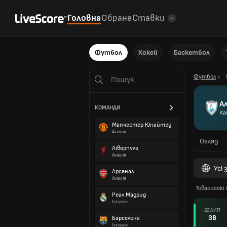
Головна
Обране
Ставки
Футбол
Хокей
Баскетбол
Футбол
А
КОМАНДИ
Ка
Манчестер Юнайтед
Англія
Огляд
Ліверпуль
Англія
Усі
Арсенал
Англія
Товариські 
Реал Мадрид
Іспанія
22 ЛИП
ЗВ
Барселона
Іспанія