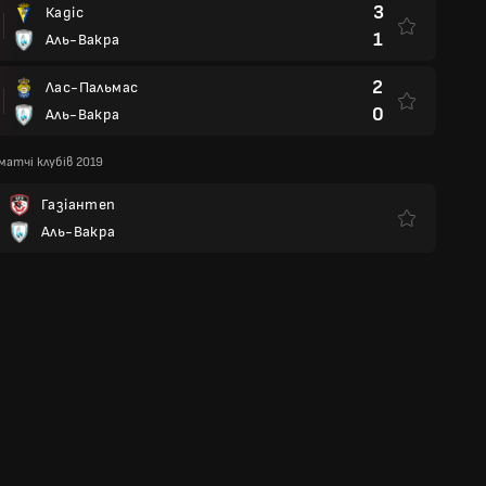
3
Кадіс
1
Аль-Вакра
2
Лас-Пальмас
0
Аль-Вакра
матчі клубів 2019
Газіантеп
Аль-Вакра