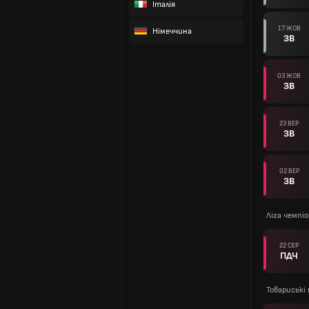
Італія
17 ЖОВ
Німеччина
ЗВ
03 ЖОВ
ЗВ
23 ВЕР
ЗВ
02 ВЕР
ЗВ
Ліга чемпі
22 СЕР
ПДЧ
Товариські