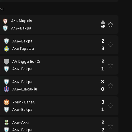
/26
Аль Мархія
ЛР
Аль-Вакра
Улюблені
2
Аль-Вакра
3
Аль Гарафа
2
АЛ Бідда Ес-Сі
1
Аль-Вакра
3
Аль-Вакра
0
Аль-Шаханія
3
УММ-Салал
1
Аль-Вакра
2
Аль-Ахлі
2
Аль-Вакра