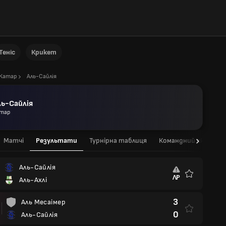
Теніс
Крикет
Катар
Аль-Сайлія
ль-Сайлія
тар
Матчі
Результати
Турнірна таблиця
Командний склад
Аль-Сайлія
ЛР
Аль-Ахлі
Улюблені
3
Аль Месаімер
0
Аль-Сайлія