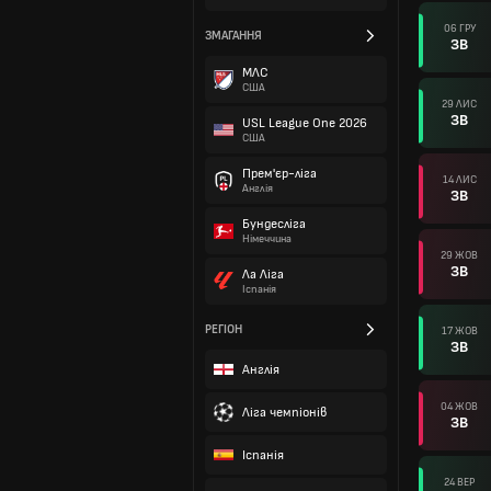
06 ГРУ
ЗМАГАННЯ
ЗВ
МЛС
США
29 ЛИС
ЗВ
USL League One 2026
США
Прем'єр-ліга
14 ЛИС
Англія
ЗВ
Бундесліга
Німеччина
29 ЖОВ
ЗВ
Ла Ліга
Іспанія
РЕГІОН
17 ЖОВ
ЗВ
Англія
04 ЖОВ
Ліга чемпіонів
ЗВ
Іспанія
24 ВЕР