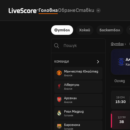
Головна
Обране
Ставки
Футбол
Хокей
Баскетбол
Футбол
А
КОМАНДИ
Ка
Манчестер Юнайтед
Англія
Огляд
Ліверпуль
Англія
19 СІЧ
Арсенал
15:30
Англія
Реал Мадрид
Іспанія
12 ГРУ
ЗВ
Барселона
Іспанія