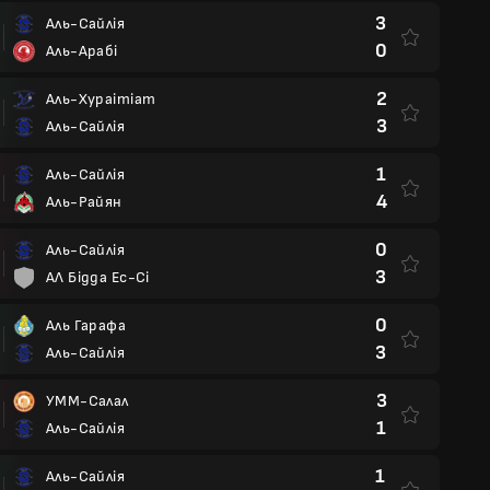
3
Аль-Сайлія
0
Аль-Арабі
2
Аль-Хураітіат
3
Аль-Сайлія
1
Аль-Сайлія
4
Аль-Райян
0
Аль-Сайлія
3
АЛ Бідда Ес-Сі
0
Аль Гарафа
3
Аль-Сайлія
3
УММ-Салал
1
Аль-Сайлія
1
Аль-Сайлія