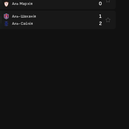
0
Аль Мархія
1
Аль-Шаханія
2
Аль-Сайлія