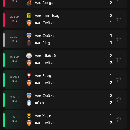
ЗВ
2
Аль Вехда
3
Аль-Іттіхад
29 БЕР
ЗВ
1
Аль Фейха
1
Аль Фейха
15 БЕР
ЗВ
1
Аль Ріад
2
Аль-Шабаб
07 БЕР
ЗВ
3
Аль Фейха
1
Аль Раед
29 ЛЮТ
ЗВ
2
Аль Фейха
3
Аль Фейха
25 ЛЮТ
ЗВ
2
Абха
1
Аль Хазм
17 ЛЮТ
ЗВ
3
Аль Фейха