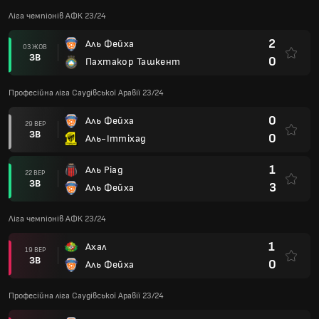
Ліга чемпіонів АФК 23/24
2
Аль Фейха
03 ЖОВ
ЗВ
0
Пахтакор Ташкент
Професійна ліга Саудівської Аравії 23/24
0
Аль Фейха
29 ВЕР
ЗВ
0
Аль-Іттіхад
1
Аль Ріад
22 ВЕР
ЗВ
3
Аль Фейха
Ліга чемпіонів АФК 23/24
1
Ахал
19 ВЕР
ЗВ
0
Аль Фейха
Професійна ліга Саудівської Аравії 23/24