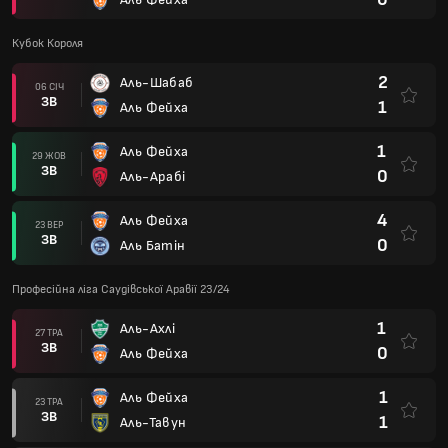
Кубок Короля
2
Аль-Шабаб
06 СІЧ
ЗВ
1
Аль Фейха
1
Аль Фейха
29 ЖОВ
ЗВ
0
Аль-Арабі
4
Аль Фейха
23 ВЕР
ЗВ
0
Аль Батін
Професійна ліга Саудівської Аравії 23/24
1
Аль-Ахлі
27 ТРА
ЗВ
0
Аль Фейха
1
Аль Фейха
23 ТРА
ЗВ
1
Аль-Тавун