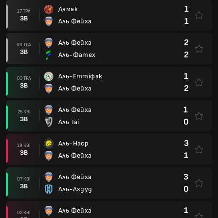
1
Дамак
17 ТРА
ЗВ
1
Аль Фейха
2
Аль Фейха
09 ТРА
ЗВ
2
Аль-Фатех
1
Аль-Еттіфак
03 ТРА
ЗВ
2
Аль Фейха
1
Аль Фейха
25 КВІ
ЗВ
0
Аль Таі
3
Аль-Наср
19 КВІ
ЗВ
1
Аль Фейха
3
Аль Фейха
07 КВІ
ЗВ
0
Аль-Ахдуд
1
Аль Фейха
02 КВІ