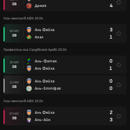
ЗВ
4
Дамак
Ліга чемпіонів АФК 23/24
3
Аль Фейха
28 ЛИС
ЗВ
1
Ахал
Професійна ліга Саудівської Аравії 23/24
0
Аль-Фатех
25 ЛИС
ЗВ
1
Аль Фейха
0
Аль Фейха
11 ЛИС
ЗВ
0
Аль-Еттіфак
Ліга чемпіонів АФК 23/24
2
Аль Фейха
07 ЛИС
ЗВ
3
Аль-Айн