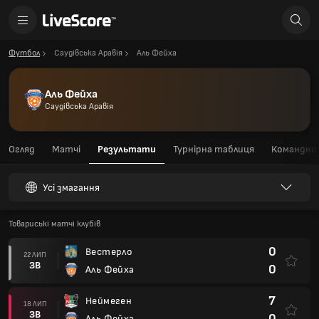
Футбол
Саудівська Аравія
Аль Фейха
Аль Фейха
Саудівська Аравія
Огляд
Матчі
Результати
Турнірна таблиця
Командний
Усі змагання
Товариські матчі клубів
0
Вестерло
22 ЛИП
ЗВ
0
Аль Фейха
7
Неймеген
18 ЛИП
ЗВ
0
Аль Фейха