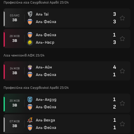
Професійна ліга Саудівської Аравії 23/24
3
Аль Таі
03 ЛИС
ЗВ
3
Аль Фейха
1
Аль Фейха
28 ЖОВ
ЗВ
3
Аль-Наср
Ліга чемпіонів АФК 23/24
4
Аль-Айн
24 ЖОВ
ЗВ
1
Аль Фейха
Професійна ліга Саудівської Аравії 23/24
1
Аль-Ахдуд
20 ЖОВ
ЗВ
2
Аль Фейха
1
Аль Вехда
07 ЖОВ
ЗВ
1
Аль Фейха