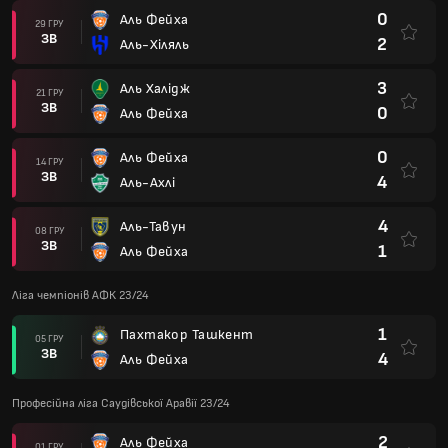
0
Аль Фейха
29 ГРУ
ЗВ
2
Аль-Хіляль
3
Аль Халідж
21 ГРУ
ЗВ
0
Аль Фейха
0
Аль Фейха
14 ГРУ
ЗВ
4
Аль-Ахлі
4
Аль-Тавун
08 ГРУ
ЗВ
1
Аль Фейха
Ліга чемпіонів АФК 23/24
1
Пахтакор Ташкент
05 ГРУ
ЗВ
4
Аль Фейха
Професійна ліга Саудівської Аравії 23/24
2
Аль Фейха
01 ГРУ