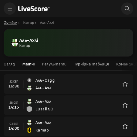
Футбол
Катар
Аль-Ахлі
Аль-Ахлі
Катар
Огляд
Матчі
Результати
Турнірна таблиця
Командний
Аль-Садд
22 СЕР
16:30
Аль-Ахлі
Улюбле
Аль-Ахлі
28 СЕР
14:15
Lusail SC
Улюбле
Аль-Ахлі
03 ВЕР
14:00
Катар
Улюбле