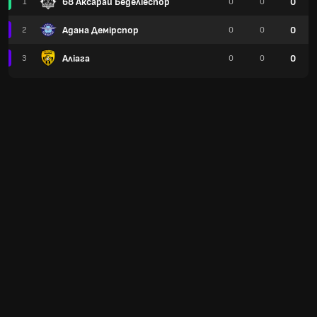
68 Аксарай Беделіеспор
0
1
0
0
Адана Демірспор
0
2
0
0
Аліага
0
3
0
0