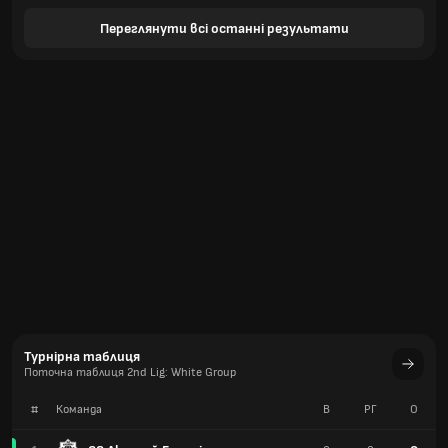
Переглянути всі останні результати
Турнірна таблиця
Поточна таблиця 2nd Lig: White Group
#
Команда
В
РГ
О